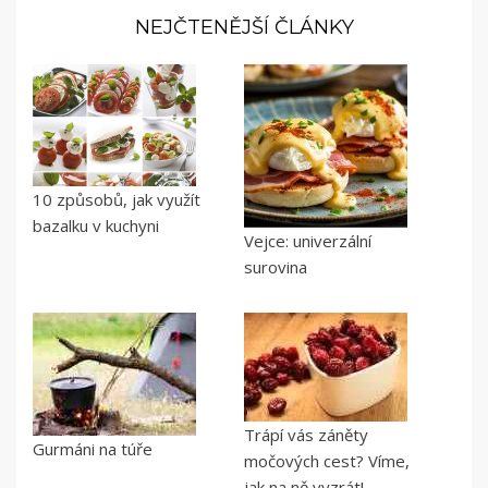
NEJČTENĚJŠÍ ČLÁNKY
10 způsobů, jak využít
bazalku v kuchyni
Vejce: univerzální
surovina
Trápí vás záněty
Gurmáni na túře
močových cest? Víme,
jak na ně vyzrát!