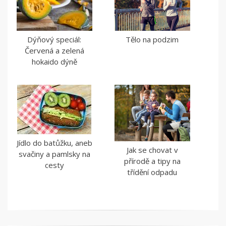
Dýňový speciál:
Tělo na podzim
Červená a zelená
hokaido dýně
Jídlo do batůžku, aneb
Jak se chovat v
svačiny a pamlsky na
přírodě a tipy na
cesty
třídění odpadu