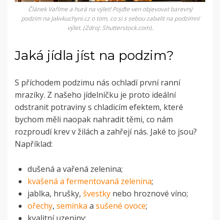
Článek Vaříme a hurá na výlet! Pojďte ven objevovat barevný
podzim na Jakvkuchyni.cz o tom, co si s sebou zabalit na podzimní
výlet. (Zdroj: Shutterstock.com).
Jaká jídla jíst na podzim?
S příchodem podzimu nás ochladí první ranní
mrazíky. Z našeho jídelníčku je proto ideální
odstranit potraviny s chladicím efektem, které
bychom měli naopak nahradit těmi, co nám
rozproudí krev v žilách a zahřejí nás. Jaké to jsou?
Například:
dušená a vařená zelenina;
kvašená a fermentovaná zelenina
;
jablka, hrušky,
švestky
nebo hroznové víno;
ořechy
,
semínka
a
sušené ovoce
;
kvalitní uzeniny;