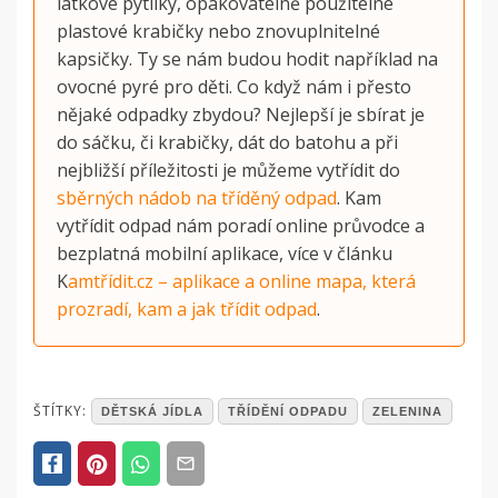
látkové pytlíky, opakovatelně použitelné
plastové krabičky nebo znovuplnitelné
kapsičky. Ty se nám budou hodit například na
ovocné pyré pro děti. Co když nám i přesto
nějaké odpadky zbydou? Nejlepší je sbírat je
do sáčku, či krabičky, dát do batohu a při
nejbližší příležitosti je můžeme vytřídit do
sběrných nádob na tříděný odpad
. Kam
vytřídit odpad nám poradí online průvodce a
bezplatná mobilní aplikace, více v článku
K
amtřídit.cz – aplikace a online mapa, která
prozradí, kam a jak třídit odpad
.
POSTED
ŠTÍTKY:
DĚTSKÁ JÍDLA
TŘÍDĚNÍ ODPADU
ZELENINA
IN
ČLÁNKY