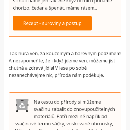
s chutí dáme jen tak. Ale když do nich přidáme
chorizo, čedar a špenát, máme rázem...
Recept - suroviny a postup
Tak hurá ven, za kouzelným a barevným podzimem!
A nezapomeňte, že i když jdeme ven, můžeme jíst
chutná a zdravá jídla! V lese po sobě
nezanechávejme nic, příroda nám poděkuje.
Na cestu do přírody si můžeme
svačinu zabalit do znovupoužitelných
materiálů. Patří mezi ně například
svačinové termo sáčky, voskované ubrousky,