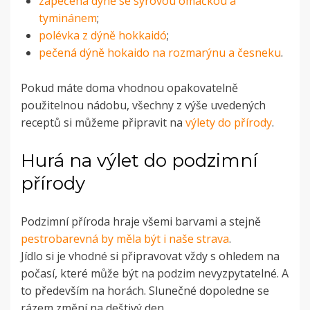
zapečená dýně se sýrovou omáčkou a
tyminánem
;
polévka z dýně hokkaidó
;
pečená dýně hokaido na rozmarýnu a česneku
.
Pokud máte doma vhodnou opakovatelně
použitelnou nádobu, všechny z výše uvedených
receptů si můžeme připravit na
výlety do přírody
.
Hurá na výlet do podzimní
přírody
Podzimní příroda hraje všemi barvami a stejně
pestrob
arevná by měla být i naše s
trava
.
Jídlo si je vhodné si připravovat vždy s ohledem na
počasí, které může být na podzim nevyzpytatelné. A
to především na horách. Slunečné dopoledne se
rázem změní na deštivý den.