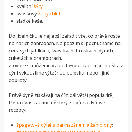
kvalitní
sýry
;
kváskový
žitný chléb
;
sladké kaše.
Do jídelníčku je nejlepší zařadit vše,
co právě roste
na našich zahradách
.
Na podzim si pochutnáme na
čerstvých jablkách, švestkách, hruškách, dýních,
cuketách a bramborách.
Z ovoce si můžeme vyrobit výborný domácí mošt a z
dýní vykouzlíme výtečnou polévku, nebo i jiné
dobroty.
Právě dýně získávají na čím dál větší popularitě,
třeba i Vás zaujme některý z tipů na dýňové
recepty:
špagetová dýně s parmazánem a žampiony
;