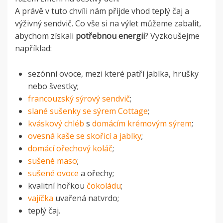
A právě v tuto chvíli nám přijde vhod teplý čaj a
výživný sendvič. Co vše si na výlet můžeme zabalit,
abychom získali
potřebnou energii
? Vyzkoušejme
například:
sezónní ovoce, mezi které patří jablka, hrušky
nebo švestky;
francouzský sýrový sendvič
;
slané sušenky se sýrem Cottage
;
kváskový chléb
s
domácím krémovým sýrem
;
ovesná kaše se skořicí a jablky
;
domácí ořechový koláč
;
sušené maso
;
sušené ovoce
a ořechy;
kvalitní hořkou
čokoládu
;
vajíčka
uvařená natvrdo;
teplý čaj.