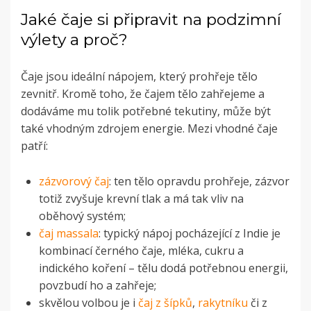
Jaké čaje si připravit na podzimní
výlety a proč?
Čaje jsou ideální nápojem, který prohřeje tělo
zevnitř. Kromě toho, že čajem tělo zahřejeme a
dodáváme mu tolik potřebné tekutiny, může být
také vhodným zdrojem energie. Mezi vhodné čaje
patří:
zázvorový čaj
:
ten tělo opravdu prohřeje, zázvor
totiž zvyšuje krevní tlak a má tak vliv na
oběhový systém;
čaj massala
: typický nápoj pocházející z Indie je
kombinací černého čaje, mléka, cukru a
indického koření – tělu dodá potřebnou energii,
povzbudí ho a zahřeje;
skvělou volbou je i
čaj z šípků
,
rakytníku
či z