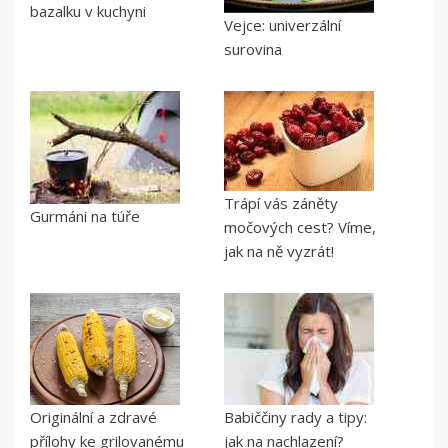
bazalku v kuchyni
Vejce: univerzální
surovina
Trápí vás záněty
Gurmáni na túře
močových cest? Víme,
jak na ně vyzrát!
Originální a zdravé
Babiččiny rady a tipy:
přílohy ke grilovanému
jak na nachlazení?