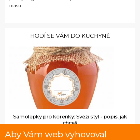
masu
HODÍ SE VÁM DO KUCHYNĚ
Samolepky pro kořenky: Svěží styl - popiš, jak
chceš
Aby Vám web vyhovoval
Vneste do vaší kuchyně šmrnc a pořádek se samolepkami