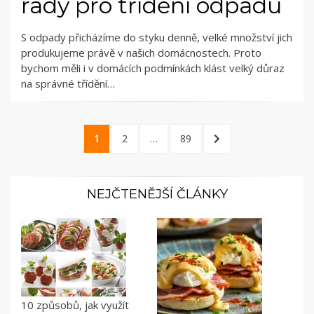
rady pro třídění odpadu
S odpady přicházíme do styku denně, velké množství jich
produkujeme právě v našich domácnostech. Proto
bychom měli i v domácích podmínkách klást velký důraz
na správné třídění…
Stránkování
PAGE
PAGE
PAGE
NEXT
1
2
…
89
příspěvků
PAGE
NEJČTENĚJŠÍ ČLÁNKY
10 způsobů, jak využít