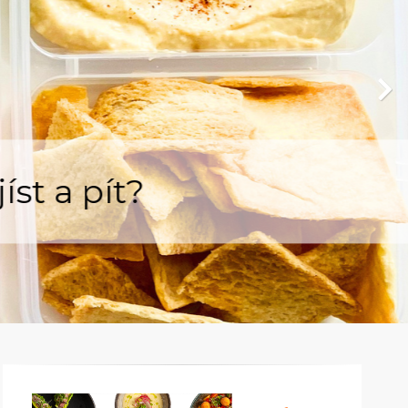
íst a pít?