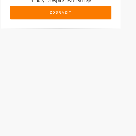
minuty - a vypité ještě rychleji!
ZOBRAZIT