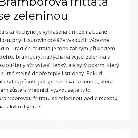
Bramborová frittata
se zeleninou
Italská kuchyně je vyhlášená tím, že i z běžně
dostupných surovin dokáže vykouzlit výborné
jídlo. Tradiční frittata je toho zářným příkladem.
Křehké brambory, nadýchaná vejce, zelenina a
rozpuštěný sýr vytvoří lehký, ale sytý pokrm, který
chutná stejně dobře teplý i studený. Pokud
hledáte způsob, jak spotřebovat zeleninu, která
vám zůstala v lednici, vyzkoušejte tuto
bramborovou frittatu se zeleninou podle receptu
na Jakvkuchyni.cz.