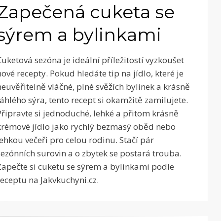
Zapečená cuketa se
sýrem a bylinkami
Cuketová sezóna je ideální příležitostí vyzkoušet
nové recepty. Pokud hledáte tip na jídlo, které je
neuvěřitelně vláčné, plné svěžích bylinek a krásně
táhlého sýra, tento recept si okamžitě zamilujete.
Připravte si jednoduché, lehké a přitom krásně
krémové jídlo jako rychlý bezmasý oběd nebo
lehkou večeři pro celou rodinu. Stačí pár
sezónních surovin a o zbytek se postará trouba.
Zapečte si cuketu se sýrem a bylinkami podle
receptu na Jakvkuchyni.cz.