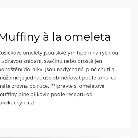
Muffiny à la omeleta
Košíčkové omelety jsou skvělým tipem na rychlou
a zdravou snídani, svačinu nebo prostě jen
pohoštění do ruky. Jsou nadýchané, plné chuti a
můžeme je jednoduše obměňovat podle toho, co
máte zrovna po ruce. Připravte si omeletové
muffiny plné bílkovin podle receptu od
Jakvkuchyni.cz!