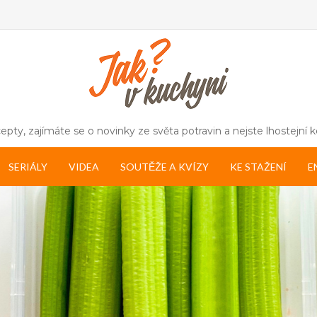
epty, zajímáte se o novinky ze světa potravin a nejste lhostejní ke
SERIÁLY
VIDEA
SOUTĚŽE A KVÍZY
KE STAŽENÍ
E