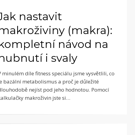
Jak nastavit
makroživiny (makra):
kompletní návod na
hubnutí i svaly
V minulém díle fitness speciálu jsme vysvětlili, co
je bazální metabolismus a proč je důležité
dlouhodobě nejíst pod jeho hodnotou. Pomocí
kalkulačky makroživin jste si…