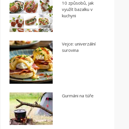
10 způsobů, jak
využít bazalku v
kuchyni
Vejce: univerzální
surovina
Gurmáni na túře