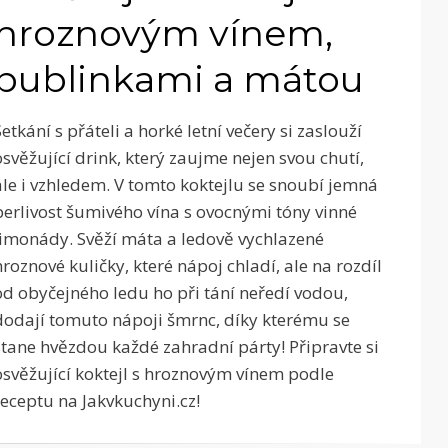
hroznovým vínem,
bublinkami a mátou
Setkání s přáteli a horké letní večery si zaslouží
osvěžující drink, který zaujme nejen svou chutí,
ale i vzhledem. V tomto koktejlu se snoubí jemná
perlivost šumivého vína s ovocnými tóny vinné
limonády. Svěží máta a ledově vychlazené
hroznové kuličky, které nápoj chladí, ale na rozdíl
od obyčejného ledu ho při tání neředí vodou,
dodají tomuto nápoji šmrnc, díky kterému se
stane hvězdou každé zahradní párty! Připravte si
osvěžující koktejl s hroznovým vínem podle
receptu na Jakvkuchyni.cz!