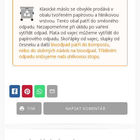
Klasické máslo se obvykle prodává v
obalu tvořeném papírovou a hliníkovou
vrstvou. Tento obal patří do směsného
odpadu. Nezapomeňme při úklidu po vaření
vytřídit odpad. Plata od vajec můžeme vytřídit do
papírového odpadu. Skořápky od vajec, slupky od
česneku a další
bioodpad patří do kompostu,
nebo do sběrných nádob na bioodpad
.
Tříděním
odpadu snižujeme naši uhlíkovou stopu
.
TISK
NAPSAT KOMENTÁŘ