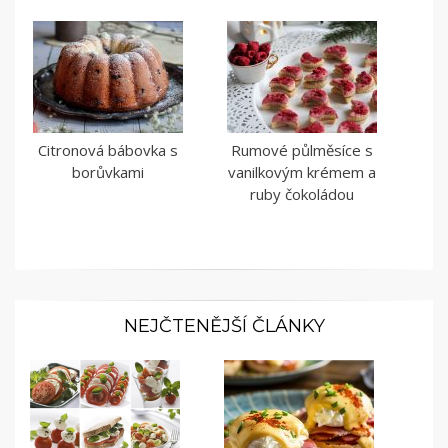
Citronová bábovka s
Rumové půlměsíce s
borůvkami
vanilkovým krémem a
ruby čokoládou
NEJČTENĚJŠÍ ČLÁNKY