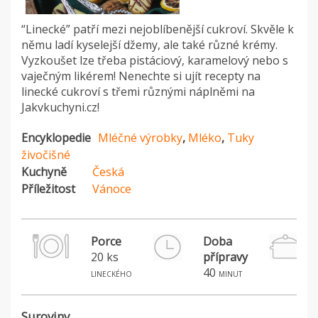
“Linecké” patří mezi nejoblíbenější cukroví. Skvěle k
němu ladí kyselejší džemy, ale také různé krémy.
Vyzkoušet lze třeba pistáciový, karamelový nebo s
vaječným likérem! Nenechte si ujít recepty na
linecké cukroví s třemi různými náplněmi na
Jakvkuchyni.cz!
Encyklopedie
Mléčné výrobky
,
Mléko
,
Tuky
živočišné
Kuchyně
Česká
Příležitost
Vánoce
Porce
Doba
20 ks
přípravy
40
lineckého
minut
Suroviny