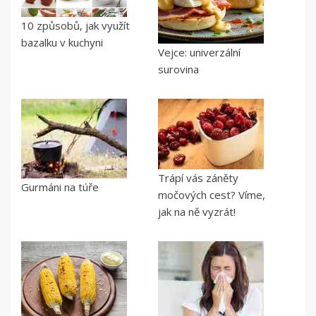
10 způsobů, jak využít
bazalku v kuchyni
Vejce: univerzální
surovina
Trápí vás záněty
Gurmáni na túře
močových cest? Víme,
jak na ně vyzrát!