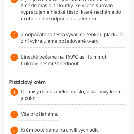
změklé máslo a žloutky. Ze všech surovin
vypracujeme hladké těsto, které necháme do
druhého dne odpočinout v lednici.
Z odpočatého těsta vyválíme tenkou placku a
z ní vykrajujeme požadované tvary.
Linecké pečeme na 160°C asi 15 minut.
Cukroví nesmí zhnědnout.
Pistáciový krém
Do mísy dáme změklé máslo, pistáciový krém
a cukr.
Vše prošleháme.
Krém poté dáme na chvíli vychladit.