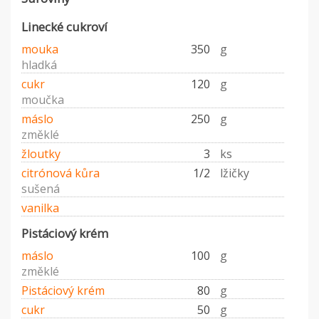
Linecké cukroví
mouka
350
g
hladká
cukr
120
g
moučka
máslo
250
g
změklé
žloutky
3
ks
citrónová kůra
1/2
lžičky
sušená
vanilka
Pistáciový krém
máslo
100
g
změklé
Pistáciový krém
80
g
cukr
50
g