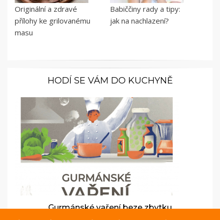
Originální a zdravé
Babiččiny rady a tipy:
přílohy ke grilovanému
jak na nachlazení?
masu
HODÍ SE VÁM DO KUCHYNĚ
Gurmánské vaření beze zbytku