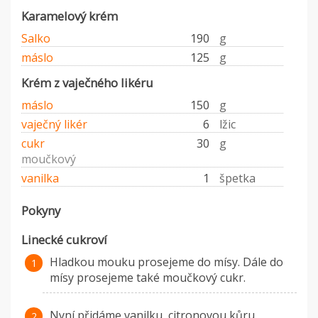
Karamelový krém
Salko
190
g
máslo
125
g
Krém z vaječného likéru
máslo
150
g
vaječný likér
6
lžic
cukr
30
g
moučkový
vanilka
1
špetka
Pokyny
Linecké cukroví
Hladkou mouku prosejeme do mísy. Dále do
mísy prosejeme také moučkový cukr.
Nyní přidáme vanilku, citronovou kůru,