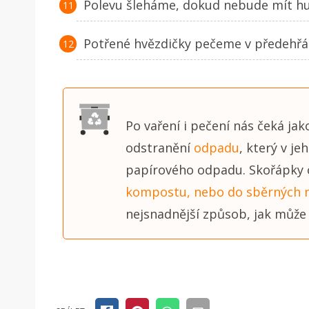
Polevu šleháme, dokud nebude mít hu
Potřené hvězdičky pečeme v předehřát
Po vaření i pečení nás čeká jako
odstranění
odpadu
, který v je
papírového odpadu. Skořápky o
kompostu, nebo do sběrných 
nejsnadnější způsob, jak může