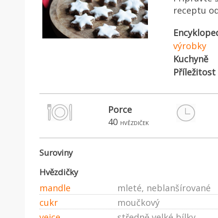
receptu od
Encyklope
výrobky
Kuchyně
Příležitost
Porce
40
hvězdiček
Suroviny
Hvězdičky
mandle
mleté, neblanšírované
cukr
moučkový
vejce
středně velké bílky