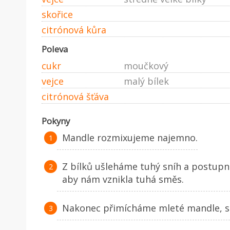
skořice
citrónová kůra
Poleva
cukr
moučkový
vejce
malý bílek
citrónová šťáva
Pokyny
Mandle rozmixujeme najemno.
Z bílků ušleháme tuhý sníh a postup
aby nám vznikla tuhá směs.
Nakonec přimícháme mleté mandle, sk