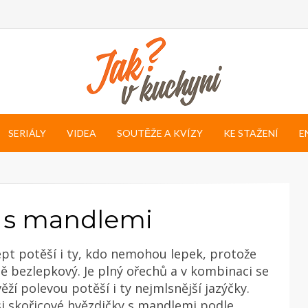
SERIÁLY
VIDEA
SOUTĚŽE A KVÍZY
KE STAŽENÍ
E
y s mandlemi
pt potěší i ty, kdo nemohou lepek, protože
ně bezlepkový. Je plný ořechů a v kombinaci se
věží polevou potěší i ty nejmlsnější jazýčky.
si skořicové hvězdičky s mandlemi podle