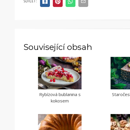
SDÍLET:
Související obsah
Rybízová bublanina s
Staroče
kokosem