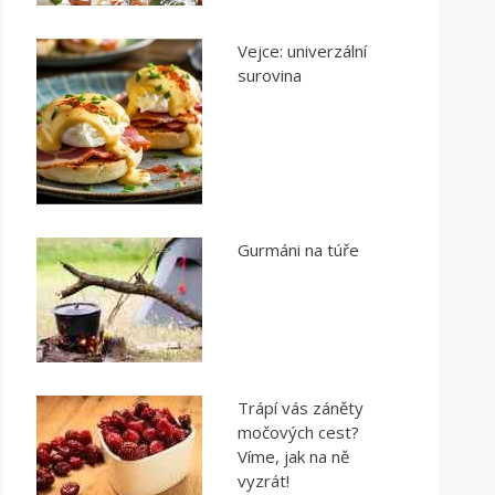
Vejce: univerzální
surovina
Gurmáni na túře
Trápí vás záněty
močových cest?
Víme, jak na ně
vyzrát!