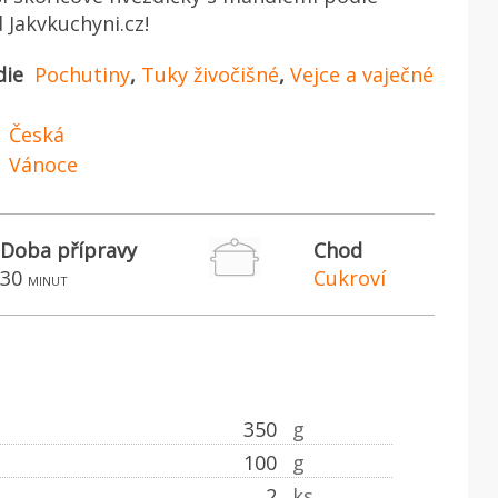
 Jakvkuchyni.cz!
die
Pochutiny
,
Tuky živočišné
,
Vejce a vaječné
Česká
Vánoce
Doba přípravy
Chod
30
Cukroví
minut
350
g
100
g
2
ks