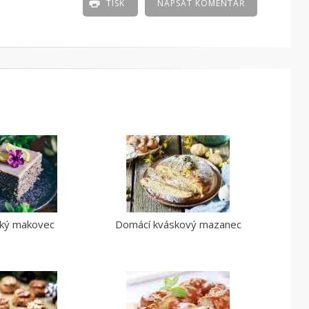
TISK
NAPSAT KOMENTÁŘ
ský makovec
Domácí kváskový mazanec