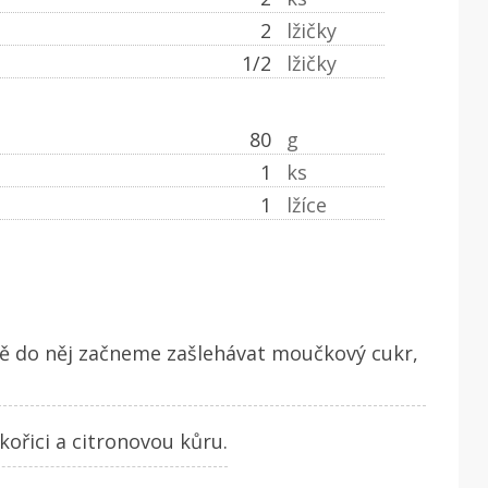
2
lžičky
1/2
lžičky
80
g
1
ks
1
lžíce
ně do něj začneme zašlehávat moučkový cukr,
ořici a citronovou kůru.