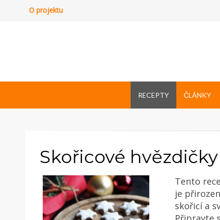
O projektu
RECEPTY
ČLÁNKY
Skořicové hvězdičk
Tento rece
je přiroze
skořicí a s
Připravte 