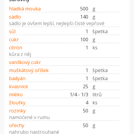
hladká mouka
500
g
sádlo
140
g
sádlo je ovšem lepší, nejlepší čisté vepřové
sůl
1
špetka
cukr
100
g
citrón
1
ks
kůra z něj
vanilkový cukr
muškátový oříšek
1
špetka
badyán
1
špetka
kvasnice
25
g
mléko
1/4 - 1/3
litrů
žloutky
4
ks
rozinky
50
g
namočené v rumu
ořechy
50
g
nahrubo nastrouhané