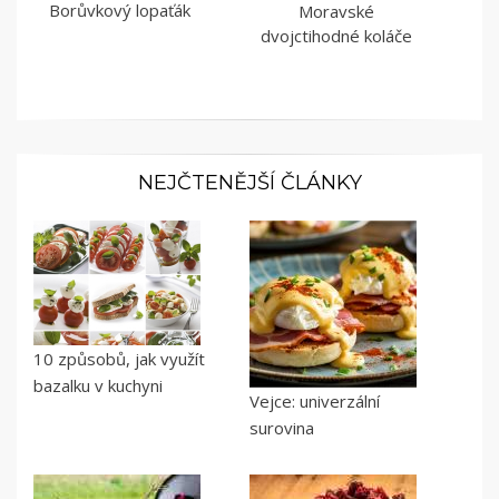
Borůvkový lopaťák
Moravské
dvojctihodné koláče
NEJČTENĚJŠÍ ČLÁNKY
10 způsobů, jak využít
bazalku v kuchyni
Vejce: univerzální
surovina