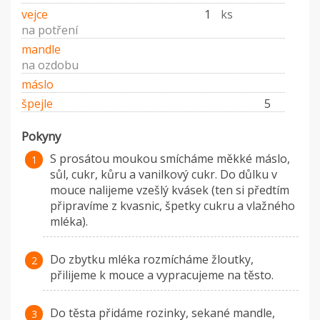
vejce
1
ks
na potření
mandle
na ozdobu
máslo
špejle
5
Pokyny
S prosátou moukou smícháme měkké máslo,
sůl, cukr, kůru a vanilkový cukr. Do důlku v
mouce nalijeme vzešlý kvásek (ten si předtím
připravíme z kvasnic, špetky cukru a vlažného
mléka).
Do zbytku mléka rozmícháme žloutky,
přilijeme k mouce a vypracujeme na těsto.
Do těsta přidáme rozinky, sekané mandle,