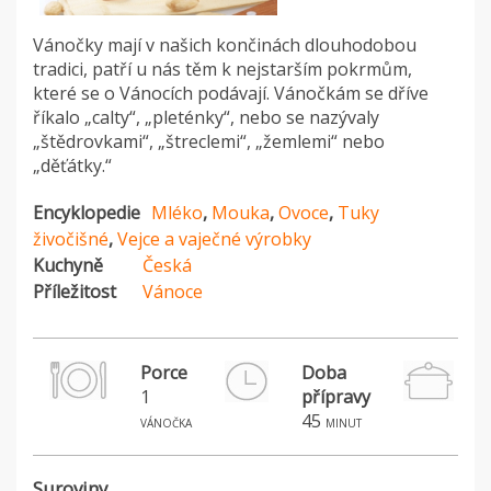
Vánočky mají v našich končinách dlouhodobou
tradici, patří u nás těm k nejstarším pokrmům,
které se o Vánocích podávají. Vánočkám se dříve
říkalo „calty“, „pleténky“, nebo se nazývaly
„štědrovkami“, „štreclemi“, „žemlemi“ nebo
„děťátky.“
Encyklopedie
Mléko
,
Mouka
,
Ovoce
,
Tuky
živočišné
,
Vejce a vaječné výrobky
Kuchyně
Česká
Příležitost
Vánoce
Porce
Doba
1
přípravy
45
vánočka
minut
Suroviny