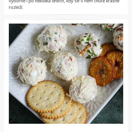
výborně i po několika dnech, kdy se v něm chutě krásně
rozleží.