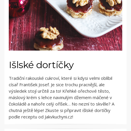
Išlské dortíčky
Tradiční rakouské cukroví, které si kdysi velmi oblíbil
císař František Josef. Je sice trochu pracnější, ale
výsledek stojí určitě za to! Křehké ořechové těsto,
máslový krém s lehce navinulým džemem máčené v
čokoládě a nahoře celý oříšek… No nezní to skvěle? A
chutná ještě lépe! Zkuste si připravit išlské dortíčky
podle receptu od Jakvkuchyni.cz!