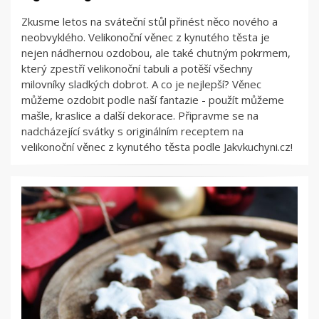
Zkusme letos na sváteční stůl přinést něco nového a
neobvyklého. Velikonoční věnec z kynutého těsta je
nejen nádhernou ozdobou, ale také chutným pokrmem,
který zpestří velikonoční tabuli a potěší všechny
milovníky sladkých dobrot. A co je nejlepší? Věnec
můžeme ozdobit podle naší fantazie - použít můžeme
mašle, kraslice a další dekorace. Připravme se na
nadcházející svátky s originálním receptem na
velikonoční věnec z kynutého těsta podle Jakvkuchyni.cz!