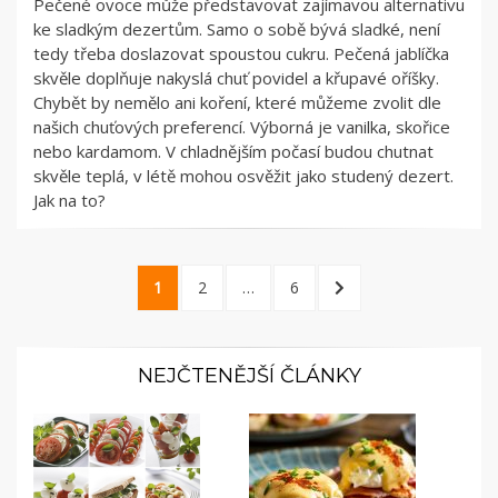
Pečené ovoce může představovat zajímavou alternativu
ke sladkým dezertům. Samo o sobě bývá sladké, není
tedy třeba doslazovat spoustou cukru. Pečená jablíčka
skvěle doplňuje nakyslá chuť povidel a křupavé oříšky.
Chybět by nemělo ani koření, které můžeme zvolit dle
našich chuťových preferencí. Výborná je vanilka, skořice
nebo kardamom. V chladnějším počasí budou chutnat
skvěle teplá, v létě mohou osvěžit jako studený dezert.
Jak na to?
Stránkování
PAGE
PAGE
PAGE
NEXT
1
2
…
6
příspěvků
PAGE
NEJČTENĚJŠÍ ČLÁNKY