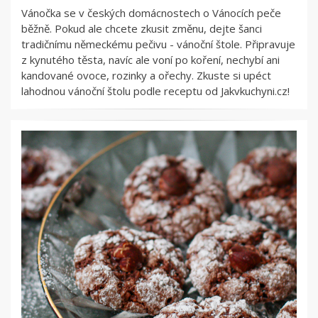
Vánočka se v českých domácnostech o Vánocích peče
běžně. Pokud ale chcete zkusit změnu, dejte šanci
tradičnímu německému pečivu - vánoční štole. Připravuje
z kynutého těsta, navíc ale voní po koření, nechybí ani
kandované ovoce, rozinky a ořechy. Zkuste si upéct
lahodnou vánoční štolu podle receptu od Jakvkuchyni.cz!