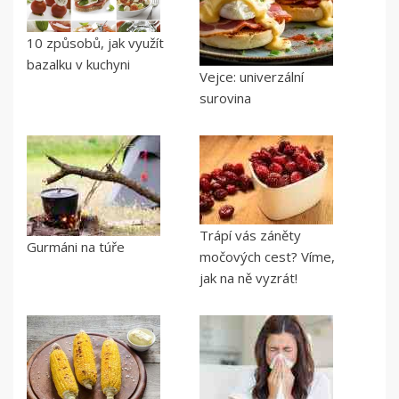
10 způsobů, jak využít
bazalku v kuchyni
Vejce: univerzální
surovina
Trápí vás záněty
Gurmáni na túře
močových cest? Víme,
jak na ně vyzrát!