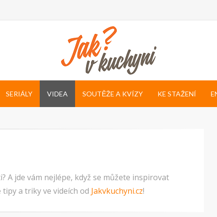
SERIÁLY
VIDEA
SOUTĚŽE A KVÍZY
KE STAŽENÍ
E
? A jde vám nejlépe, když se můžete inspirovat
tipy a triky ve videích od
Jakvkuchyni.cz
!