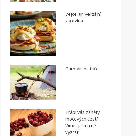
Vejce: univerzální
surovina
Gurmáni na túře
Trápí vás záněty
močových cest?
Víme, jak na ně
vyzrát!