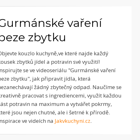
Gurmánské vaření
beze zbytku
Objevte kouzlo kuchyně,ve které najde každý
kousek zbytků jídel a potravin své využití!
Inspirujte se ve videoseriálu "Gurmánské vaření
beze zbytku", jak připravit jídla, která
nezanechávají žádný zbytečný odpad. Naučíme se
kreativně pracovat s ingrediencemi, využít každou
část potravin na maximum a vytvářet pokrmy,
které jsou nejen chutné, ale i šetrné k přírodě.
Inspirace ve videích na
Jakvkuchyni.cz
.