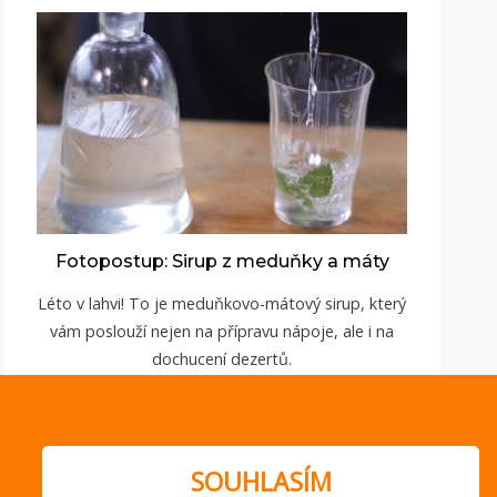
Fotopostup: Sirup z meduňky a máty
Léto v lahvi! To je meduňkovo-mátový sirup, který
vám poslouží nejen na přípravu nápoje, ale i na
dochucení dezertů.
ZOBRAZIT
SOUHLASÍM