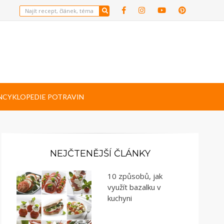
NCYKLOPEDIE POTRAVIN
NEJČTENĚJŠÍ ČLÁNKY
10 způsobů, jak
využít bazalku v
kuchyni