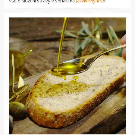
Vše o složení stravy v seriálu na
Jakvkuchyni.cz
!