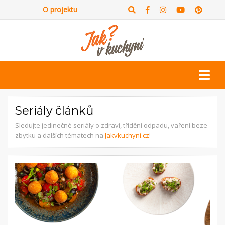
O projektu
Seriály článků
Sledujte jedinečné seriály o zdraví, třídění odpadu, vaření beze
zbytku a dalších tématech na
Jakvkuchyni.cz
!