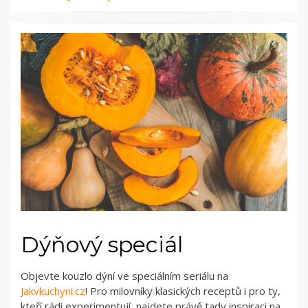
Dýňový speciál
Objevte kouzlo dýní ve speciálním seriálu na
Jakvkuchyni.cz
! Pro milovníky klasických receptů i pro ty,
kteří rádi experimentují, najdete právě tady inspiraci na