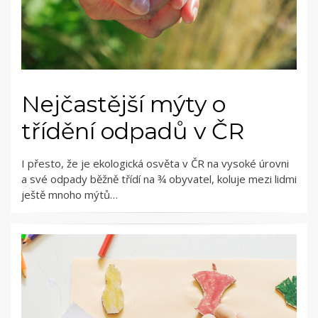
Nejčastější mýty o
třídění odpadů v ČR
I přesto, že je ekologická osvěta v ČR na vysoké úrovni
a své odpady běžně třídí na ¾ obyvatel, koluje mezi lidmi
ještě mnoho mýtů…