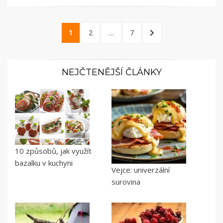
Stránkování
PAGE
PAGE
PAGE
NEXT
1
2
…
7
příspěvků
PAGE
NEJČTENĚJŠÍ ČLÁNKY
10 způsobů, jak využít
bazalku v kuchyni
Vejce: univerzální
surovina