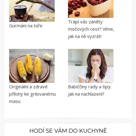
Trápí vás záněty
Gurmáni na túře
močových cest? Víme,
jak na ně vyzrát!
Originální a zdravé
Babiččiny rady a tipy:
přílohy ke grilovanému
jak na nachlazení?
masu
HODÍ SE VÁM DO KUCHYNĚ