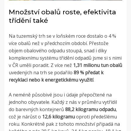
Množství obalů roste, efektivita
třídění také
Na tuzemský trh se v loňském roce dostalo o 4 %
více obalů než v předchozím období. Přestože
objem obalového odpadu stoupá, snad i díky
komplexnímu systému třídění odpadů jsme si s nimi
v ČR uměli poradit. Z více než
1,31 milionu tun obalů
uvedených na trh se podařilo
89 % předat k
recyklaci nebo k energetickému využití
.
A neméně působivé jsou i údaje přepočtené na
jednoho obyvatele. Každý z nás v průměru vytřídil
do barevných kontejnerů
88,2 kilogramu odpadu
,
což je nárůst o
12,6 kilogramu
oproti předešlému
roku. Konkrétně pak z tohoto množství připadá na