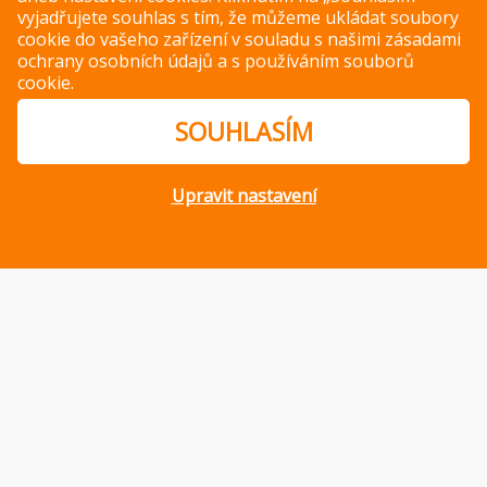
vyjadřujete souhlas s tím, že můžeme ukládat soubory
cookie do vašeho zařízení v souladu s našimi
zásadami
ochrany osobních údajů
a s
používáním souborů
cookie
.
NEJČTENĚJŠÍ ČLÁNKY
SOUHLASÍM
Upravit nastavení
10 způsobů, jak využít
bazalku v kuchyni
Vejce: univerzální
surovina