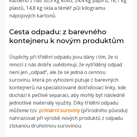
každého z nás 30,5 kg kovů, 24,4 kg papíru, 18,1 kg
plastů, 14,8 kg skla a téměř půl kilogramu
nápojových kartonů.
Cesta odpadu: z barevného
kontejneru k novým produktům
Úspěchy při třídění odpadu jsou dány i tím, že si
mnozí z nás dobře uvědomují, že vytříděný odpad
není jen „odpad“, ale že se jedná o cennou
surovinu, která po vyhození putuje z barevných
kontejnerů na specializované dotřiďovací linky, kde
dochází k pečlivé separaci, aby mohly být následně
jednotlivé materiály využity. Díky třídění odpadu
můžeme tzv.
primární suroviny
(přírodního původu)
nahrazovat při výrobě nových produktů z odpadu
získanou druhotnou surovinou.