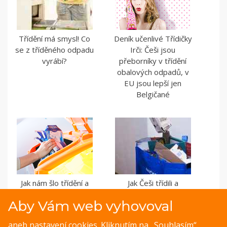
Třídění má smysl! Co
Deník učenlivé Třídičky
se z tříděného odpadu
Irči: Češi jsou
vyrábí?
přeborníky v třídění
obalových odpadů, v
EU jsou lepší jen
Belgičané
Jak nám šlo třídění a
Jak Češi třídili a
recyklace odpadu v
recyklovali odpady
Aby Vám web vyhovoval
roce 2018?
v roce 2019?
aneb nastavení cookies. Kliknutím na „Souhlasím“