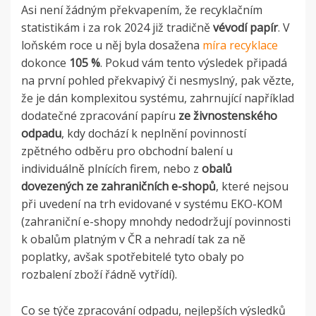
Asi není žádným překvapením, že recyklačním
statistikám i za rok 2024 již tradičně
vévodí papír
. V
loňském roce u něj byla dosažena
míra recyklace
dokonce
105 %
. Pokud vám tento výsledek připadá
na první pohled překvapivý či nesmyslný, pak vězte,
že je dán komplexitou systému, zahrnující například
dodatečné zpracování papíru
ze živnostenského
odpadu
, kdy dochází k neplnění povinností
zpětného odběru pro obchodní balení u
individuálně plnících firem, nebo z
obalů
dovezených ze zahraničních e-shopů
, které nejsou
při uvedení na trh evidované v systému EKO-KOM
(zahraniční e-shopy mnohdy nedodržují povinnosti
k obalům platným v ČR a nehradí tak za ně
poplatky, avšak spotřebitelé tyto obaly po
rozbalení zboží řádně vytřídí).
Co se týče zpracování odpadu, nejlepších výsledků