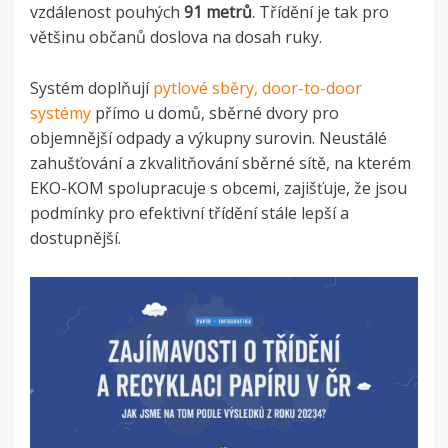
vzdálenost pouhých
91 metrů
. Třídění je tak pro
většinu občanů doslova na dosah ruky.
Systém doplňují
pytlové sběry, door-to-door
systémy
přímo u domů, sběrné dvory pro
objemnější odpady a výkupny surovin. Neustálé
zahušťování a zkvalitňování sběrné sítě, na kterém
EKO-KOM spolupracuje s obcemi, zajišťuje, že jsou
podmínky pro efektivní třídění stále lepší a
dostupnější.