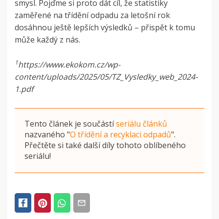
smysl. Pojďme si proto dát cíl, že statistiky
zaměřené na třídění odpadu za letošní rok
dosáhnou ještě lepších výsledků – přispět k tomu
může každý z nás.
1
https://www.ekokom.cz/wp-
content/uploads/2025/05/TZ_Vysledky_web_2024-
1.pdf
Tento článek je součástí
seriálu článků
nazvaného
"
O třídění a recyklaci odpadů
"
.
Přečtěte si také další díly tohoto oblíbeného
seriálu!
POSTED
IN
ČLÁNKY