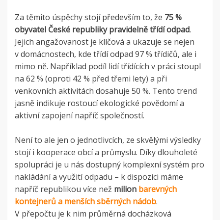
Za těmito úspěchy stojí především to, že
75 %
obyvatel České republiky pravidelně třídí odpad
.
Jejich angažovanost je klíčová a ukazuje se nejen
v domácnostech, kde třídí odpad 97 % třídičů, ale i
mimo ně. Například podíl lidí třídících v práci stoupl
na 62 % (oproti 42 % před třemi lety) a při
venkovních aktivitách dosahuje 50 %. Tento trend
jasně indikuje rostoucí ekologické povědomí a
aktivní zapojení napříč společností.
Není to ale jen o jednotlivcích, ze skvělými výsledky
stojí i kooperace obcí a průmyslu. Díky dlouholeté
spolupráci je u nás dostupný komplexní systém pro
nakládání a využití odpadu – k dispozici máme
napříč republikou více než
milion
barevných
kontejnerů a menších sběrných nádob
.
V přepočtu je k nim průměrná docházková