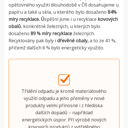
opětovného využití dlouhodobě v ČR dosahujeme u
papíru a také u skla, u kterého bylo dosaženo
84%
míry recyklace. Ú
spěšní jsme i u recyklace
kovových
obalů
, konkrétně železných, u kterých bylo
dosaženo
89 % míry recyklace
železných.
Recyklovány pak byly i
dřevěné obaly,
a to ze 41 %,
přičemž dalších 6 % bylo energeticky využito.
Třídění odpadu je kromě materiálového
využití odpadu a jeho přeměny v nové
produkty velmi přínosné i z hlediska
dalších dopadů – například
energetických úspor. Při výrobě nových
kovových produktů z vytříděného