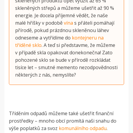
skleněných produktů opět využít až 65 %
skleněných střepů a můžeme ušetřit až 90 %
energie. Je docela příjemné vědět, že naše
malé hříšky v podobě
vína
s přáteli pomáhají
přírodě, pokud prázdnou skleněnou láhev
odneseme a vytřídíme do
kontejneru na
tříděné sklo
. A teď si představme, že můžeme
v případě skla opakovat donekonečna! Zato
pohozené sklo se bude v přírodě rozkládat
tisíce let – smutné memento nezodpovědnosti
některých z nás, nemyslíte?
Tříděním odpadů můžeme také ušetřit finanční
prostředky – mnoho obcí promítá naši snahu do
výše poplatků za svoz
komunálního odpadu
.