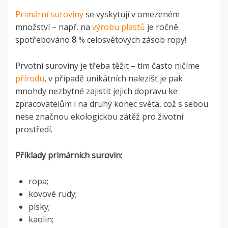
Primární suroviny
se vyskytují v omezeném
množství – např. na
výrobu plastů
je ročně
spotřebováno
8
% celosvětových zásob ropy!
Prvotní suroviny je třeba těžit – tím často ničíme
přírodu
, v případě unikátních nalezišť je pak
mnohdy nezbytné zajistit jejich dopravu ke
zpracovatelům i na druhý konec světa, což s sebou
nese značnou ekologickou zátěž pro životní
prostředí.
Příklady primárních surovin:
ropa;
kovové rudy;
písky;
kaolin;