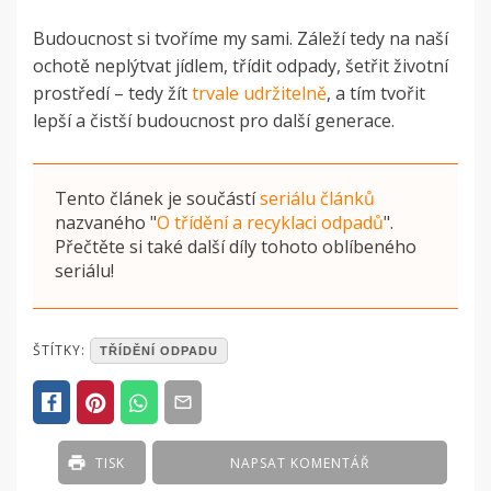
Budoucnost si tvoříme my sami. Záleží tedy na naší
ochotě neplýtvat jídlem, třídit odpady, šetřit životní
prostředí – tedy žít
trvale udržitelně
, a tím tvořit
lepší a čistší budoucnost pro další generace.
Tento článek je součástí
seriálu článků
nazvaného
"
O třídění a recyklaci odpadů
"
.
Přečtěte si také další díly tohoto oblíbeného
seriálu!
POSTED
ŠTÍTKY:
TŘÍDĚNÍ ODPADU
IN
ČLÁNKY
TISK
NAPSAT KOMENTÁŘ