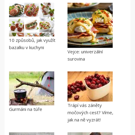
10 způsobů, jak využít
bazalku v kuchyni
Vejce: univerzální
surovina
Trápí vás záněty
Gurmáni na túře
močových cest? Víme,
jak na ně vyzrát!