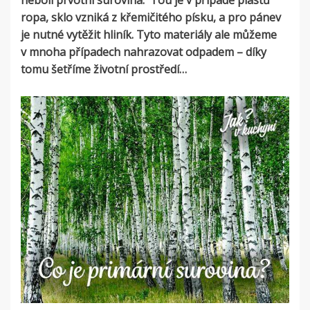
neboli prvotní surovina. Tou je v případě plastů
ropa, sklo vzniká z křemičitého písku, a pro pánev
je nutné vytěžit hliník. Tyto materiály ale můžeme
v mnoha případech nahrazovat odpadem – díky
tomu šetříme životní prostředí…