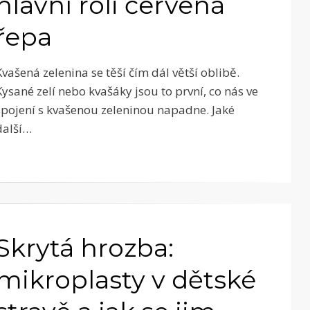
hlavní roli červená
řepa
Kvašená zelenina se těší čím dál větší oblibě.
Kysané zelí nebo kvašáky jsou to první, co nás ve
spojení s kvašenou zeleninou napadne. Jaké
další…
Skrytá hrozba:
mikroplasty v dětské