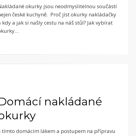
Nakládané okurky jsou neodmyslitelnou součástí
nejen české kuchyně. Proč jíst okurky nakládačky
a kdy a jak si našly cestu na náš stůl? Jak vybírat
okurky…
Domácí nakládané
okurky
S tímto domácím lákem a postupem na přípravu