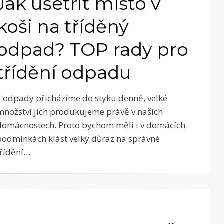
Jak ušetřit místo v
koši na tříděný
odpad? TOP rady pro
třídění odpadu
S odpady přicházíme do styku denně, velké
množství jich produkujeme právě v našich
domácnostech. Proto bychom měli i v domácích
podmínkách klást velký důraz na správné
třídění…