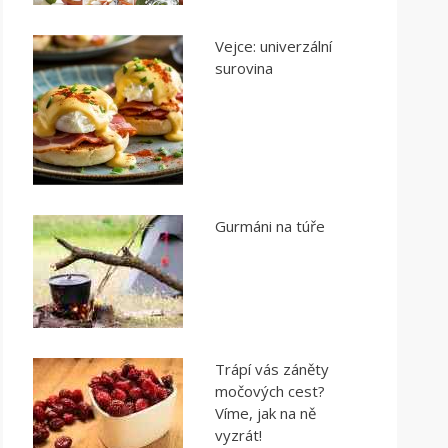
Vejce: univerzální
surovina
Gurmáni na túře
Trápí vás záněty
močových cest?
Víme, jak na ně
vyzrát!