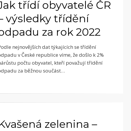
Jak třídí obyvatelé ČR
– výsledky třídění
odpadu za rok 2022
Podle nejnovějších dat týkajících se třídění
odpadu v České republice víme, že došlo k 2%
nárůstu počtu obyvatel, kteří považují třídění
odpadu za běžnou součást…
Kvašená zelenina –