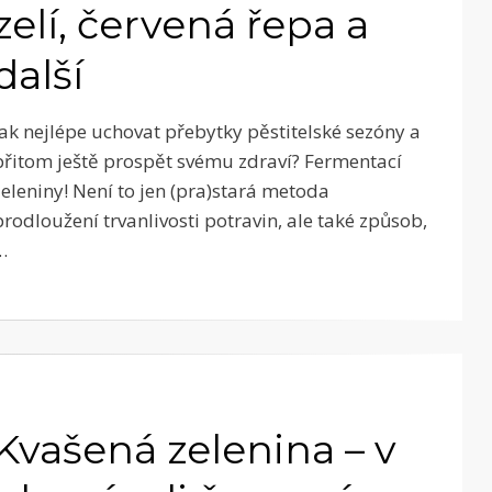
zelí, červená řepa a
další
Jak nejlépe uchovat přebytky pěstitelské sezóny a
přitom ještě prospět svému zdraví? Fermentací
zeleniny! Není to jen (pra)stará metoda
prodloužení trvanlivosti potravin, ale také způsob,
…
Kvašená zelenina – v