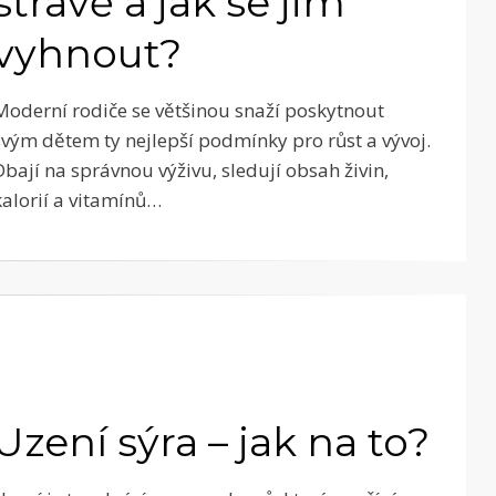
stravě a jak se jim
vyhnout?
Moderní rodiče se většinou snaží poskytnout
svým dětem ty nejlepší podmínky pro růst a vývoj.
Dbají na správnou výživu, sledují obsah živin,
kalorií a vitamínů…
Uzení sýra – jak na to?