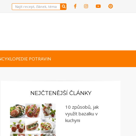
NCYKLOPEDIE POTRAVIN
NEJČTENĚJŠÍ ČLÁNKY
10 způsobů, jak
využít bazalku v
kuchyni