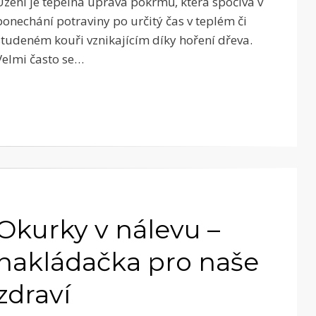
Uzení je tepelná úprava pokrmů, která spočívá v
ponechání potraviny po určitý čas v teplém či
studeném kouři vznikajícím díky hoření dřeva.
Velmi často se…
Okurky v nálevu –
nakládačka pro naše
zdraví