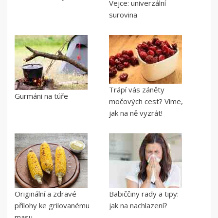
Vejce: univerzální
surovina
Trápí vás záněty
Gurmáni na túře
močových cest? Víme,
jak na ně vyzrát!
Originální a zdravé
Babiččiny rady a tipy:
přílohy ke grilovanému
jak na nachlazení?
masu