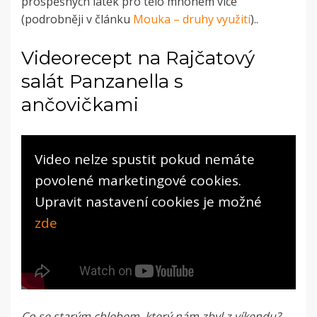
prospěšných látek pro tělo mnohem více
(podrobněji v článku
Mouka – druhy využití
)..
Videorecept na Rajčatový
salát Panzanella s
ančovičkami
Video nelze spustit pokud nemáte
povolené marketingové cookies.
Upravit nastavení cookies je možné
zde
Co se starým chlebem, který nám zbyl z víkendu?