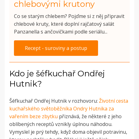
chlebovými krutony
Co se starým chlebem? Pojďme si z něj připravit
chlebové kruty, které doplní rajčatový salát
Panzanella s ančovičkami podle seriálu...
Recept - suroviny a postup
Kdo je šéfkuchař Ondřej
Hutnik?
Šéfkuchař Ondřej Hutnik v rozhovoru:
Životní cesta
kuchařského světoběžníka Ondry Hutnika za
vařením beze zbytku
přiznává, že některé z jeho
oblíbených receptů vznikly úplnou náhodou.
Vymyslel je prý tehdy, když doma objevil potravinu,