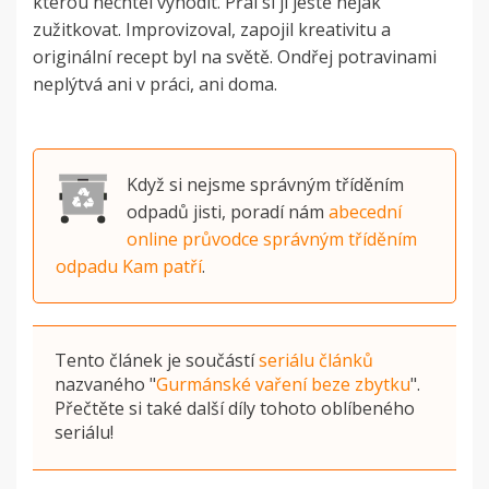
kterou nechtěl vyhodit. Přál si ji ještě nějak
zužitkovat. Improvizoval, zapojil kreativitu a
originální recept byl na světě. Ondřej potravinami
neplýtvá ani v práci, ani doma.
Když si nejsme správným tříděním
odpadů jisti, poradí nám
abecední
online průvodce správným tříděním
odpadu Kam patří
.
Tento článek je součástí
seriálu článků
nazvaného
"
Gurmánské vaření beze zbytku
"
.
Přečtěte si také další díly tohoto oblíbeného
seriálu!