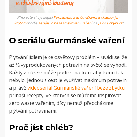
Připravte si vynikající
Panzanellu s ančovičkami a chlebovými
krutony
podle
seriálu o bezezbytkovém vaření
na
Jakvkuchyni.cz
!
O seriálu Gurmánské vaření
Plýtvání jídlem je celosvětový problém – uvádí se, že
až ⅓ vyprodukovaných potravin na světě se vyhodí..
Každý z nás se může podílet na tom, aby tomu tak
nebylo. Jednou z cest je
využívat maximum potravin
a právě
videoseriál Gurmánské vaření beze zbytku
přináší recepty, ve kterých se můžeme inspirovat
zero waste vařením, díky nemuž předcházíme
plýtvání potravinami.
Proč jíst chléb?