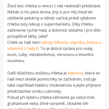
Život bez chleba si mnozí z nás nedokáží představit.
Někdo si ho peče doma, jiný si pro něj chodí do
oblíbené pekárny a někdo začíná právě výběrem
chleba svůj nákup v supermarketu. Díky chlebu
zaženeme rychle hlad, a dokonce získáme i pro tělo
prospěšné látky. Jaké?
Chléb se řadí mezi
zdroje bílkovin, vápníku, železa a
vitamínů z řady B
. To je dobrá zpráva pro svaly,
kosti, zuby, metabolismus, nervovou a imunitní
soustavu.
Další důležitou složkou chleba je
vláknina
, která se
řadí mezi skvělé pomocníky se zažíváním, snižuje
také například hladinu cholesterolu a jejím příjmem
předcházíme vzniku cukrovky.
Pokud při výběru chleba sáhneme po celozrnné,
grahamové nebo žitné variantě, získáme tím