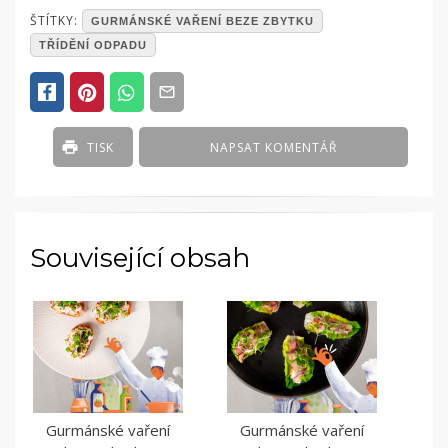
POSTED
ŠTÍTKY:
GURMÁNSKÉ VAŘENÍ BEZE ZBYTKU
IN
TŘÍDĚNÍ ODPADU
ČLÁNKY
TISK
NAPSAT KOMENTÁŘ
Související obsah
Gurmánské vaření
Gurmánské vaření