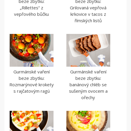
beze zbytku:
beze zbytku:
„Rillettes“ z
Grilovaná vepřová
vepřového bůčku
krkovice v tacos z
římských listů
Gurmánské vaření
Gurmánské vaření
beze zbytku:
beze zbytku:
Rozmarýnové krokety
banánový chléb se
s rajčatovým ragú
sušeným ovocem a
ořechy