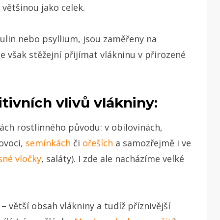
 většinou jako celek.
nulin nebo psyllium, jsou zaměřeny na
e však stěžejní přijímat vlákninu v přirozené
ivních vlivů vlákniny:
ch rostlinného původu: v obilovinách,
 ovoci,
semínkách
či
ořeších
a samozřejmě i ve
sné vločky
, saláty). I zde ale nacházíme velké
ětší obsah vlákniny a tudíž příznivější