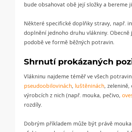
bude obsahovat obě její složky a bereme ji
Některé specifické doplňky stravy, např. i
doplnění jednoho druhu vlákniny.
Obecně j
podobě ve formě běžných potravin.
Shrnutí prokázaných pozit
Vlákninu najdeme téměř ve všech potraviná
pseudoobilovinách
,
luštěninách
, zelenině,
výrobcích z nich (např. mouka, pečivo,
ove
rozdíly.
Dobrým příkladem může být právě mouka – v