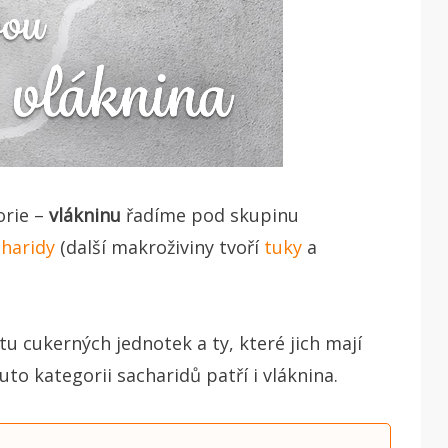
orie –
vlákninu
řadíme pod skupinu
charidy
(další makroživiny tvoří
tuky
a
tu cukerných jednotek a ty, které jich mají
tuto kategorii sacharidů patří i vláknina.