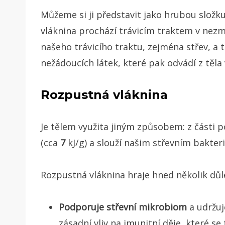
Můžeme si ji představit jako hrubou složk
vláknina prochází trávicím traktem v nezm
našeho trávicího traktu, zejména střev, 
nežádoucích látek, které pak odvádí z těla 
Rozpustná vláknina
Je tělem využita jiným způsobem: z části
(cca
7
kJ/g) a slouží našim střevním bakter
Rozpustná vláknina hraje hned několik důle
Podporuje střevní mikrobiom
a udržuj
zásadní vliv na imunitní děje, které se