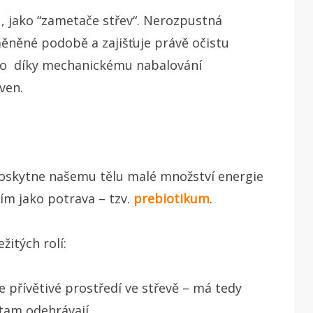
u, jako “zametače střev“. Nerozpustná
ěněné podobě a zajišťuje právě očistu
a to díky mechanickému nabalování
ven.
 poskytne našemu tělu malé množství energie
iím jako potrava – tzv.
prebiotikum
.
žitých rolí:
e přívětivé prostředí ve střevě – má tedy
 tam odehrávají.