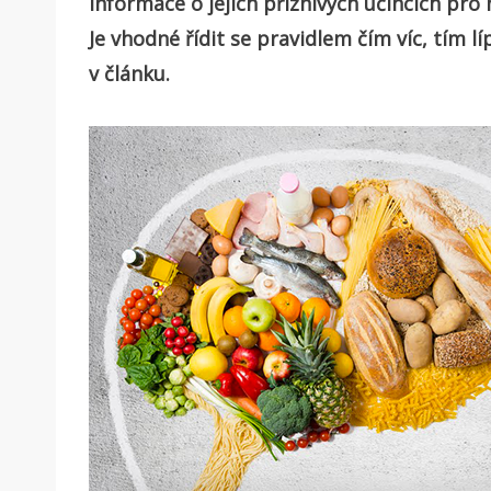
informace o jejích příznivých účincích pro
Je vhodné řídit se pravidlem čím víc, tím lí
v článku.