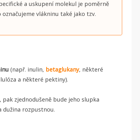
e specifické a uskupení molekul je poměrně
 označujeme vlákninu také jako tzv.
inu
(např. inulin,
betaglukany
, některé
lulóza a některé pektiny).
ka, pak zjednodušeně bude jeho slupka
a dužina rozpustnou.