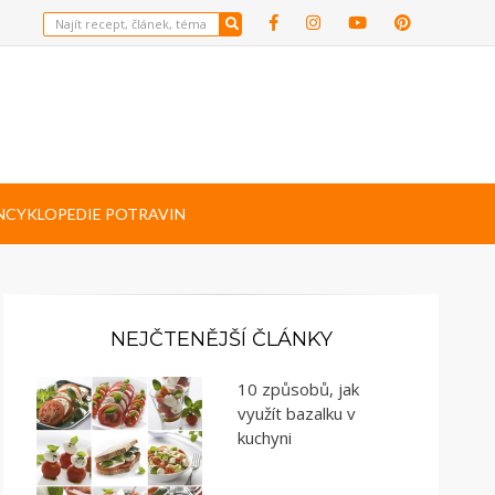
NCYKLOPEDIE POTRAVIN
NEJČTENĚJŠÍ ČLÁNKY
10 způsobů, jak
využít bazalku v
kuchyni