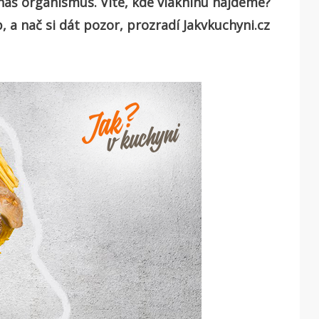
 náš organismus. Víte, kde vlákninu najdeme?
p, a nač si dát pozor, prozradí Jakvkuchyni.cz