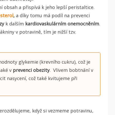
í obsah a přispívá k jeho lepší peristaltice.
sterol
,
a díky tomu má podíl na prevenci
zy
k dalším
kardiovaskulárním onemocněním
.
lákniny v potravině, tím je nižší tzv.
hodnoty glykemie (krevního cukru), což je
 také v
prevenci obezity
.
Vlivem bobtnání v
ocit nasycení, což také kvitujeme při
nerozdělujeme, když si vezmeme potravinu,