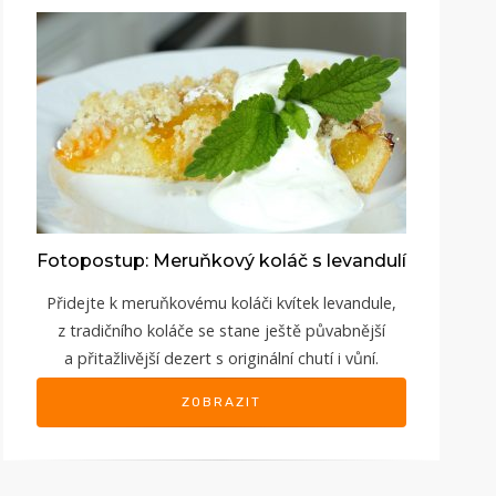
Fotopostup: Meruňkový koláč s levandulí
Přidejte k meruňkovému koláči kvítek levandule,
z tradičního koláče se stane ještě půvabnější
a přitažlivější dezert s originální chutí i vůní.
ZOBRAZIT