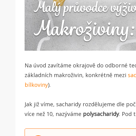
Na úvod zavítáme okrajově do odborné te
základních makroživin, konkrétně mezi
sa
bílkoviny
).
Jak již víme, sacharidy rozdělujeme dle poč
více než 10, nazýváme
polysacharidy
. Pod 