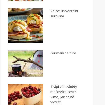
Vejce: univerzální
surovina
Gurmáni na túře
Trápí vás záněty
močových cest?
Víme, jak na ně
vyzrát!