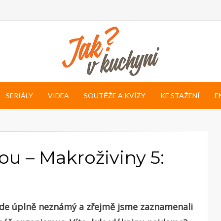
SERIÁLY
VIDEA
SOUTĚŽE A KVÍZY
KE STAŽENÍ
E
ou – Makroživiny 5:
e úplně neznámý a zřejmě jsme zaznamenali