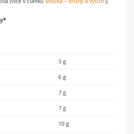
ílá (více v článku
Mouka – druhy a využití
).
ny
*
5 g
6 g
7 g
7 g
10 g