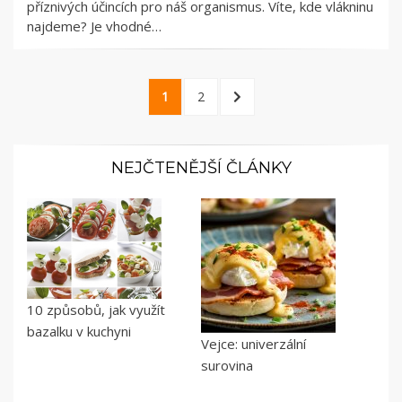
příznivých účincích pro náš organismus. Víte, kde vlákninu
najdeme? Je vhodné…
Stránkování
PAGE
PAGE
NEXT
1
2
příspěvků
PAGE
NEJČTENĚJŠÍ ČLÁNKY
10 způsobů, jak využít
bazalku v kuchyni
Vejce: univerzální
surovina