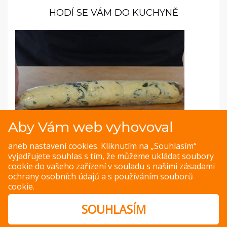
HODÍ SE VÁM DO KUCHYNĚ
Aby Vám web vyhovoval
Fotopostup: Bylinkové máslo
aneb nastavení cookies. Kliknutím na „Souhlasím“
vyjadřujete souhlas s tím, že můžeme ukládat soubory
Vyzkoušejte tymiánové máslo nebo oblíbené provensálské
cookie do vašeho zařízení v souladu s našimi
zásadami
koření: rozmarýn, bazalka a tymián.
ochrany osobních údajů
a s
používáním souborů
cookie
.
ZOBRAZIT
SOUHLASÍM