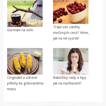
Trápí vás záněty
Gurmáni na túře
močových cest? Víme,
jak na ně vyzrát!
Originální a zdravé
Babiččiny rady a tipy:
přílohy ke grilovanému
jak na nachlazení?
masu