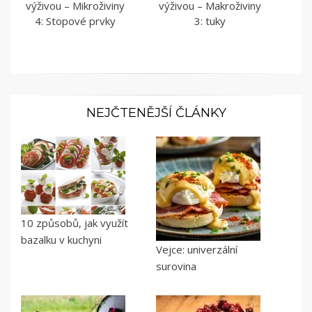
výživou – Mikroživiny
výživou – Makroživiny
4: Stopové prvky
3: tuky
NEJČTENĚJŠÍ ČLÁNKY
10 způsobů, jak využít
bazalku v kuchyni
Vejce: univerzální
surovina