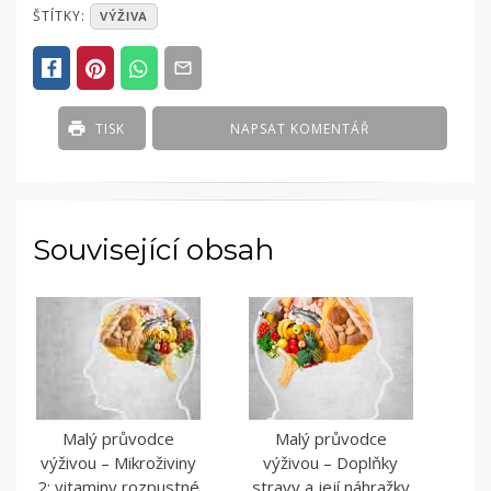
POSTED
ŠTÍTKY:
VÝŽIVA
IN
ČLÁNKY
TISK
NAPSAT KOMENTÁŘ
Související obsah
Malý průvodce
Malý průvodce
výživou – Mikroživiny
výživou – Doplňky
2: vitaminy rozpustné
stravy a její náhražky