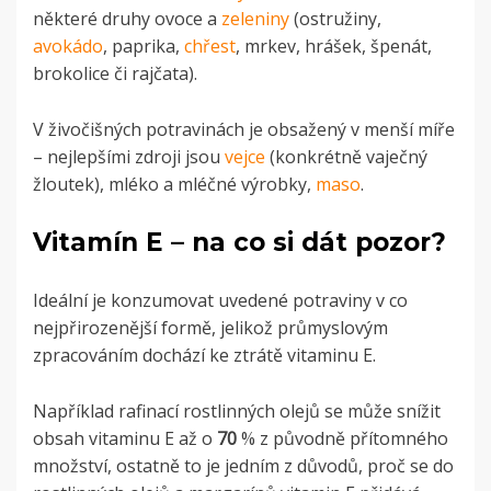
některé druhy ovoce a
zeleniny
(ostružiny,
avokádo
, paprika,
chřest
, mrkev, hrášek, špenát,
brokolice či rajčata).
V živočišných potravinách je obsažený v menší míře
– nejlepšími zdroji jsou
vejce
(konkrétně vaječný
žloutek), mléko a mléčné výrobky,
maso
.
Vitamín E – na co si dát pozor?
Ideální je konzumovat uvedené potraviny v co
nejpřirozenější formě, jelikož průmyslovým
zpracováním dochází ke ztrátě vitaminu E.
Například rafinací rostlinných olejů se může snížit
obsah vitaminu E až o
70
% z původně přítomného
množství, ostatně to je jedním z důvodů, proč se do