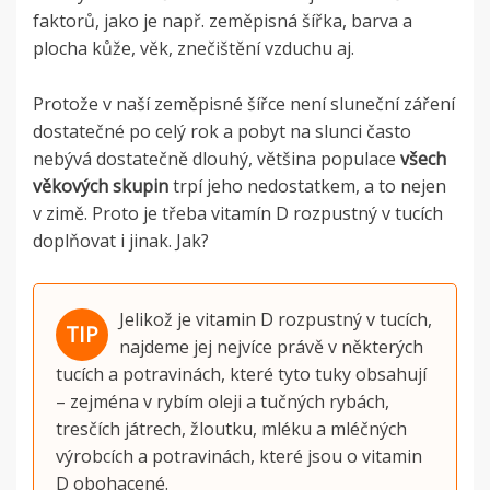
faktorů, jako je např. zeměpisná šířka, barva a
plocha kůže, věk, znečištění vzduchu aj.
Protože v naší zeměpisné šířce není sluneční záření
dostatečné po celý rok a pobyt na slunci často
nebývá dostatečně dlouhý, většina populace
všech
věkových skupin
trpí jeho nedostatkem, a to nejen
v zimě. Proto je třeba
vitamín D rozpustný v tucích
doplňovat i jinak. Jak?
Jelikož je vitamin D rozpustný v tucích,
najdeme jej nejvíce právě v některých
tucích a potravinách, které tyto tuky obsahují
– zejména v rybím oleji a tučných rybách,
tresčích játrech, žloutku, mléku a mléčných
výrobcích a potravinách, které jsou o vitamin
D obohacené.