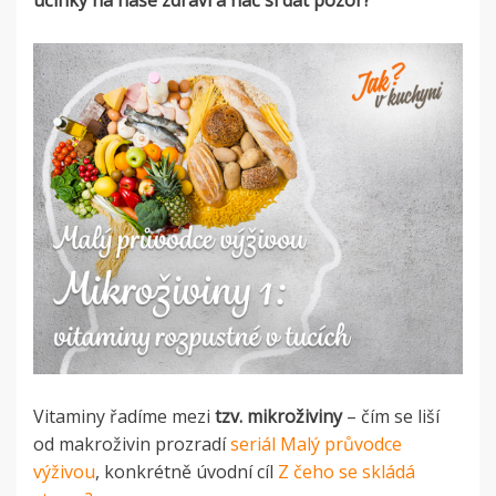
účinky na naše zdraví a nač si dát pozor?
Vitaminy řadíme mezi
tzv. mikroživiny
– čím se liší
od makroživin prozradí
seriál Malý průvodce
výživou
, konkrétně úvodní cíl
Z čeho se skládá