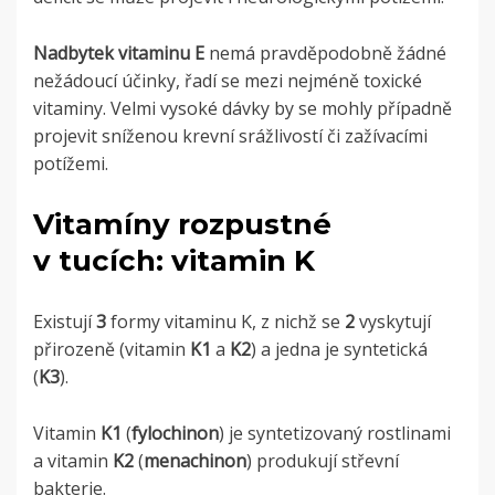
Nadbytek vitaminu E
nemá pravděpodobně žádné
nežádoucí účinky, řadí se mezi nejméně toxické
vitaminy. Velmi vysoké dávky by se mohly případně
projevit sníženou krevní srážlivostí či zažívacími
potížemi.
Vitamíny rozpustné
v tucích: vitamin K
Existují
3
formy vitaminu K, z nichž se
2
vyskytují
přirozeně (vitamin
K1
a
K2
) a jedna je syntetická
(
K3
).
Vitamin
K1
(
fylochinon
) je syntetizovaný rostlinami
a vitamin
K2
(
menachinon
) produkují střevní
bakterie.