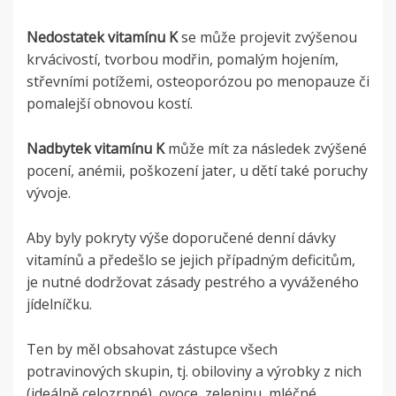
Nedostatek vitamínu K
se může projevit zvýšenou
krvácivostí, tvorbou modřin, pomalým hojením,
střevními potížemi, osteoporózou po menopauze či
pomalejší obnovou kostí.
Nadbytek vitamínu K
může mít za následek zvýšené
pocení, anémii, poškození jater, u dětí také poruchy
vývoje.
Aby byly pokryty výše doporučené denní dávky
vitamínů a předešlo se jejich případným deficitům,
je nutné dodržovat zásady pestrého a vyváženého
jídelníčku.
Ten by měl obsahovat zástupce všech
potravinových skupin, tj. obiloviny a výrobky z nich
(ideálně celozrnné), ovoce, zeleninu, mléčné