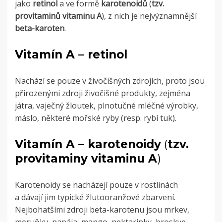
jako
retinol
a ve formě
karotenoidů
(
tzv.
provitaminů vitaminu A
), z nich je nejvýznamnější
beta-karoten
.
Vitamín A – retinol
Nachází se pouze v živočišných zdrojích, proto jsou
přirozenými zdroji živočišné produkty, zejména
játra, vaječný žloutek, plnotučné mléčné výrobky,
máslo, některé mořské ryby (resp. rybí tuk).
Vitamín A – karotenoidy
(
tzv.
provitaminy vitaminu A
)
Karotenoidy se nacházejí pouze v rostlinách
a dávají jim typické žlutooranžové zbarvení.
Nejbohatšími zdroji beta-karotenu jsou mrkev,
meruňky, papája, mango, nektarinky, broskve,