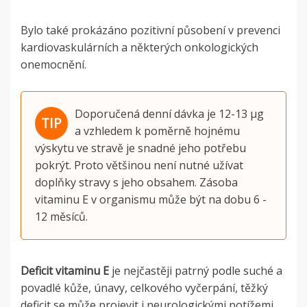
Bylo také prokázáno pozitivní působení v prevenci
kardiovaskulárních a některých onkologických
onemocnění.
Doporučená denní dávka je 12-13 µg
a vzhledem k poměrně hojnému
výskytu ve stravě je snadné jeho potřebu
pokrýt. Proto většinou není nutné užívat
doplňky stravy s jeho obsahem. Zásoba
vitaminu E v organismu může být na dobu 6 -
12 měsíců.
Deficit vitaminu E
je nejčastěji patrný podle suché a
povadlé kůže, únavy, celkového vyčerpání, těžký
deficit se může projevit i neurologickými potížemi.