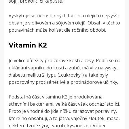
sóji), brokolici či kapustě.
Vyskytuje se i v rostlinných tucích a olejích (nejvyšší
obsah je v olivovém a sójovém oleji). Obsah v těchto
potravinách může kolísat dle ročního období.
Vitamin K2
Je velice důležitý pro zdravé kosti a cévy. Podílí se na
ukládání vápníku do kostí a zubů, má vliv na výskyt
diabetu mellitu 2. typu („cukrovky“) a také byly
pozorovány protizánětlivé a protinádorové účinky.
Podstatná část vitaminu K2 je produkována
střevními bakteriemi, velká část však odchází stolicí.
Proto je vhodné do jídelníčku zařazovat potraviny,
které ho obsahují, a to játra, vaječný žloutek, maso,
některé tvrdé sýry, tvaroh, kysané zelí. Vůbec