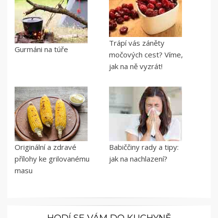
Trápí vás záněty
Gurmáni na túře
močových cest? Víme,
jak na ně vyzrát!
Originální a zdravé
Babiččiny rady a tipy:
přílohy ke grilovanému
jak na nachlazení?
masu
HODÍ SE VÁM DO KUCHYNĚ