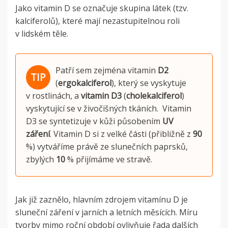
Jako vitamin D se označuje skupina látek (tzv.
kalciferolů), které mají nezastupitelnou roli
v lidském těle.
Patří sem zejména vitamin
D2
(
ergokalciferol
), který se vyskytuje
v rostlinách, a
vitamin D3
(
cholekalciferol
)
vyskytující se v živočišných tkáních. Vitamin
D3 se syntetizuje v kůži působením
UV
záření
.
Vitamin D si z velké části (přibližně z
90
%) vytváříme právě ze slunečních paprsků,
zbylých
10
% přijímáme ve stravě.
Jak již zaznělo, hlavním zdrojem vitamínu D je
sluneční záření v jarních a letních měsících. Míru
tvorby mimo roční období ovlivňuje řada dalších