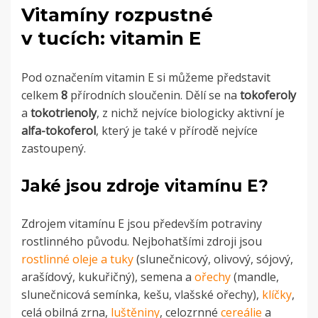
Vitamíny rozpustné
v tucích: vitamin E
Pod označením vitamin E si můžeme představit
celkem
8
přírodních sloučenin. Dělí se na
tokoferoly
a
tokotrienoly
, z nichž nejvíce biologicky aktivní je
alfa-tokoferol
, který je také v přírodě nejvíce
zastoupený.
Jaké jsou zdroje vitamínu E?
Zdrojem vitamínu E jsou především potraviny
rostlinného původu. Nejbohatšími zdroji jsou
rostlinné oleje a tuky
(slunečnicový, olivový, sójový,
arašídový, kukuřičný), semena a
ořechy
(mandle,
slunečnicová semínka, kešu, vlašské ořechy),
klíčky
,
celá obilná zrna,
luštěniny
, celozrnné
cereálie
a