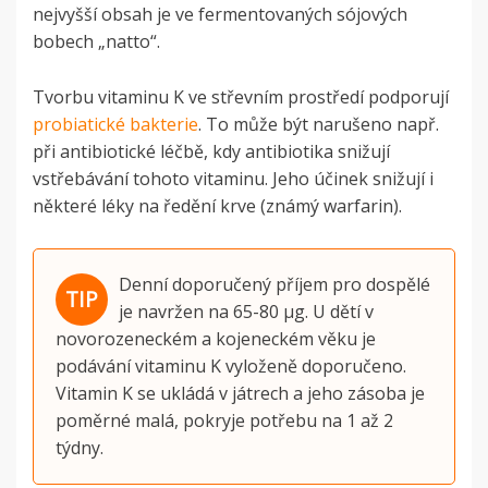
nejvyšší obsah je ve fermentovaných sójových
bobech „natto“.
Tvorbu vitaminu K ve střevním prostředí podporují
probiatické bakterie
. To může být narušeno např.
při antibiotické léčbě, kdy antibiotika snižují
vstřebávání tohoto vitaminu. Jeho účinek snižují i
některé léky na ředění krve (známý warfarin).
Denní doporučený příjem pro dospělé
je navržen na 65-80 µg. U dětí v
novorozeneckém a kojeneckém věku je
podávání vitaminu K vyloženě doporučeno.
Vitamin K se ukládá v játrech a jeho zásoba je
poměrné malá, pokryje potřebu na 1 až 2
týdny.