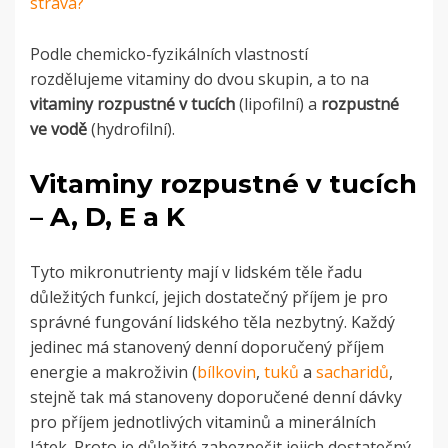
strava?
Podle chemicko-fyzikálních vlastností
rozdělujeme vitaminy do dvou skupin, a to na
vitaminy rozpustné v tucích
(lipofilní) a
rozpustné
ve vodě
(hydrofilní).
Vitaminy rozpustné v tucích
– A, D, E a K
Tyto mikronutrienty mají v lidském těle řadu
důležitých funkcí, jejich dostatečný příjem je pro
správné fungování lidského těla nezbytný.
Každý
jedinec má stanovený denní doporučený příjem
energie a makroživin (
bílkovin
,
tuků
a
sacharidů
,
stejně tak má stanoveny doporučené denní dávky
pro příjem jednotlivých vitaminů a minerálních
látek. Proto je důležité zabezpečit jejich dostatečný