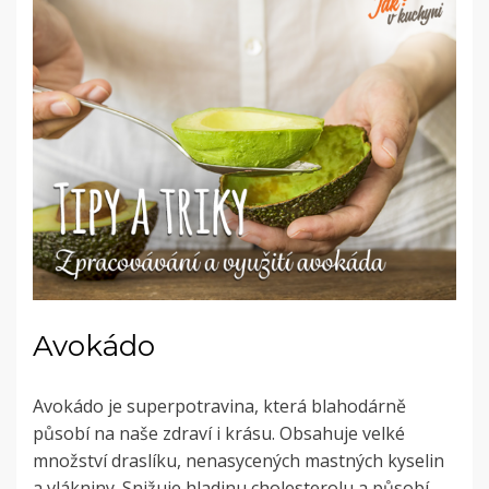
Avokádo
Avokádo je superpotravina, která blahodárně
působí na naše zdraví i krásu. Obsahuje velké
množství draslíku, nenasycených mastných kyselin
a vlákniny. Snižuje hladinu cholesterolu a působí