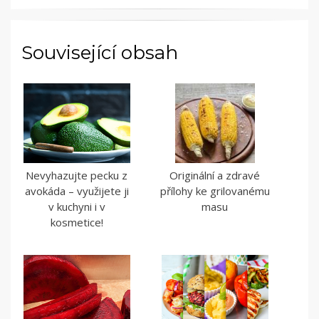
Související obsah
Nevyhazujte pecku z
Originální a zdravé
avokáda – využijete ji
přílohy ke grilovanému
v kuchyni i v
masu
kosmetice!