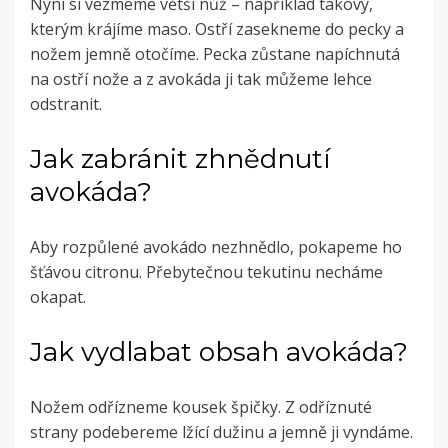
Nyní si vezmeme větší nůž – například takový,
kterým krájíme maso. Ostří zasekneme do pecky a
nožem jemně otočíme. Pecka zůstane napíchnutá
na ostří nože a z avokáda ji tak můžeme lehce
odstranit.
Jak zabránit zhnědnutí
avokáda?
Aby rozpůlené avokádo nezhnědlo, pokapeme ho
šťávou citronu. Přebytečnou tekutinu necháme
okapat.
Jak vydlabat obsah avokáda?
Nožem odřízneme kousek špičky. Z odříznuté
strany podebereme lžící dužinu a jemně ji vyndáme.