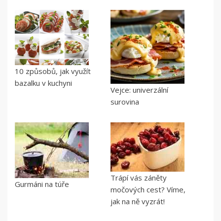
10 způsobů, jak využít
bazalku v kuchyni
Vejce: univerzální
surovina
Trápí vás záněty
Gurmáni na túře
močových cest? Víme,
jak na ně vyzrát!