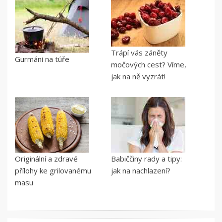
Trápí vás záněty
Gurmáni na túře
močových cest? Víme,
jak na ně vyzrát!
Originální a zdravé
Babiččiny rady a tipy:
přílohy ke grilovanému
jak na nachlazení?
masu