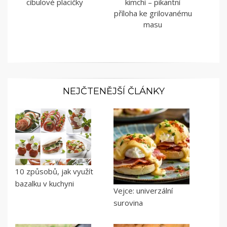
cibulové placičky
kimchi – pikantní
příloha ke grilovanému
masu
NEJČTENĚJŠÍ ČLÁNKY
10 způsobů, jak využít
bazalku v kuchyni
Vejce: univerzální
surovina