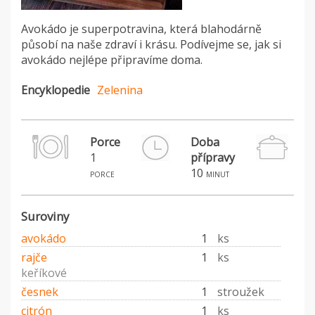
Avokádo je superpotravina, která blahodárně
působí na naše zdraví i krásu. Podívejme se, jak si
avokádo nejlépe připravíme doma.
Encyklopedie
Zelenina
Porce
Doba
1
přípravy
P
10
porce
minut
Suroviny
avokádo
1
ks
rajče
1
ks
keříkové
česnek
1
stroužek
citrón
1
ks