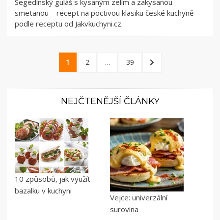
Segedínský guláš s kysaným zelím a zakysanou
smetanou – recept na poctivou klasiku české kuchyně
podle receptu od Jakvkuchyni.cz.
Stránkování
PAGE
PAGE
PAGE
NEXT
1
2
…
39
příspěvků
PAGE
NEJČTENĚJŠÍ ČLÁNKY
10 způsobů, jak využít
bazalku v kuchyni
Vejce: univerzální
surovina