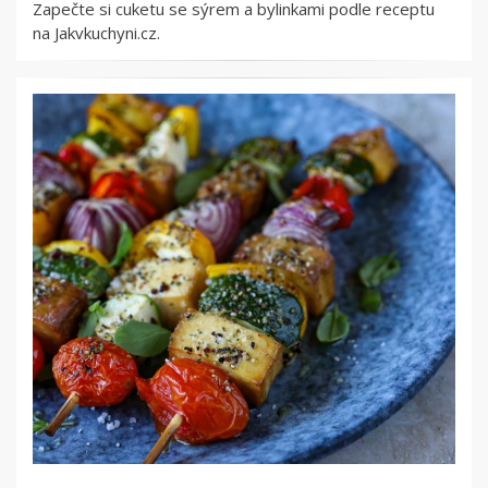
Zapečte si cuketu se sýrem a bylinkami podle receptu
na Jakvkuchyni.cz.