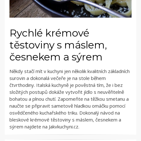
Rychlé krémové
těstoviny s máslem,
česnekem a sýrem
Někdy stačí mít v kuchyni jen několik kvalitních základních
surovin a dokonalá večeře je na stole během
čtvrthodiny. Italská kuchyně je pověstná tím, že i bez
složitých postupů dokáže vytvořit jídlo s neuvěřitelně
bohatou a plnou chutí. Zapomeňte na těžkou smetanu a
naučte se připravit sametově hladkou omáčku pomocí
osvědčeného kuchařského triku. Dokonalý návod na
bleskové krémové těstoviny s máslem, česnekem a
sýrem najdete na Jakvkuchyni.cz.