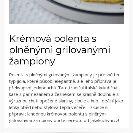
Krémová polenta s
plněnými grilovanými
žampiony
Polenta s plněnými grilovanými žampiony je přesně ten
typ jídla, které působí elegantně, ale jeho příprava je
překvapivě jednoduchá. Tato tradiční italská kukuřičná
kaše s parmezánem a česnekem se krásně doplňuje s
výraznou chutí opečené slaniny, cibule a hub. Ideální jako
lehký oběd nebo stylová teplá večeře –⁠⁠⁠⁠⁠⁠ zkuste si
připravit lahodnou krémovou polentu s plněnými
grilovanými žampiony podle receptu od Jakvkuchyni.cz!