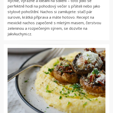
Rychlé, výrazné a ideální na sdílení – toto jídlo se
perfektně hodí na pohodový večer s přáteli nebo jako
stylové pohoštění. Nachos si zamilujete: stačí pár
surovin, krátká příprava a máte hotovo. Recept na
mexické nachos zapečené s mletým masem, čerstvou
zeleninou a rozpečeným sýrem, se dozvíte na
Jakvkuchyni.cz.