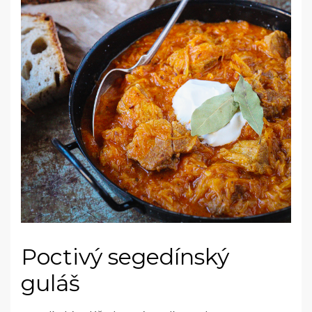
Poctivý segedínský
guláš