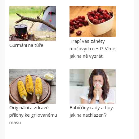
Trápí vás záněty
Gurmáni na túře
močových cest? Víme,
jak na ně vyzrát!
Originální a zdravé
Babiččiny rady a tipy:
přílohy ke grilovanému
jak na nachlazení?
masu