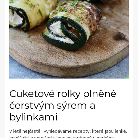
Cuketové rolky plněné
čerstvým sýrem a
bylinkami
V létě nejčastěji vyhledáváme recepty, které jsou lehké,
osvěžující a nevyžadují hodiny strávené u horkého