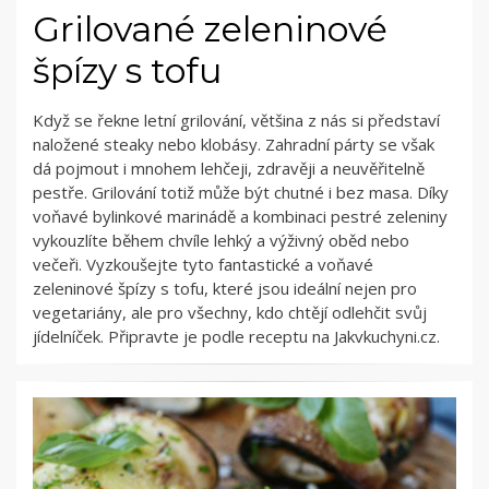
Grilované zeleninové
špízy s tofu
Když se řekne letní grilování, většina z nás si představí
naložené steaky nebo klobásy. Zahradní párty se však
dá pojmout i mnohem lehčeji, zdravěji a neuvěřitelně
pestře. Grilování totiž může být chutné i bez masa. Díky
voňavé bylinkové marinádě a kombinaci pestré zeleniny
vykouzlíte během chvíle lehký a výživný oběd nebo
večeři. Vyzkoušejte tyto fantastické a voňavé
zeleninové špízy s tofu, které jsou ideální nejen pro
vegetariány, ale pro všechny, kdo chtějí odlehčit svůj
jídelníček. Připravte je podle receptu na Jakvkuchyni.cz.