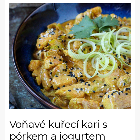
Voňavé kuřecí kari s
pórkem a jogurtem