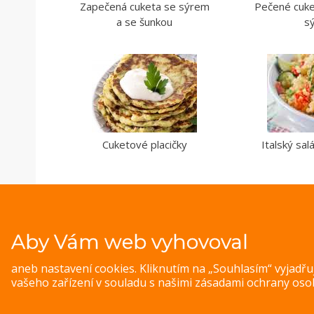
Zapečená cuketa se sýrem
Pečené cuke
a se šunkou
s
Cuketové placičky
Italský sa
Aby Vám web vyhovoval
aneb nastavení cookies. Kliknutím na „Souhlasím“ vyjadř
vašeho zařízení v souladu s našimi
zásadami ochrany oso