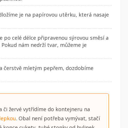
ožíme je na papírovou utěrku, která nasaje
e po celé délce připravenou sýrovou směsí a
. Pokud nám nedrží tvar, můžeme je
 a čerstvě mletým pepřem, dozdobíme
a či žervé vytřídíme do kontejneru na
lepkou
. Obal není potřeba vymývat, stačí
é konce cukety, tuhé stonky od bylinek