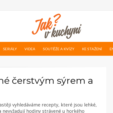
SERIÁLY
VIDEA
SOUTĚŽE A KVÍZY
KE STAŽENÍ
E
ěné čerstvým sýrem a
častěji vyhledáváme recepty, které jsou lehké,
 a nevyžadují hodiny strávené u horkého