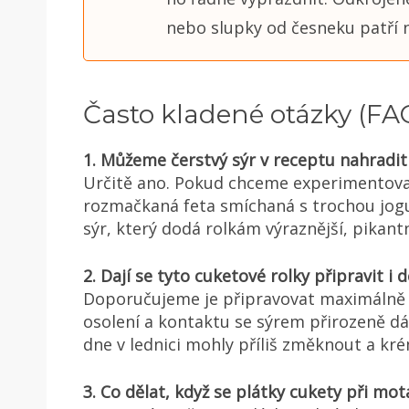
nebo slupky od česneku patří
Často kladené otázky (FA
1. Můžeme čerstvý sýr v receptu nahradi
Určitě ano. Pokud chceme experimentovat
rozmačkaná feta smíchaná s trochou jogu
sýr, který dodá rolkám výraznější, pikant
2. Dají se tyto cuketové rolky připravit i
Doporučujeme je připravovat maximálně 
osolení a kontaktu se sýrem přirozeně dá
dne v lednici mohly příliš změknout a kr
3. Co dělat, když se plátky cukety při mo