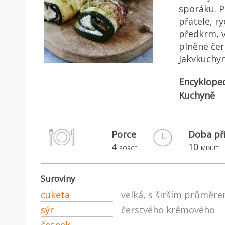
sporáku. P
přátele, r
předkrm, v
plněné čer
Jakvkuchyn
Encyklope
Kuchyně
Porce
Doba př
4
10
porce
minut
Suroviny
cuketa
velká, s širším průměr
sýr
čerstvého krémového
česnek