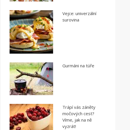
Vejce: univerzální
surovina
Gurmáni na túře
Trápí vás záněty
močových cest?
Víme, jak na ně
vyzrát!