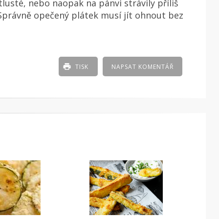
lusté, nebo naopak na pánvi strávily příliš
 Správně opečený plátek musí jít ohnout bez
TISK
NAPSAT KOMENTÁŘ