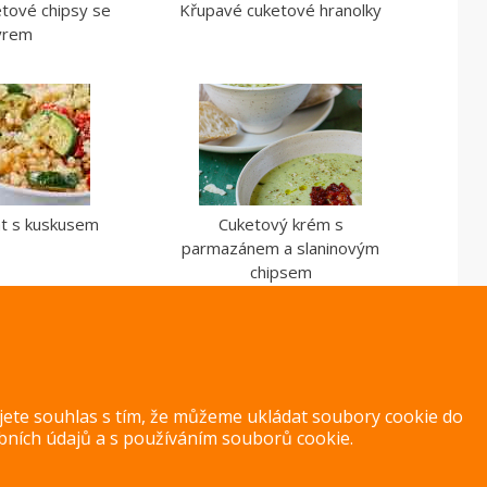
tové chipsy se
Křupavé cuketové hranolky
ýrem
lát s kuskusem
Cuketový krém s
parmazánem a slaninovým
chipsem
ujete souhlas s tím, že můžeme ukládat soubory cookie do
bních údajů
a s
používáním souborů cookie
.