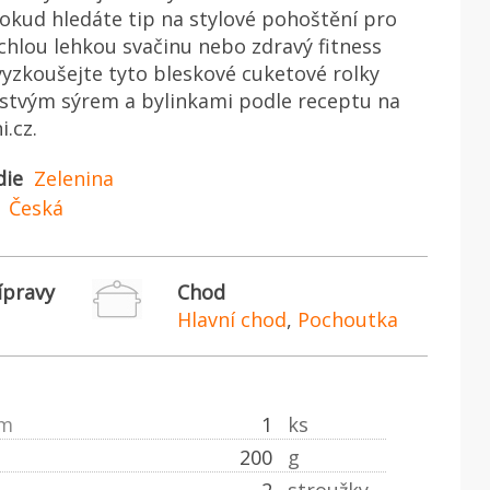
okud hledáte tip na stylové pohoštění pro
ychlou lehkou svačinu nebo zdravý fitness
yzkoušejte tyto bleskové cuketové rolky
stvým sýrem a bylinkami podle receptu na
i.cz.
die
Zelenina
Česká
ípravy
Chod
Hlavní chod
,
Pochoutka
em
1
ks
200
g
2
stroužky