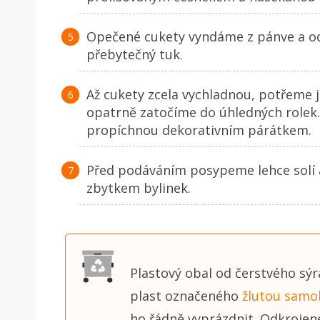
Opečené cukety vyndáme z pánve a odl
přebytečný tuk.
Až cukety zcela vychladnou, potřeme j
opatrně zatočíme do úhledných rolek
propíchnou dekorativním párátkem.
Před podáváním posypeme lehce solí
zbytkem bylinek.
Plastový obal od čerstvého sýr
plast označeného
žlutou samo
ho řádně vyprázdnit. Odkrojen