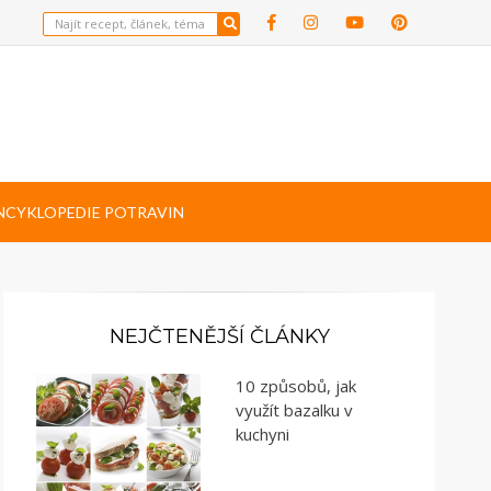
NCYKLOPEDIE POTRAVIN
NEJČTENĚJŠÍ ČLÁNKY
10 způsobů, jak
využít bazalku v
kuchyni