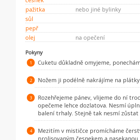
pažitka
nebo jiné bylinky
sůl
pepř
olej
na opečení
Pokyny
Cuketu důkladně omyjeme, ponecháme 
Nožem ji podélně nakrájíme na plátky 
Rozehřejeme pánev, vlijeme do ní troc
opečeme lehce dozlatova. Nesmí úplně 
balení trhaly. Stejně tak nesmí zůstat
Mezitím v mističce promícháme čerstv
prolisovaným česnekem a nasekanou 