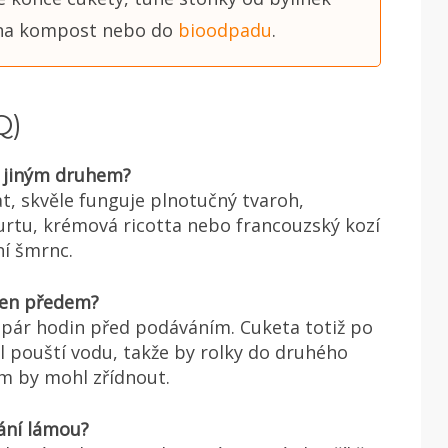
 na kompost nebo do
bioodpadu
.
Q)
t jiným druhem?
, skvěle funguje plnotučný tvaroh,
rtu, krémová ricotta nebo francouzský kozí
ní šmrnc.
 den předem?
pár hodin před podáváním. Cuketa totiž po
l pouští vodu, takže by rolky do druhého
ém by mohl zřídnout.
tání lámou?