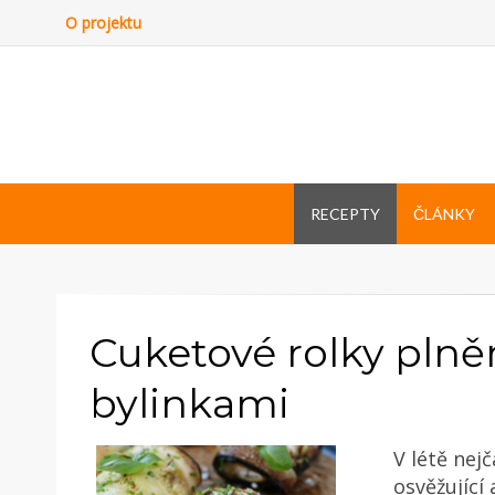
O projektu
RECEPTY
ČLÁNKY
Cuketové rolky pln
bylinkami
V létě nej
osvěžující