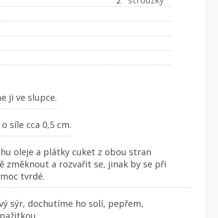
ji ve slupce.
o síle cca 0,5 cm.
hu oleje a plátky cuket z obou stran
změknout a rozvařit se, jinak by se při
 moc tvrdé.
ý sýr, dochutíme ho solí, pepřem,
pažitkou.