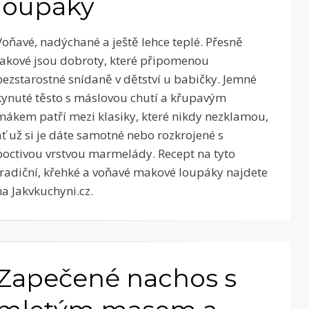
loupáky
Voňavé, nadýchané a ještě lehce teplé. Přesně
takové jsou dobroty, které připomenou
bezstarostné snídaně v dětství u babičky. Jemné
kynuté těsto s máslovou chutí a křupavým
mákem patří mezi klasiky, které nikdy nezklamou,
ať už si je dáte samotné nebo rozkrojené s
poctivou vrstvou marmelády. Recept na tyto
tradiční, křehké a voňavé makové loupáky najdete
na Jakvkuchyni.cz.
Zapečené nachos s