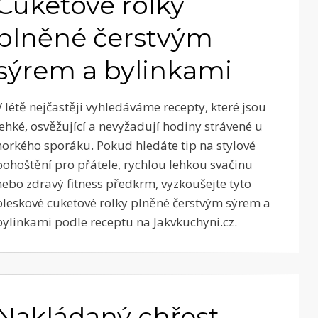
Cuketové rolky
plněné čerstvým
sýrem a bylinkami
V létě nejčastěji vyhledáváme recepty, které jsou
lehké, osvěžující a nevyžadují hodiny strávené u
horkého sporáku. Pokud hledáte tip na stylové
pohoštění pro přátele, rychlou lehkou svačinu
nebo zdravý fitness předkrm, vyzkoušejte tyto
bleskové cuketové rolky plněné čerstvým sýrem a
bylinkami podle receptu na Jakvkuchyni.cz.
Nakládaný chřest