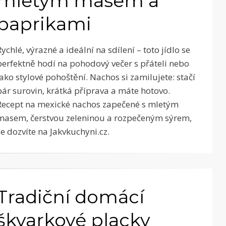
mletým masem a
paprikami
Rychlé, výrazné a ideální na sdílení – toto jídlo se
perfektně hodí na pohodový večer s přáteli nebo
jako stylové pohoštění. Nachos si zamilujete: stačí
pár surovin, krátká příprava a máte hotovo.
Recept na mexické nachos zapečené s mletým
masem, čerstvou zeleninou a rozpečeným sýrem,
se dozvíte na Jakvkuchyni.cz.
Tradiční domácí
škvarkové placky