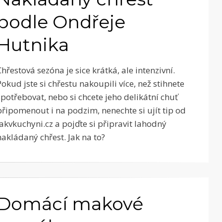
podle Ondřeje
Hutnika
Chřestová sezóna je sice krátká, ale intenzivní.
Pokud jste si chřestu nakoupili více, než stihnete
spotřebovat, nebo si chcete jeho delikátní chuť
připomenout i na podzim, nenechte si ujít tip od
Jakvkuchyni.cz a pojďte si připravit lahodný
nakládaný chřest. Jak na to?
Domácí makové