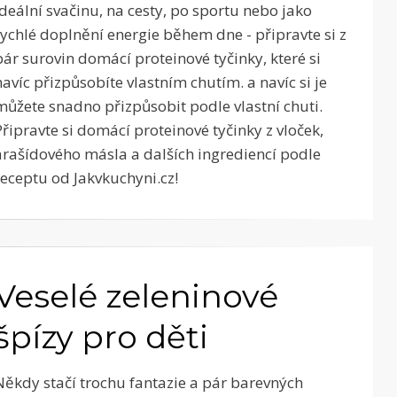
Ideální svačinu, na cesty, po sportu nebo jako
rychlé doplnění energie během dne - připravte si z
pár surovin domácí proteinové tyčinky, které si
navíc přizpůsobíte vlastním chutím. a navíc si je
můžete snadno přizpůsobit podle vlastní chuti.
Připravte si domácí proteinové tyčinky z vloček,
arašídového másla a dalších ingrediencí podle
receptu od Jakvkuchyni.cz!
Veselé zeleninové
špízy pro děti
Někdy stačí trochu fantazie a pár barevných