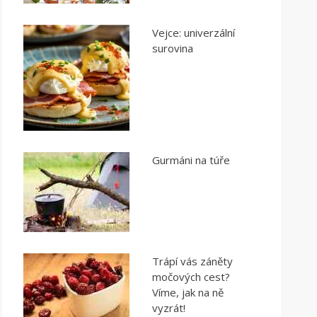
Vejce: univerzální
surovina
Gurmáni na túře
Trápí vás záněty
močových cest?
Víme, jak na ně
vyzrát!