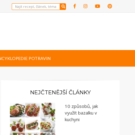
NCYKLOPEDIE POTRAVIN
NEJČTENĚJŠÍ ČLÁNKY
10 způsobů, jak
využít bazalku v
kuchyni