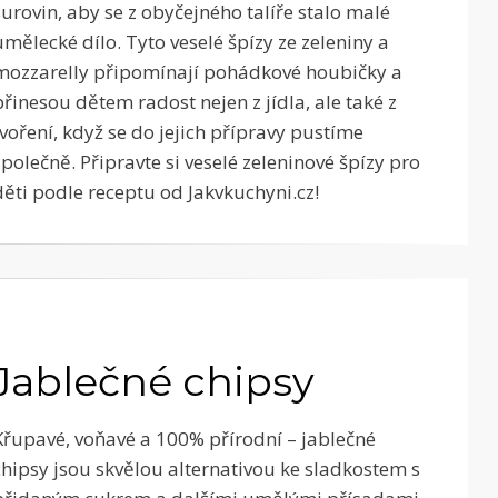
surovin, aby se z obyčejného talíře stalo malé
umělecké dílo. Tyto veselé špízy ze zeleniny a
mozzarelly připomínají pohádkové houbičky a
přinesou dětem radost nejen z jídla, ale také z
tvoření, když se do jejich přípravy pustíme
společně. Připravte si veselé zeleninové špízy pro
děti podle receptu od Jakvkuchyni.cz!
Jablečné chipsy
Křupavé, voňavé a 100% přírodní – jablečné
chipsy jsou skvělou alternativou ke sladkostem s