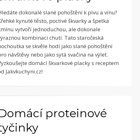
Hledáte dokonalé slané pohoštění k pivu a vínu?
Křehké kynuté těsto, poctivé škvarky a špetka
kmínu vytvoří jednoduchou, ale dokonale
výraznou kombinaci chutí. Tato staročeská
pochoutka se skvěle hodí jako slané pohoštění
pro návštěvy nebo jako sytá svačina na výlet.
Vyzkoušejte domácí škvarkové placky s receptem
od Jakvkuchyni.cz!
Domácí proteinové
tyčinky