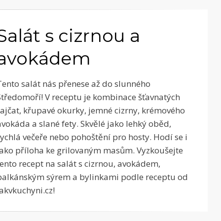
Salát s cizrnou a
avokádem
Tento salát nás přenese až do slunného
Středomoří! V receptu je kombinace šťavnatých
rajčat, křupavé okurky, jemné cizrny, krémového
avokáda a slané fety. Skvělé jako lehký oběd,
rychlá večeře nebo pohoštění pro hosty. Hodí se i
jako příloha ke grilovaným masům. Vyzkoušejte
tento recept na salát s cizrnou, avokádem,
balkánským sýrem a bylinkami podle receptu od
Jakvkuchyni.cz!