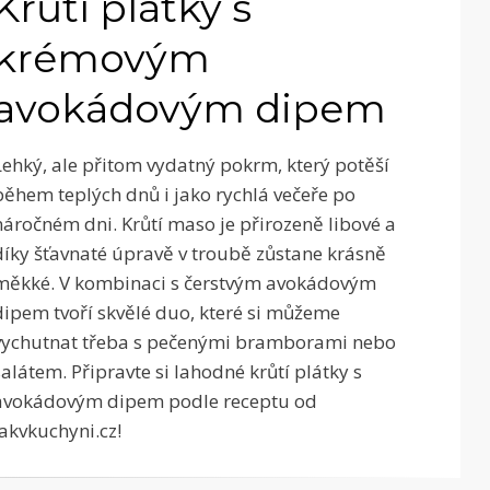
Krůtí plátky s
krémovým
avokádovým dipem
Lehký, ale přitom vydatný pokrm, který potěší
během teplých dnů i jako rychlá večeře po
náročném dni. Krůtí maso je přirozeně libové a
díky šťavnaté úpravě v troubě zůstane krásně
měkké. V kombinaci s čerstvým avokádovým
dipem tvoří skvělé duo, které si můžeme
vychutnat třeba s pečenými bramborami nebo
salátem. Připravte si lahodné krůtí plátky s
avokádovým dipem podle receptu od
Jakvkuchyni.cz!