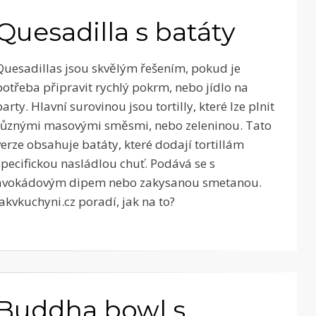
Quesadilla s batáty
Quesadillas jsou skvělým řešením, pokud je
potřeba připravit rychlý pokrm, nebo jídlo na
party. Hlavní surovinou jsou tortilly, které lze plnit
různými masovými směsmi, nebo zeleninou. Tato
verze obsahuje batáty, které dodají tortillám
specifickou nasládlou chuť. Podává se s
avokádovým dipem nebo zakysanou smetanou.
Jakvkuchyni.cz poradí, jak na to?
Buddha bowl s