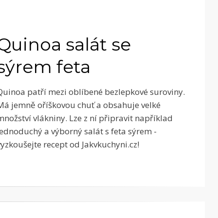
Quinoa salát se
sýrem feta
Quinoa patří mezi oblíbené bezlepkové suroviny.
Má jemně oříškovou chuť a obsahuje velké
množství vlákniny. Lze z ní připravit například
jednoduchý a výborný salát s feta sýrem -
vyzkoušejte recept od Jakvkuchyni.cz!