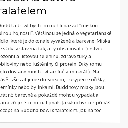
falafelem
Buddha bowl bychom mohli nazvat “miskou
plnou hojnosti”. Většinou se jedná o vegetariánské
jídlo, které je dokonale vyvážené a barevné. Miska
je vždy sestavena tak, aby obsahovala čerstvou
sezónní a listovou zeleninu, zdravé tuky a
obiloviny nebo luštěniny či protein. Díky tomu
tělo dostane mnoho vitamínů a minerálů. Na
závěr vše zalijeme dresinkem, posypeme oříšky,
semínky nebo bylinkami. Buddhovy misky jsou
krásně barevné a pokaždé mohou vypadat a
samozřejmě i chutnat jinak. Jakvkuchyni.cz přináší
recept na Buddha bowl s falafelem. Jak na to?