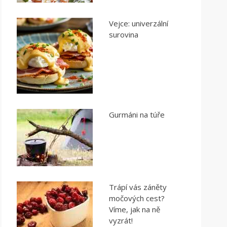
Vejce: univerzální
surovina
Gurmáni na túře
Trápí vás záněty
močových cest?
Víme, jak na ně
vyzrát!