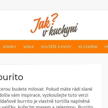
SERIÁLY
VIDEA
SOUTĚŽE A KVÍZY
KE STAŽENÍ
E
burito
terou budete milovat. Pokud máte rádi slané
došla vám inspirace, vyzkoušejte tuto verzi
nídaňové burrito je vlastně tortilla naplněná
vajíčky, kuřecím masem a zeleninou. Burrito