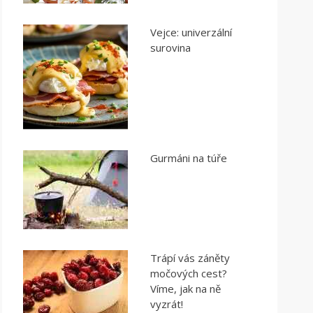
Vejce: univerzální
surovina
Gurmáni na túře
Trápí vás záněty
močových cest?
Víme, jak na ně
vyzrát!