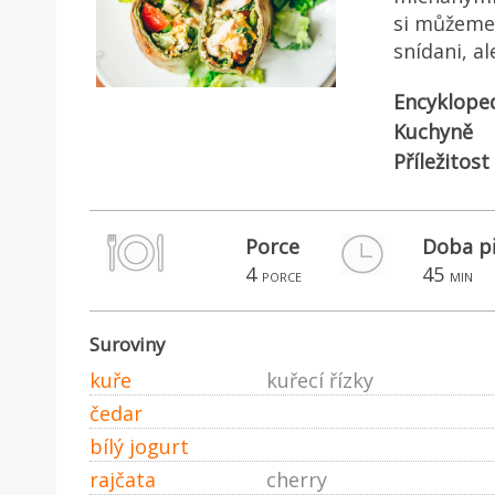
si můžeme 
snídani, al
Encyklope
Kuchyně
Příležitost
Porce
Doba p
4
45
porce
min
Suroviny
kuře
kuřecí řízky
čedar
bílý jogurt
rajčata
cherry