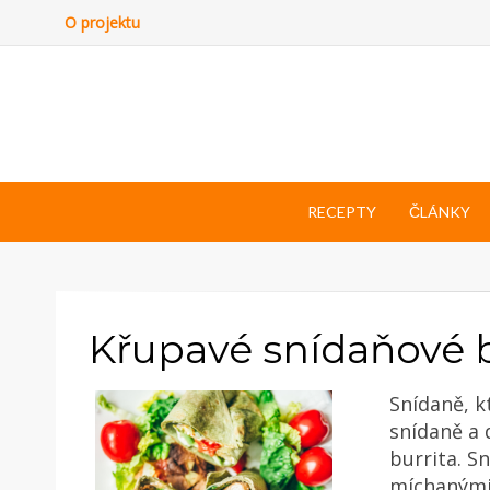
O projektu
RECEPTY
ČLÁNKY
Křupavé snídaňové 
Snídaně, k
snídaně a 
burrita. S
míchanými 