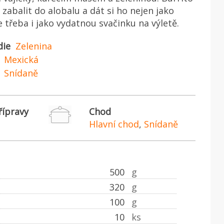
zabalit do alobalu a dát si ho nejen jako
e třeba i jako vydatnou svačinku na výletě.
die
Zelenina
Mexická
Snídaně
řípravy
Chod
Hlavní chod
,
Snídaně
500
g
320
g
100
g
10
ks