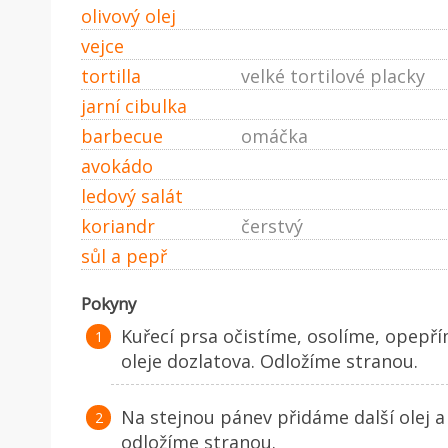
olivový olej
vejce
tortilla
velké tortilové placky
jarní cibulka
barbecue
omáčka
avokádo
ledový salát
koriandr
čerstvý
sůl a pepř
Pokyny
Kuřecí prsa očistíme, osolíme, opepří
oleje dozlatova. Odložíme stranou.
Na stejnou pánev přidáme další olej 
odložíme stranou.