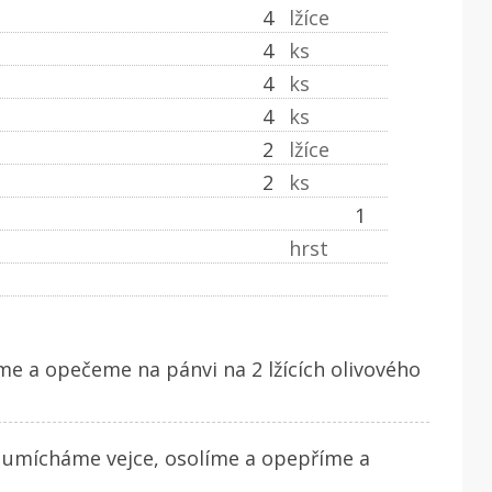
4
lžíce
4
ks
4
ks
4
ks
2
lžíce
2
ks
1
hrst
me a opečeme na pánvi na 2 lžících olivového
a umícháme vejce, osolíme a opepříme a