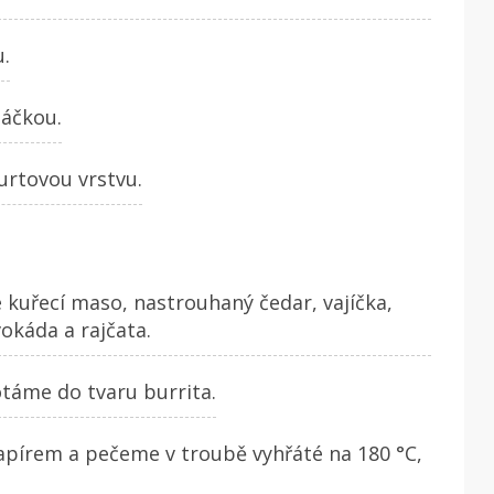
.
máčkou.
urtovou vrstvu.
é kuřecí maso, nastrouhaný čedar, vajíčka,
okáda a rajčata.
áme do tvaru burrita.
apírem a pečeme v troubě vyhřáté na 180 °C,