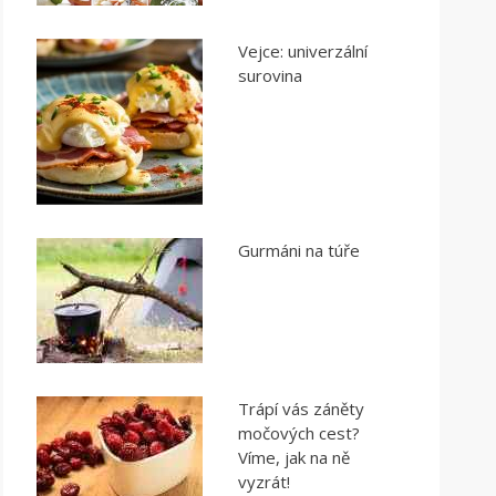
Vejce: univerzální
surovina
Gurmáni na túře
Trápí vás záněty
močových cest?
Víme, jak na ně
vyzrát!