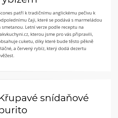
Scones patří k tradičnímu anglickému pečivu k
odpolednímu čaji, které se podává s marmeládou
a smetanou. Letní verze podle receptu na
Jakvkuchyni.cz, kterou jsme pro vás připravili,
obsahuje cuketu, díky které bude těsto pěkně
vláčné, a červený rybíz, který dodá dezertu
svěžest.
Křupavé snídaňové
burito