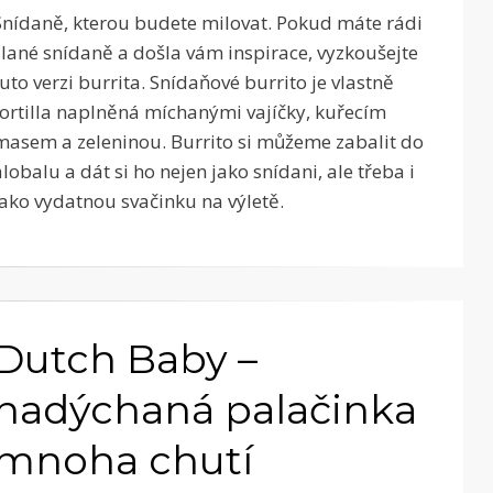
Snídaně, kterou budete milovat. Pokud máte rádi
slané snídaně a došla vám inspirace, vyzkoušejte
tuto verzi burrita. Snídaňové burrito je vlastně
tortilla naplněná míchanými vajíčky, kuřecím
masem a zeleninou. Burrito si můžeme zabalit do
alobalu a dát si ho nejen jako snídani, ale třeba i
jako vydatnou svačinku na výletě.
Dutch Baby –
nadýchaná palačinka
mnoha chutí