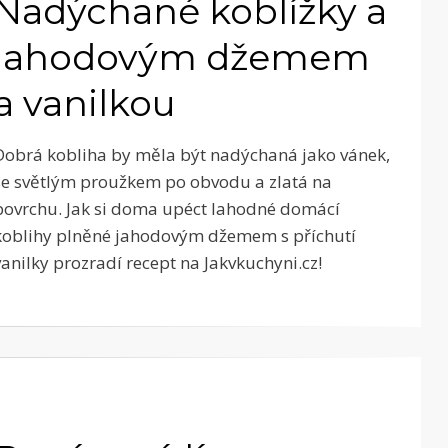
Nadýchané koblížky a
jahodovým džemem
a vanilkou
Dobrá kobliha by měla být nadýchaná jako vánek,
se světlým proužkem po obvodu a zlatá na
povrchu. Jak si doma upéct lahodné domácí
koblihy plněné jahodovým džemem s příchutí
vanilky prozradí recept na Jakvkuchyni.cz!