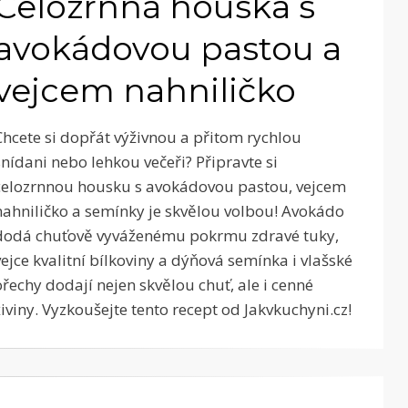
Celozrnná houska s
avokádovou pastou a
vejcem nahniličko
Chcete si dopřát výživnou a přitom rychlou
snídani nebo lehkou večeři? Připravte si
celozrnnou housku s avokádovou pastou, vejcem
nahniličko a semínky je skvělou volbou! Avokádo
dodá chuťově vyváženému pokrmu zdravé tuky,
vejce kvalitní bílkoviny a dýňová semínka i vlašské
ořechy dodají nejen skvělou chuť, ale i cenné
živiny. Vyzkoušejte tento recept od Jakvkuchyni.cz!