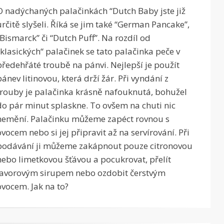
O nadýchaných palačinkách “Dutch Baby jste již
určitě slyšeli. Říká se jim také “German Pancake”,
“Bismarck” či “Dutch Puff”. Na rozdíl od
„klasických“ palačinek se tato palačinka peče v
předehřáté troubě na pánvi. Nejlepší je použít
pánev litinovou, která drží žár. Při vyndání z
trouby je palačinka krásně nafouknutá, bohužel
do pár minut splaskne. To ovšem na chuti nic
nemění. Palačinku můžeme zapéct rovnou s
ovocem nebo si jej připravit až na servírování. Při
podávání ji můžeme zakápnout pouze citronovou
nebo limetkovou šťávou a pocukrovat, přelít
javorovým sirupem nebo ozdobit čerstvým
ovocem. Jak na to?