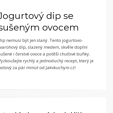
Jogurtový dip se
sušeným ovocem
Dip nemusí být jen slaný. Tento jogurtovo-
tvarohový dip, slazený medem, skvěle doplní
sušené i čerstvé ovoce a potěší chuťové buňky.
Vyzkoušejte rychlý a jednoduchý recept, který je
hotový za pár minut od Jakvkuchyni.cz!