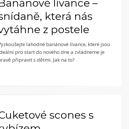
Banánové lívance –
snídaně, která nás
vytáhne z postele
Vyzkoušejte lahodné banánové lívance, které jsou
ideální pro start do nového dne a zvládneme je
hravě připravit s dětmi. Jak na to?
Cuketové scones s
rybízem