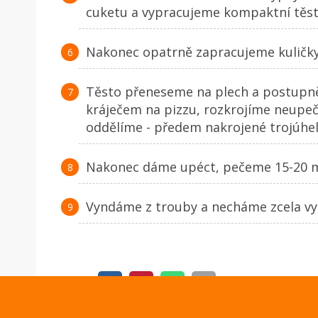
cuketu a vypracujeme kompaktní těsto 
Nakonec opatrně zapracujeme kuličky
Těsto přeneseme na plech a postupn
kráječem na pizzu, rozkrojíme neupeč
oddělíme - předem nakrojené trojúhel
Nakonec dáme upéct, pečeme 15-20 mi
Vyndáme z trouby a necháme zcela vy
SDÍLET: