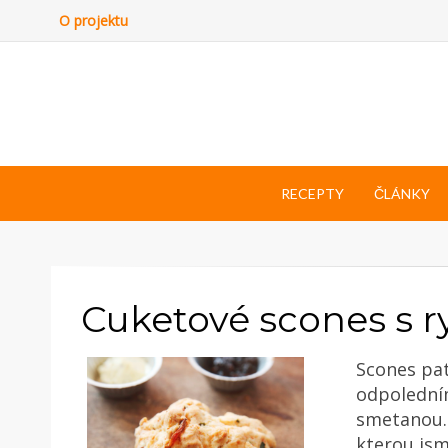
O projektu
RECEPTY
ČLÁNKY
Cuketové scones s 
Scones pat
odpoledním
smetanou. 
kterou jsm