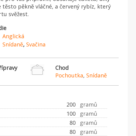
 těsto pěkně vláčné, a červený rybíz, který
tu svěžest.
die
Anglická
Snídaně
,
Svačina
řípravy
Chod
Pochoutka
,
Snídaně
200
gramů
100
gramů
80
gramů
80
gramů