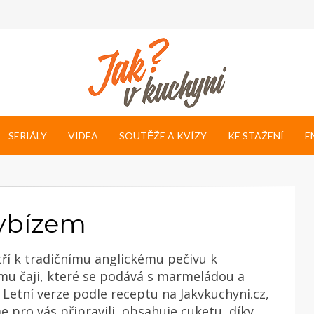
SERIÁLY
VIDEA
SOUTĚŽE A KVÍZY
KE STAŽENÍ
E
rybízem
ří k tradičnímu anglickému pečivu k
u čaji, které se podává s marmeládou a
Letní verze podle receptu na Jakvkuchyni.cz,
e pro vás připravili, obsahuje cuketu, díky