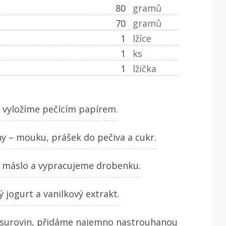
80
gramů
70
gramů
1
lžíce
1
ks
1
lžička
 vyložíme pečícím papírem.
y – mouku, prášek do pečiva a cukr.
 máslo a vypracujeme drobenku.
 jogurt a vanilkový extrakt.
surovin, přidáme najemno nastrouhanou