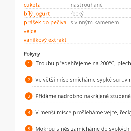
cuketa
nastrouhané
bílý jogurt
řecký
prášek do pečiva
s vinným kamenem
vejce
vanilkový extrakt
Pokyny
Troubu předehřejeme na 200°C, plech
Ve větší míse smícháme sypké surovin
Přidáme nadrobno nakrájené studené
V menší misce prošleháme vejce, řecký
Mokrou směs zamícháme do sypkých 