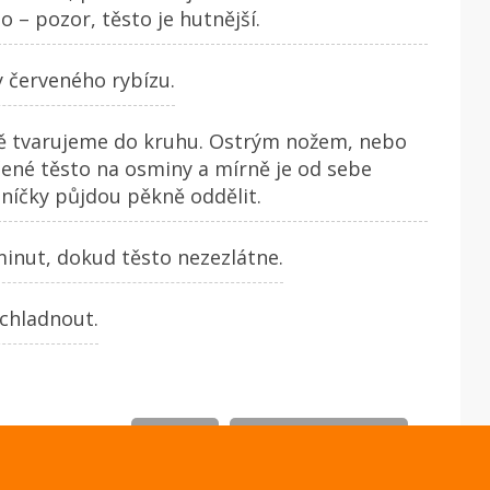
– pozor, těsto je hutnější.
 červeného rybízu.
ě tvarujeme do kruhu. Ostrým nožem, nebo
ené těsto na osminy a mírně je od sebe
níčky půjdou pěkně oddělit.
nut, dokud těsto nezezlátne.
chladnout.
TISK
NAPSAT KOMENTÁŘ