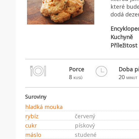
které bude
dodá dezer
Encyklope
Kuchyně
Příležitost
Porce
Doba p
8
20
kusů
minut
Suroviny
hladká mouka
rybíz
červený
cukr
pískový
máslo
studené