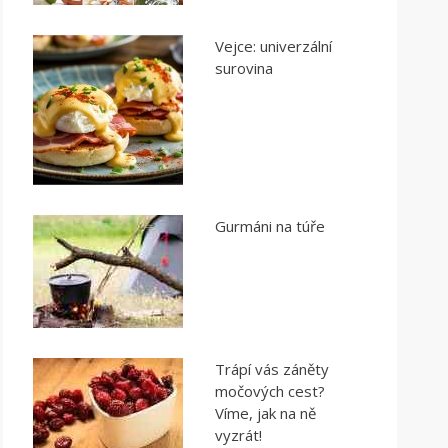
Vejce: univerzální
surovina
Gurmáni na túře
Trápí vás záněty
močových cest?
Víme, jak na ně
vyzrát!