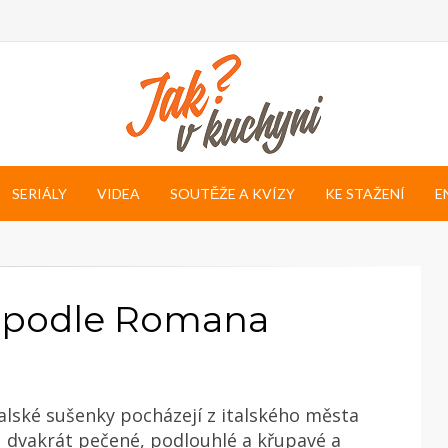
SERIÁLY
VIDEA
SOUTĚŽE A KVÍZY
KE STAŽENÍ
E
i podle Romana
talské sušenky pocházejí z italského města
u dvakrát pečené, podlouhlé a křupavé a