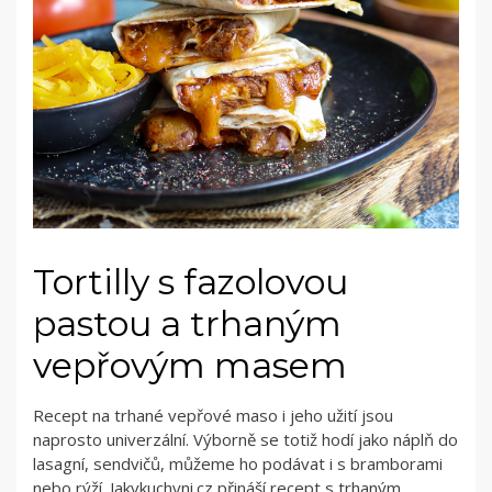
Tortilly s fazolovou
pastou a trhaným
vepřovým masem
Recept na trhané vepřové maso i jeho užití jsou
naprosto univerzální. Výborně se totiž hodí jako náplň do
lasagní, sendvičů, můžeme ho podávat i s bramborami
nebo rýží. Jakvkuchyni.cz přináší recept s trhaným