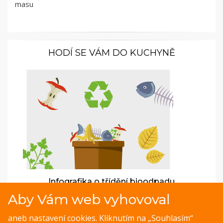
masu
HODÍ SE VÁM DO KUCHYNĚ
Infografika o třídění bioodpadu
Aby Vám web vyhovoval
Jak jste na tom s tříděním bioodpadu? Víte, co do něj
můžete vyhodit a co do něj naopak nepatří?
aneb nastavení cookies. Kliknutím na „Souhlasím“
Jakvkuchyni.cz přináší praktickou a přehlednou infografiku,