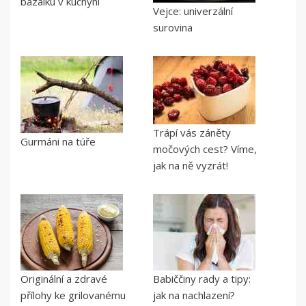
bazalku v kuchyni
Vejce: univerzální
surovina
Trápí vás záněty
Gurmáni na túře
močových cest? Víme,
jak na ně vyzrát!
Originální a zdravé
Babiččiny rady a tipy:
přílohy ke grilovanému
jak na nachlazení?