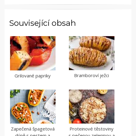
Související obsah
Bramboroví ježci
Grilované papriky
Zapečená špagetová
Proteinové těstoviny
dýně s pestem a
s pečenou zeleninou a