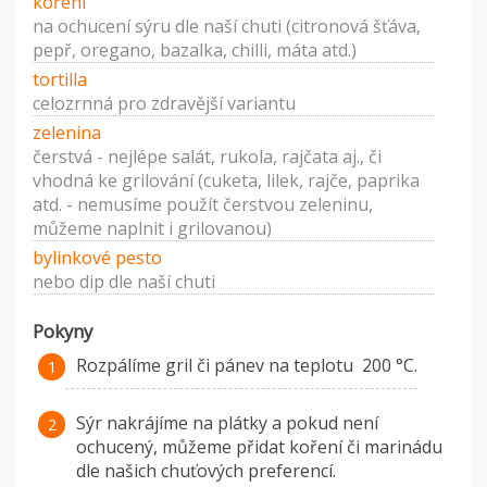
koření
na ochucení sýru dle naší chuti (citronová šťáva,
pepř, oregano, bazalka, chilli, máta atd.)
tortilla
celozrnná pro zdravější variantu
zelenina
čerstvá - nejlépe salát, rukola, rajčata aj., či
vhodná ke grilování (cuketa, lilek, rajče, paprika
atd. - nemusíme použít čerstvou zeleninu,
můžeme naplnit i grilovanou)
bylinkové pesto
nebo dip dle naší chuti
Pokyny
Rozpálíme gril či pánev na teplotu 200 °C.
Sýr nakrájíme na plátky a pokud není
ochucený, můžeme přidat koření či marinádu
dle našich chuťových preferencí.