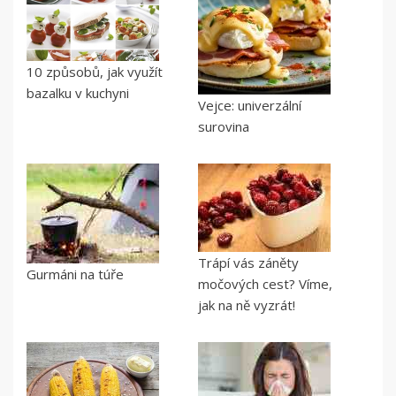
10 způsobů, jak využít
bazalku v kuchyni
Vejce: univerzální
surovina
Trápí vás záněty
Gurmáni na túře
močových cest? Víme,
jak na ně vyzrát!