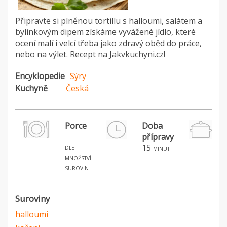
Připravte si plněnou tortillu s halloumi, salátem a
bylinkovým dipem získáme vyvážené jídlo, které
ocení malí i velcí třeba jako zdravý oběd do práce,
nebo na výlet. Recept na Jakvkuchyni.cz!
Encyklopedie
Sýry
Kuchyně
Česká
Porce
Doba
přípravy
dle
15
minut
množství
surovin
Suroviny
halloumi