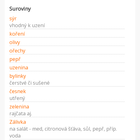
Suroviny
sýr
vhodný k uzení
koření
olivy
ořechy
pepř
uzenina
bylinky
čerstvé či sušené
česnek
utřený
zelenina
rajčata aj.
Zálivka
na salát - med, citronová šťáva, sůl, pepř, příp.
voda