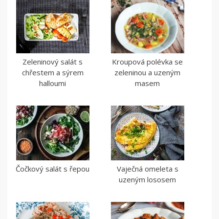
Zeleninový salát s
Kroupová polévka se
chřestem a sýrem
zeleninou a uzeným
halloumi
masem
Čočkový salát s řepou
Vaječná omeleta s
uzeným lososem