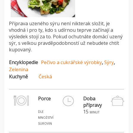
Příprava uzeného sýru není nikterak složit, je
vhodná i pro ty, kdo s udírnou teprve začínají a
výsledek stojí za to. Pokud ochutnáte domácí uzený
sýr, s velkou pravděpodobností už nebudete chtít
kupovaný.
Encyklopedie
Pečivo a cukrářské výrobky
,
Sýry
,
Zelenina
Kuchyně
Česká
Porce
Doba
přípravy
dle
15
minut
množství
surovin