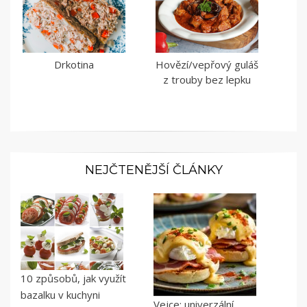
Drkotina
Hovězí/vepřový guláš
z trouby bez lepku
NEJČTENĚJŠÍ ČLÁNKY
10 způsobů, jak využít
bazalku v kuchyni
Vejce: univerzální