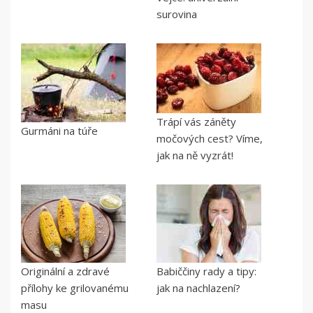
surovina
Trápí vás záněty
Gurmáni na túře
močových cest? Víme,
jak na ně vyzrát!
Originální a zdravé
Babiččiny rady a tipy:
přílohy ke grilovanému
jak na nachlazení?
masu