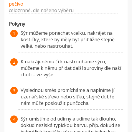
pečivo
celozrnné, dle našeho výběru
Pokyny
Sýr můžeme ponechat vcelku, nakrájet na
kostičky, které by měly být přibližně stejně
velké, nebo nastrouhat.
K nakrájenému či k nastrouháme sýru,
můžeme k němu přidat další suroviny dle naší
chuti – viz výše.
Výslednou směs promícháme a naplníme jí
uzenářské střevo nebo síťku, stejně dobře
nám může posloužit punčocha.
Sýr umístíme od udírny a udíme tak dlouho,
dokud nezíská typickou barvu, příp. dokud se
jednotlivé kostičky sýru nespojí v jeden kus.