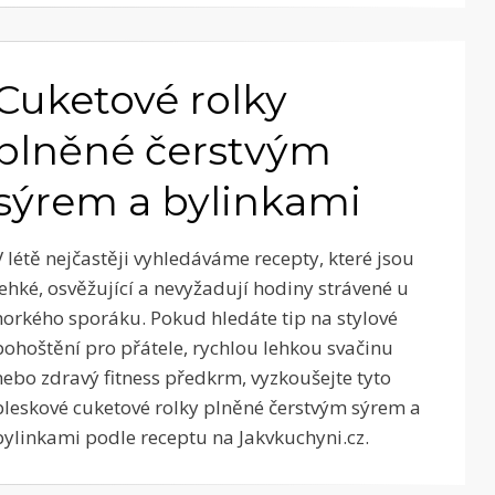
Cuketové rolky
plněné čerstvým
sýrem a bylinkami
V létě nejčastěji vyhledáváme recepty, které jsou
lehké, osvěžující a nevyžadují hodiny strávené u
horkého sporáku. Pokud hledáte tip na stylové
pohoštění pro přátele, rychlou lehkou svačinu
nebo zdravý fitness předkrm, vyzkoušejte tyto
bleskové cuketové rolky plněné čerstvým sýrem a
bylinkami podle receptu na Jakvkuchyni.cz.