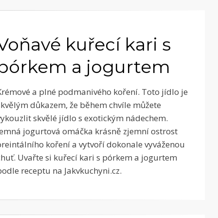
Voňavé kuřecí kari s
pórkem a jogurtem
Krémové a plné podmanivého koření. Toto jídlo je
skvělým důkazem, že během chvíle můžete
vykouzlit skvělé jídlo s exotickým nádechem.
Jemná jogurtová omáčka krásně zjemní ostrost
oreintálního koření a vytvoří dokonale vyváženou
chuť. Uvařte si kuřecí kari s pórkem a jogurtem
podle receptu na Jakvkuchyni.cz.