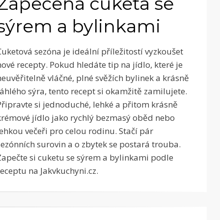
Zapečená cuketa se
sýrem a bylinkami
Cuketová sezóna je ideální příležitostí vyzkoušet
nové recepty. Pokud hledáte tip na jídlo, které je
neuvěřitelně vláčné, plné svěžích bylinek a krásně
táhlého sýra, tento recept si okamžitě zamilujete.
Připravte si jednoduché, lehké a přitom krásně
krémové jídlo jako rychlý bezmasý oběd nebo
lehkou večeři pro celou rodinu. Stačí pár
sezónních surovin a o zbytek se postará trouba.
Zapečte si cuketu se sýrem a bylinkami podle
receptu na Jakvkuchyni.cz.