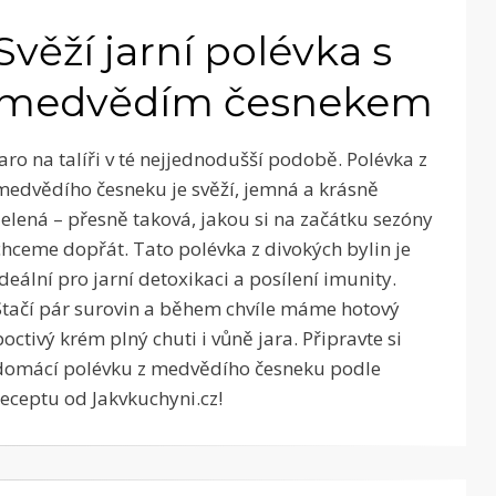
Svěží jarní polévka s
medvědím česnekem
Jaro na talíři v té nejjednodušší podobě. Polévka z
medvědího česneku je svěží, jemná a krásně
zelená – přesně taková, jakou si na začátku sezóny
chceme dopřát. Tato polévka z divokých bylin je
ideální pro jarní detoxikaci a posílení imunity.
Stačí pár surovin a během chvíle máme hotový
poctivý krém plný chuti i vůně jara. Připravte si
domácí polévku z medvědího česneku podle
receptu od Jakvkuchyni.cz!