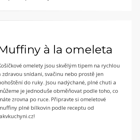
Muffiny à la omeleta
Košíčkové omelety jsou skvělým tipem na rychlou
a zdravou snídani, svačinu nebo prostě jen
pohoštění do ruky. Jsou nadýchané, plné chuti a
můžeme je jednoduše obměňovat podle toho, co
máte zrovna po ruce. Připravte si omeletové
muffiny plné bílkovin podle receptu od
Jakvkuchyni.cz!