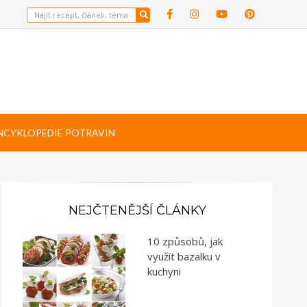
NCYKLOPEDIE POTRAVIN
NEJČTENĚJŠÍ ČLÁNKY
10 způsobů, jak
využít bazalku v
kuchyni