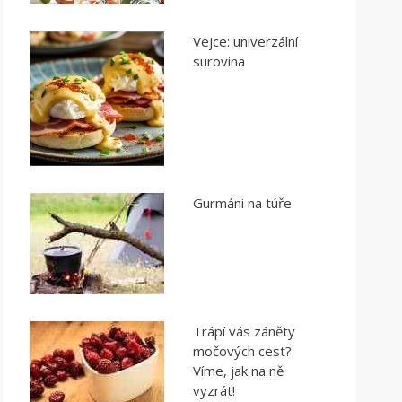
Vejce: univerzální
surovina
Gurmáni na túře
Trápí vás záněty
močových cest?
Víme, jak na ně
vyzrát!