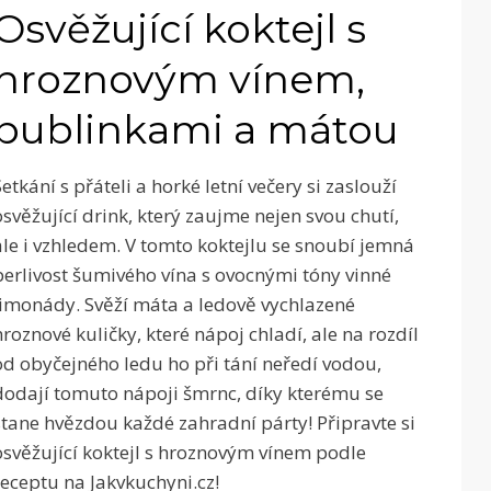
Osvěžující koktejl s
hroznovým vínem,
bublinkami a mátou
Setkání s přáteli a horké letní večery si zaslouží
osvěžující drink, který zaujme nejen svou chutí,
ale i vzhledem. V tomto koktejlu se snoubí jemná
perlivost šumivého vína s ovocnými tóny vinné
limonády. Svěží máta a ledově vychlazené
hroznové kuličky, které nápoj chladí, ale na rozdíl
od obyčejného ledu ho při tání neředí vodou,
dodají tomuto nápoji šmrnc, díky kterému se
stane hvězdou každé zahradní párty! Připravte si
osvěžující koktejl s hroznovým vínem podle
receptu na Jakvkuchyni.cz!