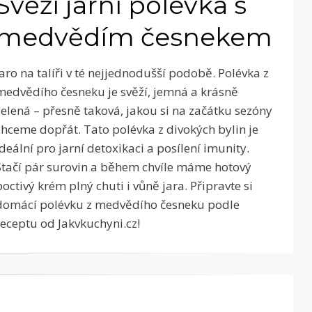
Svěží jarní polévka s
medvědím česnekem
Jaro na talíři v té nejjednodušší podobě. Polévka z
medvědího česneku je svěží, jemná a krásně
zelená – přesně taková, jakou si na začátku sezóny
chceme dopřát. Tato polévka z divokých bylin je
ideální pro jarní detoxikaci a posílení imunity.
Stačí pár surovin a během chvíle máme hotový
poctivý krém plný chuti i vůně jara. Připravte si
domácí polévku z medvědího česneku podle
receptu od Jakvkuchyni.cz!