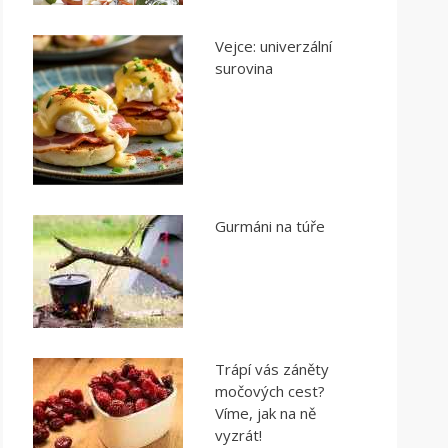
Vejce: univerzální
surovina
Gurmáni na túře
Trápí vás záněty
močových cest?
Víme, jak na ně
vyzrát!