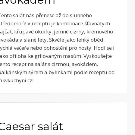
Tento salát nás přenese až do slunného
Středomoří! V receptu je kombinace šťavnatých
rajčat, křupavé okurky, jemné cizrny, krémového
avokáda a slané fety. Skvělé jako lehký oběd,
rychlá večeře nebo pohoštění pro hosty. Hodí se i
jako příloha ke grilovaným masům. Vyzkoušejte
tento recept na salát s cizrnou, avokádem,
balkánským sýrem a bylinkami podle receptu od
Jakvkuchyni.cz!
Caesar salát