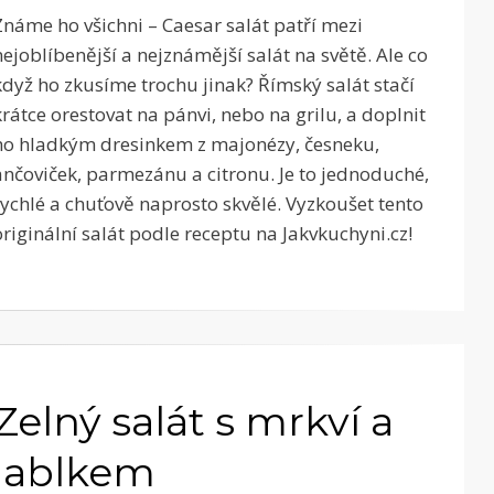
Známe ho všichni – Caesar salát patří mezi
nejoblíbenější a nejznámější salát na světě. Ale co
když ho zkusíme trochu jinak? Římský salát stačí
krátce orestovat na pánvi, nebo na grilu, a doplnit
ho hladkým dresinkem z majonézy, česneku,
ančoviček, parmezánu a citronu. Je to jednoduché,
rychlé a chuťově naprosto skvělé. Vyzkoušet tento
originální salát podle receptu na Jakvkuchyni.cz!
Zelný salát s mrkví a
jablkem