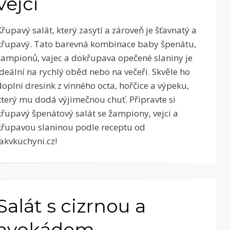
vejci
Křupavý salát, který zasytí a zároveň je šťavnatý a
křupavý. Tato barevná kombinace baby špenátu,
žampionů, vajec a dokřupava opečené slaniny je
ideální na rychlý oběd nebo na večeři. Skvěle ho
doplní dresink z vinného octa, hořčice a výpeku,
který mu dodá výjimečnou chuť. Připravte si
křupavý špenátový salát se žampiony, vejci a
křupavou slaninou podle receptu od
Jakvkuchyni.cz!
Salát s cizrnou a
avokádem