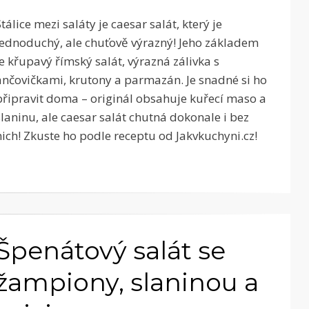
Stálice mezi saláty je caesar salát, který je
jednoduchý, ale chuťově výrazný! Jeho základem
je křupavý římský salát, výrazná zálivka s
ančovičkami, krutony a parmazán. Je snadné si ho
připravit doma – originál obsahuje kuřecí maso a
slaninu, ale caesar salát chutná dokonale i bez
nich! Zkuste ho podle receptu od Jakvkuchyni.cz!
Špenátový salát se
žampiony, slaninou a