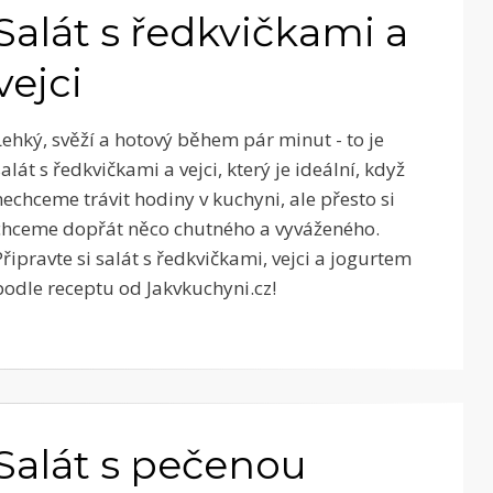
Salát s ředkvičkami a
vejci
Lehký, svěží a hotový během pár minut - to je
salát s ředkvičkami a vejci, který je ideální, když
nechceme trávit hodiny v kuchyni, ale přesto si
chceme dopřát něco chutného a vyváženého.
Připravte si salát s ředkvičkami, vejci a jogurtem
podle receptu od Jakvkuchyni.cz!
Salát s pečenou