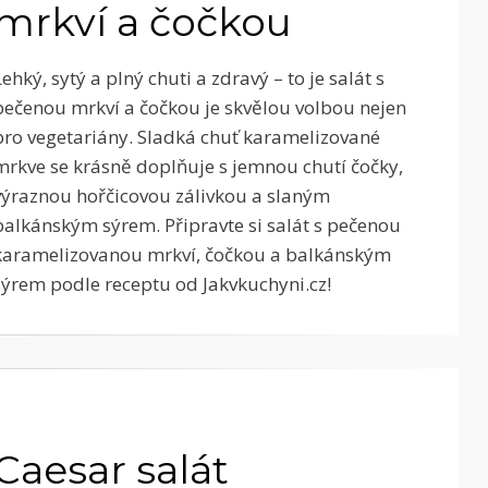
mrkví a čočkou
Lehký, sytý a plný chuti a zdravý – to je salát s
pečenou mrkví a čočkou je skvělou volbou nejen
pro vegetariány. Sladká chuť karamelizované
mrkve se krásně doplňuje s jemnou chutí čočky,
výraznou hořčicovou zálivkou a slaným
balkánským sýrem. Připravte si salát s pečenou
karamelizovanou mrkví, čočkou a balkánským
sýrem podle receptu od Jakvkuchyni.cz!
Caesar salát