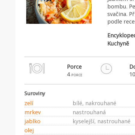
bombu. Per
svačina. Př
podle rece
Encyklope
Kuchyně
Porce
Do
4
1
porce
Suroviny
zelí
bílé, nakrouhané
mrkev
nastrouhaná
jablko
kyselejší, nastrouhané
olej