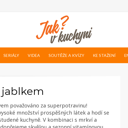
SERIÁLY
VIDEA
SOUTĚŽE A KVÍZY
KE STAŽENÍ
E
a jablkem
ávem považováno za superpotravinu!
ysoké množství prospěšných látek a hodí se
 studené kuchyně. V kombinaci s mrkví a
 dopřejeme skvělou a sezonní vitamínovou