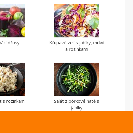
mácí džusy
Křupavé zelí s jablky, mrkví
a rozinkami
t s rozinkami
Salát z pórkové natě s
jablky