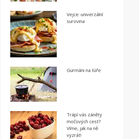
Vejce: univerzální
surovina
Gurmáni na túře
Trápí vás záněty
močových cest?
Víme, jak na ně
vyzrát!