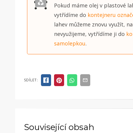
Pokud máme olej v plastové la
vytřídíme do
kontejneru ozna
lahev můžeme znovu využít, např
nevyužijeme, vytřídíme ji do
ko
samolepkou
.
SDÍLET:
Související obsah