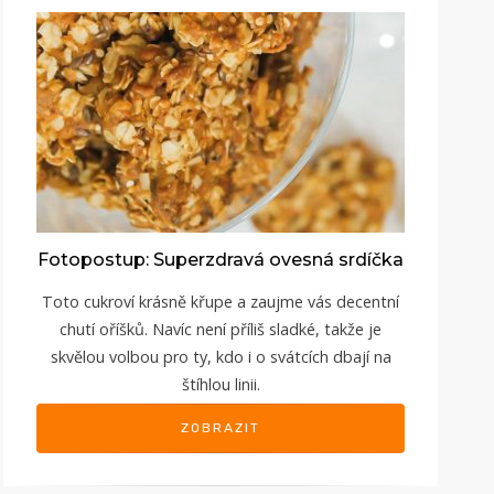
Fotopostup: Superzdravá ovesná srdíčka
Toto cukroví krásně křupe a zaujme vás decentní
chutí oříšků. Navíc není příliš sladké, takže je
skvělou volbou pro ty, kdo i o svátcích dbají na
štíhlou linii.
ZOBRAZIT