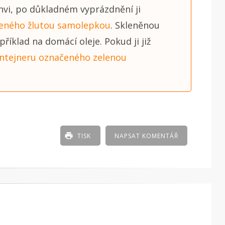
hvi, po důkladném vyprázdnění ji
čeného žlutou samolepkou
. Skleněnou
íklad na domácí oleje. Pokud ji již
ntejneru označeného zelenou
TISK
NAPSAT KOMENTÁŘ