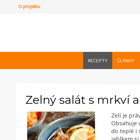
O projektu
RECEPTY
ČLÁNKY
Zelný salát s mrkví 
Zelí je pr
Obsahuje v
do teplé i
jablkem si