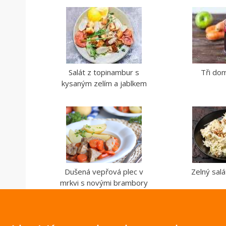
Salát z topinambur s
Tři do
kysaným zelím a jablkem
Dušená vepřová plec v
Zelný salá
mrkvi s novými brambory