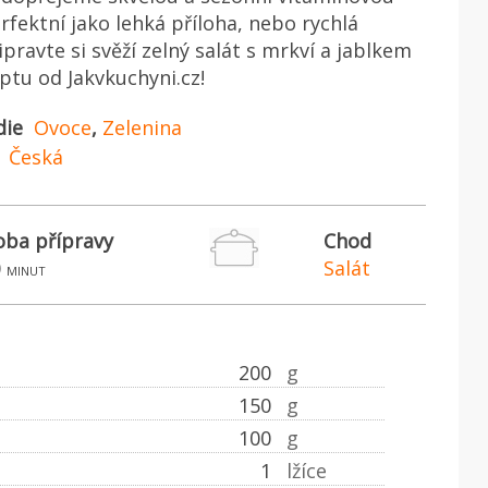
fektní jako lehká příloha, nebo rychlá
ipravte si svěží zelný salát s mrkví a jablkem
ptu od Jakvkuchyni.cz!
die
Ovoce
,
Zelenina
Česká
ba přípravy
Chod
0
Salát
minut
200
g
150
g
100
g
1
lžíce