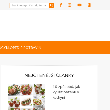
NCYKLOPEDIE POTRAVIN
NEJČTENĚJŠÍ ČLÁNKY
10 způsobů, jak
využít bazalku v
kuchyni