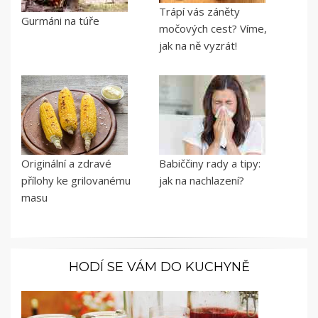
Trápí vás záněty
Gurmáni na túře
močových cest? Víme,
jak na ně vyzrát!
Originální a zdravé
Babiččiny rady a tipy:
přílohy ke grilovanému
jak na nachlazení?
masu
HODÍ SE VÁM DO KUCHYNĚ