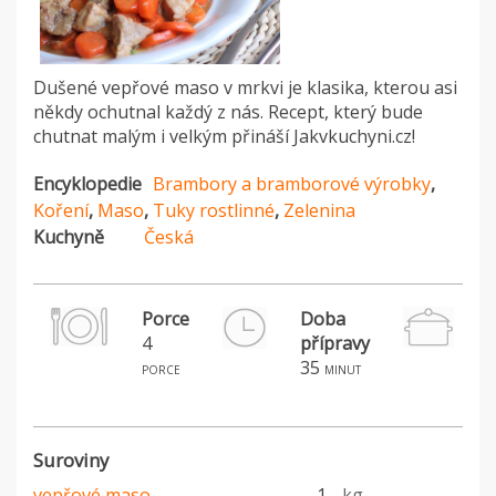
Dušené vepřové maso v mrkvi je klasika, kterou asi
někdy ochutnal každý z nás. Recept, který bude
chutnat malým i velkým přináší Jakvkuchyni.cz!
Encyklopedie
Brambory a bramborové výrobky
,
Koření
,
Maso
,
Tuky rostlinné
,
Zelenina
Kuchyně
Česká
Porce
Doba
4
přípravy
H
35
porce
minut
Suroviny
vepřové maso
1
kg