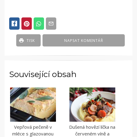
TISK
NAPSAT KOMENTÁŘ
Související obsah
Vepřová pečeně v
Dušená hovězí líčka na
mléce s glazovanou
červeném víně a