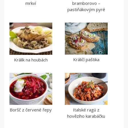
mrkví
bramborovo –
pastiňákovým pyré
Králičí paštika
Králík na houbách
Boršč z červené řepy
Italské ragú z
hovězího karabáčku