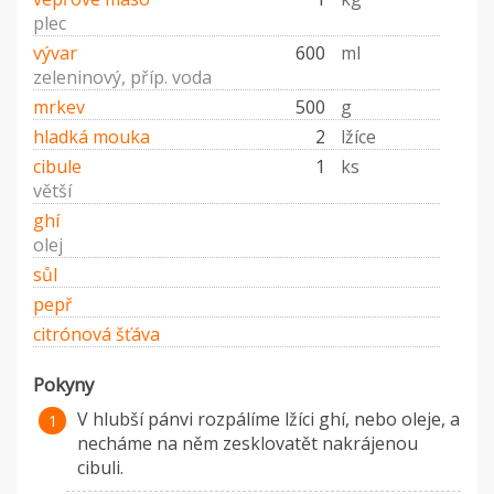
plec
vývar
600
ml
zeleninový, příp. voda
mrkev
500
g
hladká mouka
2
lžíce
cibule
1
ks
větší
ghí
olej
sůl
pepř
citrónová šťáva
Pokyny
V hlubší pánvi rozpálíme lžíci ghí, nebo oleje, a
necháme na něm zesklovatět nakrájenou
cibuli.