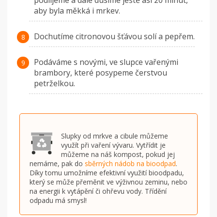
podlijeme a dále dusíme ještě asi 20 minut,
aby byla měkká i mrkev.
Dochutíme citronovou šťávou solí a pepřem.
Podáváme s novými, ve slupce vařenými
brambory, které posypeme čerstvou
petrželkou.
Slupky od mrkve a cibule můžeme
využít při vaření vývaru. Vytřídit je
můžeme na náš kompost, pokud jej
nemáme, pak do
sběrných nádob na bioodpad
.
Díky tomu umožníme efektivní využití bioodpadu,
který se může přeměnit ve výživnou zeminu, nebo
na energii k vytápění či ohřevu vody. Třídění
odpadu má smysl!