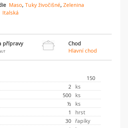
die
Maso
,
Tuky živočišné
,
Zelenina
Italská
 přípravy
Chod
Hlavní chod
nut
150
2
ks
500
ks
½
ks
1
hrst
30
řapíky