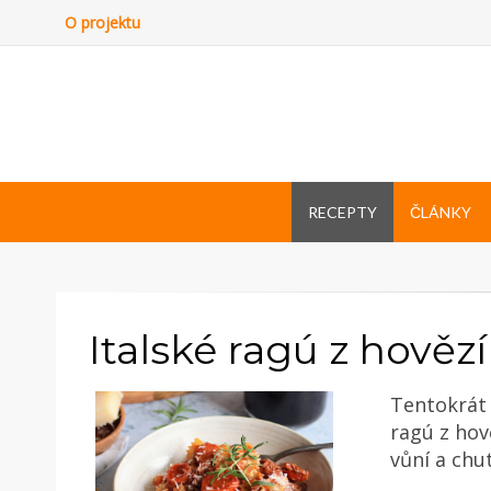
O projektu
RECEPTY
ČLÁNKY
Italské ragú z hově
Tentokrát 
ragú z hov
vůní a chut