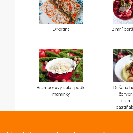
Drkotina
Zimní bor
ř
Bramborový salát podle
Dušená ho
maminky
červen
bram
pastiňá