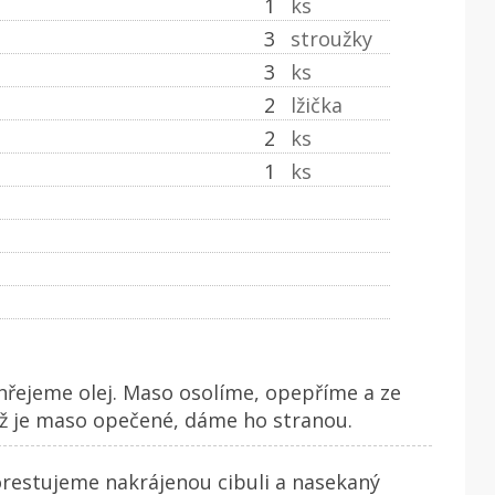
1
ks
3
stroužky
3
ks
2
lžička
2
ks
1
ks
hřejeme olej. Maso osolíme, opepříme a ze
ž je maso opečené, dáme ho stranou.
orestujeme nakrájenou cibuli a nasekaný