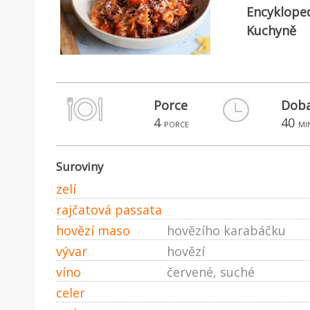
Encyklope
Kuchyně
Porce
Doba
4
40
porce
mi
Suroviny
zelí
rajčatová passata
hovězí maso
hovězího karabáčku
vývar
hovězí
víno
červené, suché
celer