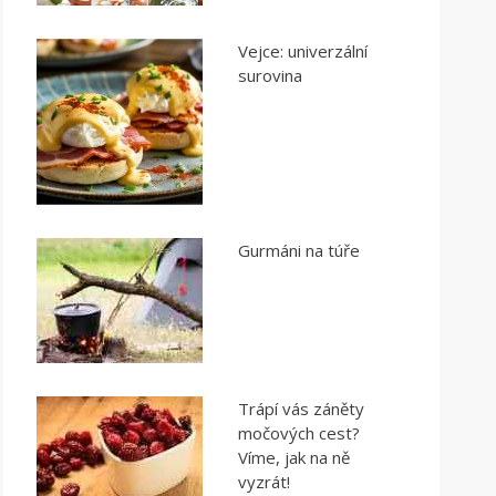
Vejce: univerzální
surovina
Gurmáni na túře
Trápí vás záněty
močových cest?
Víme, jak na ně
vyzrát!