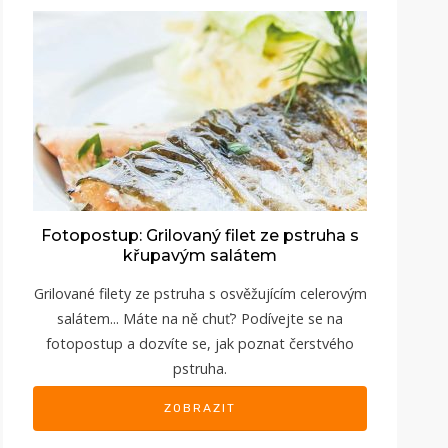
Fotopostup: Grilovaný filet ze pstruha s
křupavým salátem
Grilované filety ze pstruha s osvěžujícím celerovým
salátem... Máte na ně chuť? Podívejte se na
fotopostup a dozvíte se, jak poznat čerstvého
pstruha.
ZOBRAZIT