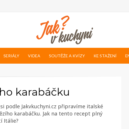
SERIÁLY
VIDEA
SOUTĚŽE A KVÍZY
KE STAŽENÍ
E
zího karabáčku
si podle Jakvkuchyni.cz připravíme italské
ězího karabáčku. Jak na tento recept plný
í Itálie?