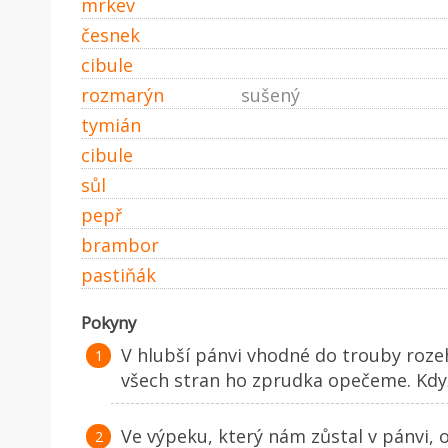
mrkev
česnek
cibule
rozmarýn
sušený
tymián
cibule
sůl
pepř
brambor
pastiňák
Pokyny
V hlubší pánvi vhodné do trouby roze
všech stran ho zprudka opečeme. Kdy
Ve výpeku, který nám zůstal v pánvi, 