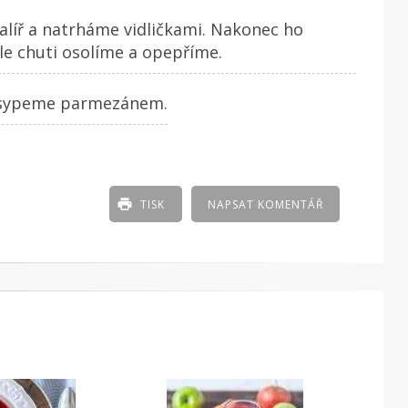
líř a natrháme vidličkami. Nakonec ho
le chuti osolíme a opepříme.
osypeme parmezánem.
TISK
NAPSAT KOMENTÁŘ