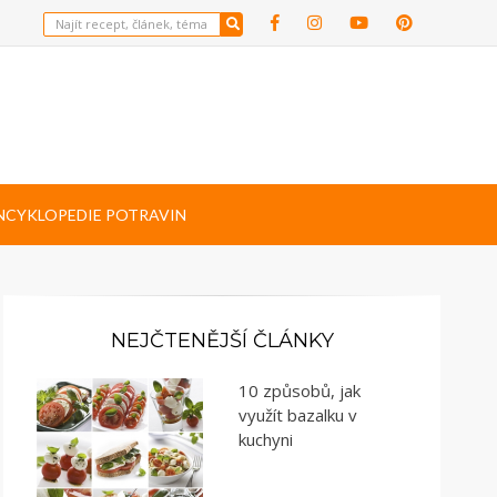
NCYKLOPEDIE POTRAVIN
NEJČTENĚJŠÍ ČLÁNKY
10 způsobů, jak
využít bazalku v
kuchyni