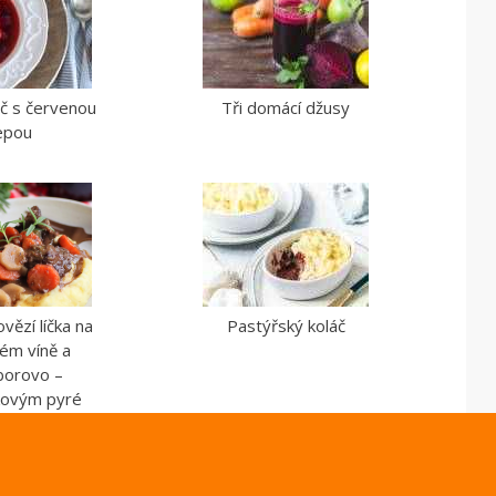
šč s červenou
Tři domácí džusy
epou
vězí líčka na
Pastýřský koláč
ém víně a
borovo –
kovým pyré