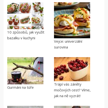
10 způsobů, jak využít
bazalku v kuchyni
Vejce: univerzální
surovina
Trápí vás záněty
Gurmáni na túře
močových cest? Víme,
jak na ně vyzrát!