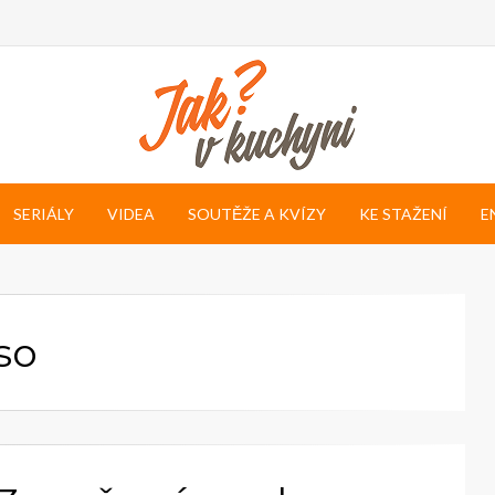
SERIÁLY
VIDEA
SOUTĚŽE A KVÍZY
KE STAŽENÍ
E
so