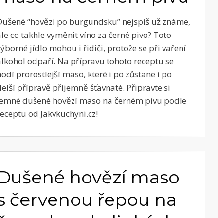
Dušené “hovězí po burgundsku” nejspíš už známe,
ale co takhle vyměnit víno za černé pivo? Toto
výborné jídlo mohou i řidiči, protože se při vaření
alkohol odpaří. Na přípravu tohoto receptu se
hodí prorostlejší maso, které i po zůstane i po
delší přípravě příjemně šťavnaté. Připravte si
jemné dušené hovězí maso na černém pivu podle
receptu od Jakvkuchyni.cz!
Dušené hovězí maso
s červenou řepou na