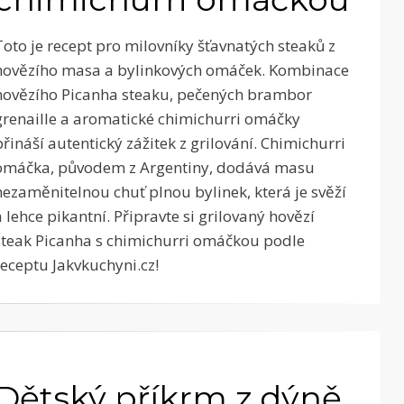
Toto je recept pro milovníky šťavnatých steaků z
hovězího masa a bylinkových omáček. Kombinace
hovězího Picanha steaku, pečených brambor
grenaille a aromatické chimichurri omáčky
přináší autentický zážitek z grilování. Chimichurri
omáčka, původem z Argentiny, dodává masu
nezaměnitelnou chuť plnou bylinek, která je svěží
a lehce pikantní. Připravte si grilovaný hovězí
steak Picanha s chimichurri omáčkou podle
receptu Jakvkuchyni.cz!
Dětský příkrm z dýně,