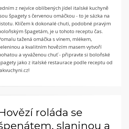
Jedním z nejvíce oblíbených jídel italské kuchyně
jsou špagety s červenou omáčkou - to je sázka na
jistotu. Klíčem k dokonalé chuti, podobné pravým
boloňským špagetám, je u tohoto receptu čas.
Pomalu tažená omáčka s vínem, mlékem,
zeleninou a kvalitním hovězím masem vytvoří
bohatou a vyváženou chuť - připravte si boloňské
špagety jako z italské restaurace podle receptu od
Jakvuchyni.cz!
Hovězí roláda se
špenátem, slaninou a