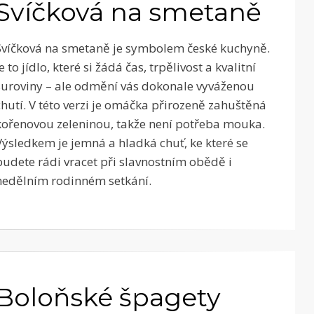
Svíčková na smetaně
Svíčková na smetaně je symbolem české kuchyně.
Je to jídlo, které si žádá čas, trpělivost a kvalitní
suroviny – ale odmění vás dokonale vyváženou
chutí. V této verzi je omáčka přirozeně zahuštěná
kořenovou zeleninou, takže není potřeba mouka.
Výsledkem je jemná a hladká chuť, ke které se
budete rádi vracet při slavnostním obědě i
nedělním rodinném setkání.
Boloňské špagety