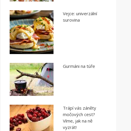
Vejce: univerzální
surovina
Gurmáni na túře
Trápí vás záněty
močových cest?
Víme, jak na ně
vyzrát!