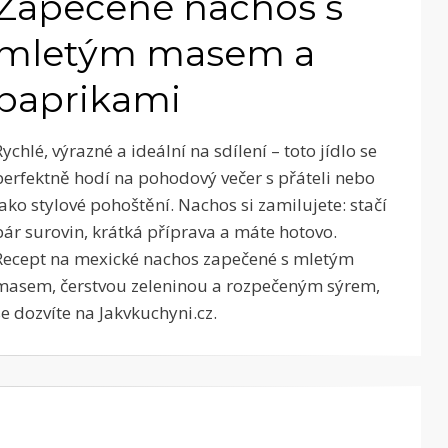
Zapečené nachos s
mletým masem a
paprikami
Rychlé, výrazné a ideální na sdílení – toto jídlo se
perfektně hodí na pohodový večer s přáteli nebo
jako stylové pohoštění. Nachos si zamilujete: stačí
pár surovin, krátká příprava a máte hotovo.
Recept na mexické nachos zapečené s mletým
masem, čerstvou zeleninou a rozpečeným sýrem,
se dozvíte na Jakvkuchyni.cz.