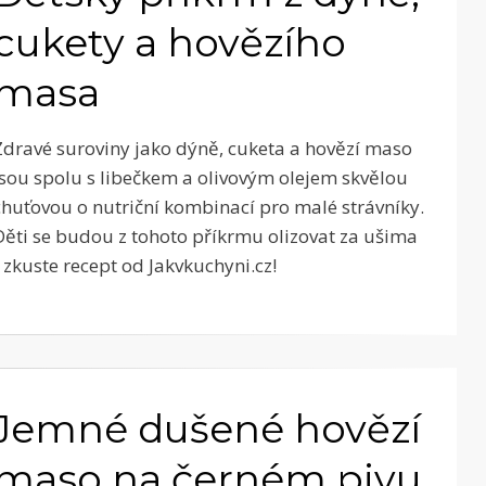
cukety a hovězího
masa
Zdravé suroviny jako dýně, cuketa a hovězí maso
jsou spolu s libečkem a olivovým olejem skvělou
chuťovou o nutriční kombinací pro malé strávníky.
Děti se budou z tohoto příkrmu olizovat za ušima
- zkuste recept od Jakvkuchyni.cz!
Jemné dušené hovězí
maso na černém pivu