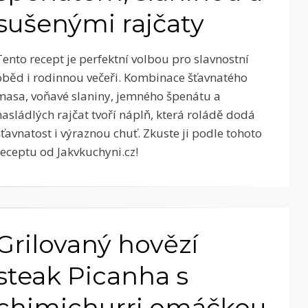
sušenými rajčaty
Tento recept je perfektní volbou pro slavnostní
oběd i rodinnou večeři. Kombinace šťavnatého
masa, voňavé slaniny, jemného špenátu a
nasládlých rajčat tvoří náplň, která roládě dodá
šťavnatost i výraznou chuť. Zkuste ji podle tohoto
receptu od Jakvkuchyni.cz!
Grilovaný hovězí
steak Picanha s
chimichurri omáčkou