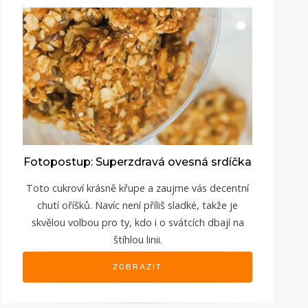
Fotopostup: Superzdravá ovesná srdíčka
Toto cukroví krásně křupe a zaujme vás decentní
chutí oříšků. Navíc není příliš sladké, takže je
skvělou volbou pro ty, kdo i o svátcích dbají na
štíhlou linii.
ZOBRAZIT