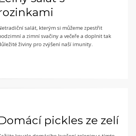
rozinkami
Netradiční salát, kterým si můžeme zpestřit
podzimní a zimní svačiny a večeře a doplnit tak
důležité živiny pro zvýšení naší imunity.
Domácí pickles ze zelí
Zažijte kouzlo domácího kvašení zeleniny s tímto