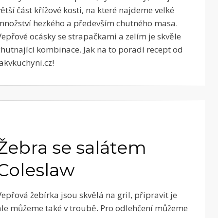
větší část křížové kosti, na které najdeme velké
množství hezkého a především chutného masa.
Vepřové ocásky se strapačkami a zelím je skvěle
chutnající kombinace. Jak na to poradí recept od
Jakvkuchyni.cz!
Žebra se salátem
Coleslaw
Vepřová žebírka jsou skvělá na gril, připravit je
ale můžeme také v troubě. Pro odlehčení můžeme