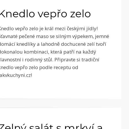
Knedlo vepřo zelo
Knedlo vepřo zelo je král mezi českými jídly!
Šťavnaté pečené maso se silným výpekem, jemné
domácí knedlíky a lahodně dochucené zelí tvoří
dokonalou kombinaci, která patří na každý
slavnostní i rodinný stůl. Připravte si tradiční
knedlo vepřo zelo podle receptu od
Jakvkuchyni.cz!
Zelný salát s mrkví a