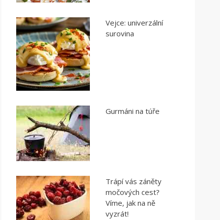
Vejce: univerzální
surovina
Gurmáni na túře
Trápí vás záněty
močových cest?
Víme, jak na ně
vyzrát!