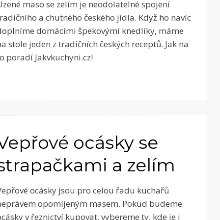
Uzené maso se zelím je neodolatelné spojení
tradičního a chutného českého jídla. Když ho navíc
doplníme domácími špekovými knedlíky, máme
na stole jeden z tradičních českých receptů. Jak na
to poradí Jakvkuchyni.cz!
Vepřové ocásky se
strapačkami a zelím
Vepřové ocásky jsou pro celou řadu kuchařů
neprávem opomíjeným masem. Pokud budeme
ocásky v řeznictví kupovat, vybereme ty, kde je i