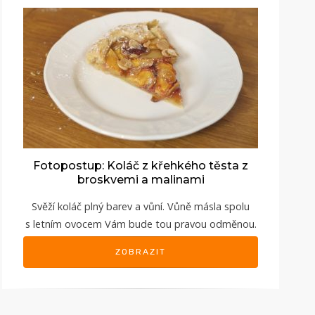
Fotopostup: Koláč z křehkého těsta z
broskvemi a malinami
Svěží koláč plný barev a vůní. Vůně másla spolu
s letním ovocem Vám bude tou pravou odměnou.
ZOBRAZIT