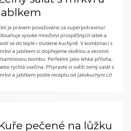
jablkem
Zelí je právem považováno za superpotravinu!
Obsahuje vysoké množství prospěšných látek a
hodí se do teplé i studené kuchyně. V kombinaci s
mrkví a jablkem si dopřejeme skvělou a sezonní
vitamínovou bombu. Perfektní jako lehká příloha,
nebo rychlá svačina. Připravte si svěží zelný salát s
mrkví a jablkem podle receptu od Jakvkuchyni.cz!
Kuře pečené na lůžku