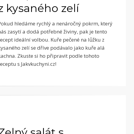
z kysaného zelí
Pokud hledáme rychlý a nenáročný pokrm, který
nás zasytí a dodá potřebné živiny, pak je tento
recept ideální volbou. Kuře pečené na lůžku z
kysaného zelí se dříve podávalo jako kuře alá
kachna. Zkuste si ho připravit podle tohoto
receptu s Jakvkuchyni.cz!
Zelný salát s