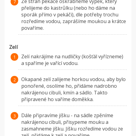
Ze stran pekáče oškrábneme výpek, který
přelijeme do kastrůlku (nebo ho dáme na
sporák přímo v pekáči), dle potřeby trochu
rozředíme vodou, zaprášíme moukou a krátce
povaříme.
Zelí
Zelí nakrájíme na nudličky (košťál vyřízneme)
a spaříme je vařící vodou.
Okapané zelí zalijeme horkou vodou, aby bylo
ponořené, osolíme ho, přidáme nadrobno
nakrájenou cibuli, kmín a sádlo. Takto
připravené ho vaříme doměkka.
Dále připravíme jíšku - na sádle zpěníme
nakrájenou cibuli, přisypeme mouku a
zasmahneme jíšku. Jíšku rozředíme vodou ze
zelí, přidáme k zelí a povaříme.