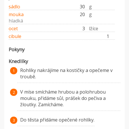
sádlo
30
g
mouka
20
g
hladká
ocet
3
lžíce
cibule
1
Pokyny
Knedlíky
Rohlíky nakrájíme na kostičky a opečeme v
troubě.
V míse smícháme hrubou a polohrubou
mouku, přidáme sůl, prášek do pečiva a
žloutky. Zamícháme.
Do těsta přidáme opečené rohlíky.