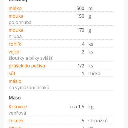
mléko
500
ml
mouka
150
g
polohrubá
mouka
170
g
hrubá
rohlík
4
ks
vejce
2
ks
žloutky a bílky zvlášť
prášek do pečiva
1/2
ks
sůl
1
lžička
máslo
na vymazání hrnků
Maso
Krkovice
cca 1,5
kg
vepřová
česnek
5
stroužků