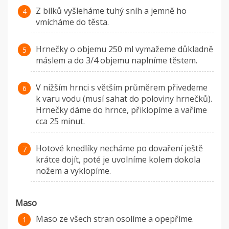
Z bílků vyšleháme tuhý sníh a jemně ho
vmícháme do těsta.
Hrnečky o objemu 250 ml vymažeme důkladně
máslem a do 3/4 objemu naplníme těstem.
V nižším hrnci s větším průměrem přivedeme
k varu vodu (musí sahat do poloviny hrnečků).
Hrnečky dáme do hrnce, přiklopíme a vaříme
cca 25 minut.
Hotové knedlíky necháme po dovaření ještě
krátce dojít, poté je uvolníme kolem dokola
nožem a vyklopíme.
Maso
Maso ze všech stran osolíme a opepříme.