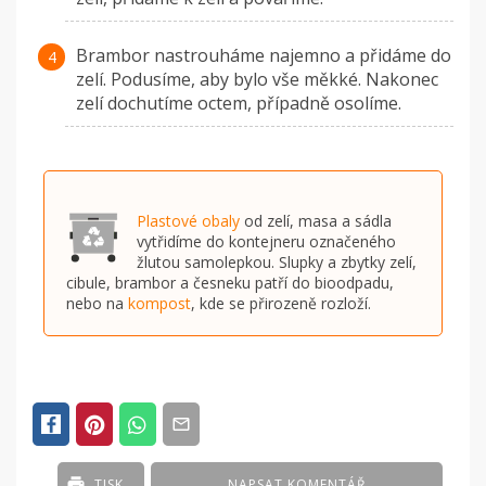
Brambor nastrouháme najemno a přidáme do
zelí. Podusíme, aby bylo vše měkké. Nakonec
zelí dochutíme octem, případně osolíme.
Plastové obaly
od zelí, masa a sádla
vytřidíme do kontejneru označeného
žlutou samolepkou. Slupky a zbytky zelí,
cibule, brambor a česneku patří do bioodpadu,
nebo na
kompost
, kde se přirozeně rozloží.
TISK
NAPSAT KOMENTÁŘ