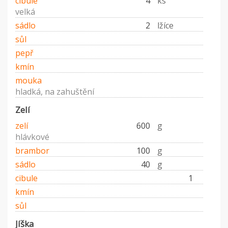
cibule
4
ks
velká
sádlo
2
lžíce
sůl
pepř
kmín
mouka
hladká, na zahuštění
Zelí
zelí
600
g
hlávkové
brambor
100
g
sádlo
40
g
cibule
1
kmín
sůl
Jíška