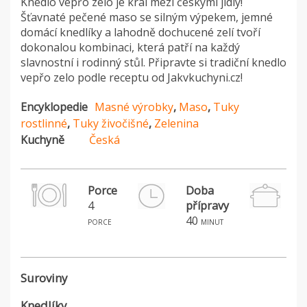
Knedlo vepřo zelo je král mezi českými jídly!
Šťavnaté pečené maso se silným výpekem, jemné
domácí knedlíky a lahodně dochucené zelí tvoří
dokonalou kombinaci, která patří na každý
slavnostní i rodinný stůl. Připravte si tradiční knedlo
vepřo zelo podle receptu od Jakvkuchyni.cz!
Encyklopedie
Masné výrobky
,
Maso
,
Tuky
rostlinné
,
Tuky živočišné
,
Zelenina
Kuchyně
Česká
Porce
Doba
4
přípravy
H
40
porce
minut
Suroviny
Knedlíky