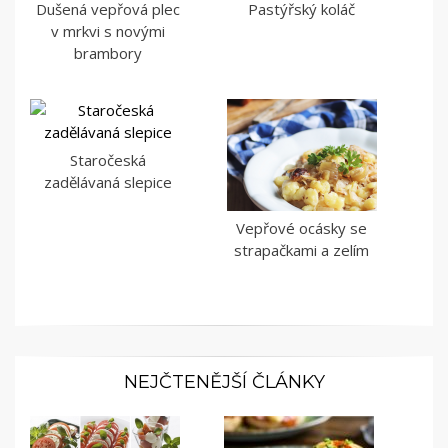
Dušená vepřová plec
Pastýřský koláč
v mrkvi s novými
brambory
Staročeská
zadělávaná slepice
Vepřové ocásky se
strapačkami a zelím
NEJČTENĚJŠÍ ČLÁNKY