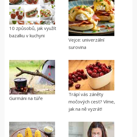
10 způsobů, jak využít
bazalku v kuchyni
Vejce: univerzální
surovina
Trápí vás záněty
Gurmáni na túře
močových cest? Víme,
jak na ně vyzrát!