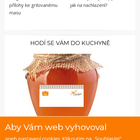
přílohy ke grilovanému
jak na nachlazení?
masu
HODÍ SE VÁM DO KUCHYNĚ
Samolepky pro kořenky: S oranžovým hrncem
Aby Vám web vyhovoval
na bílém pozadí bez názvů kořenek a zavařenin
aneb nastavení cookies. Kliknutím na „Souhlasím“