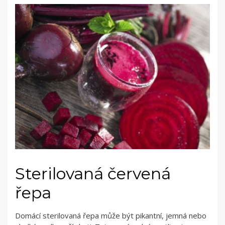
Sterilovaná červená
řepa
Domácí sterilovaná řepa může být pikantní, jemná nebo