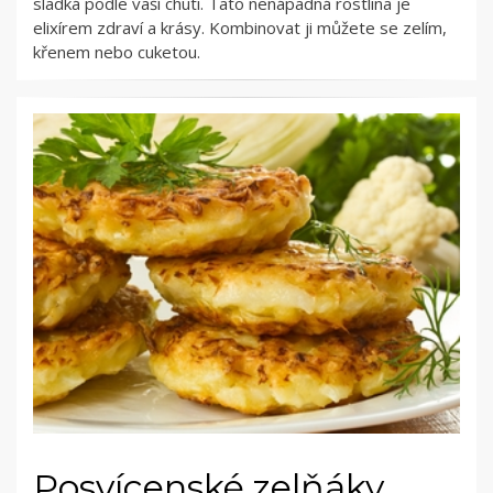
sladká podle vaší chuti. Tato nenápadná rostlina je
elixírem zdraví a krásy. Kombinovat ji můžete se zelím,
křenem nebo cuketou.
Posvícenské zelňáky