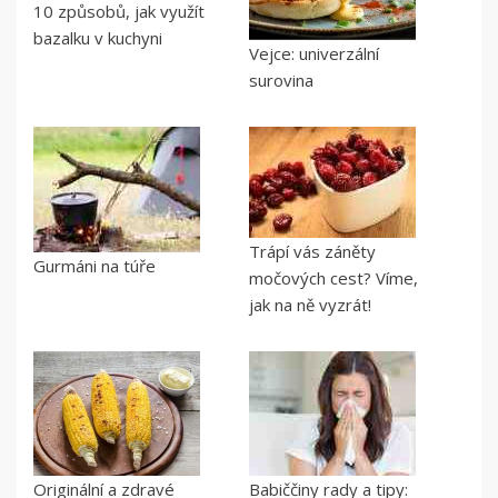
10 způsobů, jak využít
bazalku v kuchyni
Vejce: univerzální
surovina
Trápí vás záněty
Gurmáni na túře
močových cest? Víme,
jak na ně vyzrát!
Originální a zdravé
Babiččiny rady a tipy: