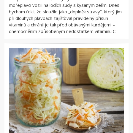
mořeplavci vozili na lodích sudy s kysaným zelím. Dnes
bychom řekli, že sloužilo jako „doplněk stravy“, který jim
při dlouhých plavbách zajišťoval pravidelný přísun
vitaminů a chránil je tak před obávanými kurdějemi –
onemocněním způsobeným nedostatkem vitaminu C.