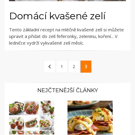
Domácí kvašené zelí
Tento základní recept na mléčně kvašené zelí si můžete
upravit a přidat do zelí feferonky, zeleninu, koření... V
ledničce vydrží vykvašené zelí měsíc.
Stránkování
PREVIOUS
PAGE
PAGE
PAGE
1
2
3
příspěvků
PAGE
NEJČTENĚJŠÍ ČLÁNKY