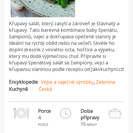
Křupavý salát, který zasytí a zároveň je šťavnatý a
křupavý. Tato barevná kombinace baby špenátu,
žampionů, vajec a dokřupava opečené slaniny je
ideální na rychlý oběd nebo na večeři. Skvěle ho
doplní dresink z vinného octa, hořčice a výpeku,
který mu dodá výjimečnou chuť. Připravte si
křupavý špenátový salát se žampiony, vejci a
křupavou slaninou podle receptu od Jakvkuchyni.cz!
Encyklopedie
Vejce a vaječné výrobky
,
Zelenina
Kuchyně
Česká
Porce
Doba
4
přípravy
S
15
porce
minut