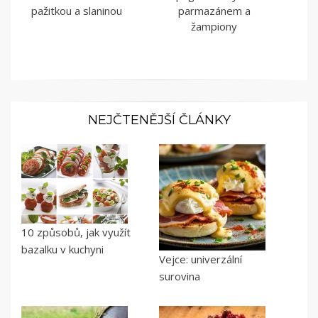
pažitkou a slaninou
parmazánem a
žampiony
NEJČTENĚJŠÍ ČLÁNKY
10 způsobů, jak využít
bazalku v kuchyni
Vejce: univerzální
surovina