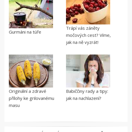
Trápí vás záněty
Gurmáni na túře
močových cest? Víme,
jak na ně vyzrát!
Originální a zdravé
Babiččiny rady a tipy:
přílohy ke grilovanému
jak na nachlazení?
masu