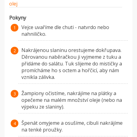
olej
Pokyny
Vejce uvaříme dle chuti - natvrdo nebo
nahniličko.
Nakrájenou slaninu orestujeme dokřupava.
Děrovanou naběračkou ji vyjmeme z tuku a
přidáme do salátu. Tuk slijeme do mističky a
promícháme ho s octem a hořčicí, aby nám
vznikla zálivka.
Žampiony očistíme, nakrájíme na plátky a
opečeme na malém množství oleje (nebo na
výpeku ze slaniny).
Špenát omyjeme a osušíme, cibuli nakrájíme
na tenké proužky.