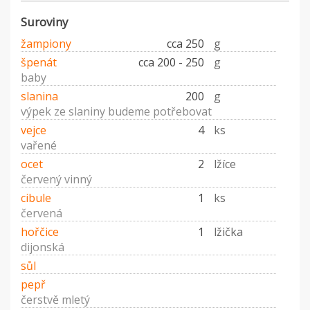
Suroviny
žampiony
cca 250
g
špenát
cca 200 - 250
g
baby
slanina
200
g
výpek ze slaniny budeme potřebovat
vejce
4
ks
vařené
ocet
2
lžíce
červený vinný
cibule
1
ks
červená
hořčice
1
lžička
dijonská
sůl
pepř
čerstvě mletý