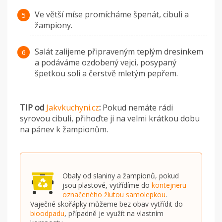
Ve větší míse promícháme špenát, cibuli a
žampiony.
Salát zalijeme připraveným teplým dresinkem
a podáváme ozdobený vejci, posypaný
špetkou soli a čerstvě mletým pepřem.
TIP od
Jakvkuchyni.cz
:
Pokud nemáte rádi
syrovou cibuli, přihoďte ji na velmi krátkou dobu
na pánev k žampionům.
Obaly od slaniny a žampionů, pokud
jsou plastové, vytřídíme do
kontejneru
označeného žlutou samolepkou
.
Vaječné skořápky můžeme bez obav vytřídit do
bioodpadu
, případně je využít na vlastním