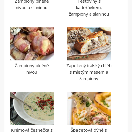
Žampiony plněné
Těstoviny s
nivou a slaninou
kadeřávkem,
žampiony a slaninou
Žampiony plněné
Zapečený italský chléb
nivou
s mletým masem a
žampiony
Krémová česnečka s
Špagetová dýně s