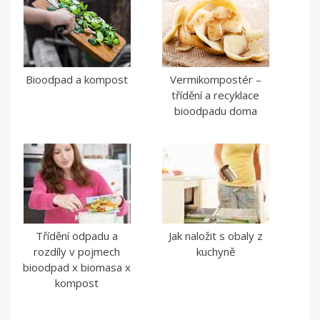
Bioodpad a kompost
Vermikompostér –
třídění a recyklace
bioodpadu doma
Třídění odpadu a
Jak naložit s obaly z
rozdíly v pojmech
kuchyně
bioodpad x biomasa x
kompost