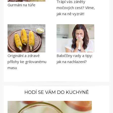
Trápí vás záněty
Gurmáni na túře
močových cest? Víme,
jak na ně vyzrát!
Originální a zdravé
Babiččiny rady a tipy:
přílohy ke grilovanému
jak na nachlazení?
masu
HODÍ SE VÁM DO KUCHYNĚ