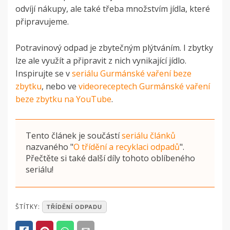
odvíjí nákupy, ale také třeba množstvím jídla, které
připravujeme.
Potravinový odpad je zbytečným plýtváním. I zbytky
lze ale využít a připravit z nich vynikající jídlo.
Inspirujte se v
seriálu Gurmánské vaření beze
zbytku
, nebo ve
videoreceptech Gurmánské vaření
beze zbytku na YouTube
.
Tento článek je součástí
seriálu článků
nazvaného
"
O třídění a recyklaci odpadů
"
.
Přečtěte si také další díly tohoto oblíbeného
seriálu!
POSTED
ŠTÍTKY:
TŘÍDĚNÍ ODPADU
IN
ČLÁNKY