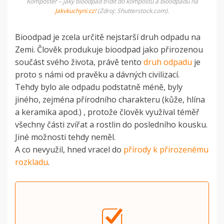
Kompostér – jaký bioodpad třídit do kompostu a bioodpadu na
Jakvkuchyni.cz!
(Zdroj: Shutterstock.com).
Bioodpad je zcela určitě nejstarší druh odpadu na
Zemi. Člověk produkuje bioodpad jako přirozenou
součást svého života, právě tento
druh odpadu
je
proto s námi od pravěku a dávných civilizací.
Tehdy bylo ale odpadu podstatně méně, byly
jiného, zejména přírodního charakteru (kůže, hlína
a keramika apod.) , protože člověk využíval téměř
všechny části zvířat a rostlin do posledního kousku.
Jiné možnosti tehdy neměl.
A co nevyužil, hned vracel do
přírody k přirozenému
rozkladu
.