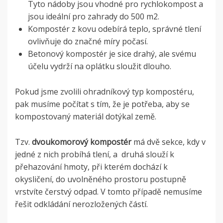
Tyto nádoby jsou vhodné pro rychlokompost a
jsou ideální pro zahrady do 500 m
2
.
Kompostér z kovu odebírá teplo, správné tlení
ovlivňuje do značné míry počasí.
Betonový kompostér je sice drahý, ale svému
účelu vydrží na oplátku sloužit dlouho.
Pokud jsme zvolili ohradníkový typ kompostéru,
pak musíme počítat s tím, že je potřeba, aby se
kompostovaný materiál dotýkal země.
Tzv.
dvoukomorový kompostér
má dvě sekce, kdy v
jedné z nich probíhá tlení, a druhá slouží k
přehazování hmoty, při kterém dochází k
okysličení, do uvolněného prostoru postupně
vrstvíte čerstvý odpad. V tomto případě nemusíme
řešit odkládání nerozložených částí.