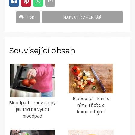
TISK
NAPSAT KOMENTÁŘ
Související obsah
Bioodpad – kam s
Bioodpad – rady a tipy
ním? Třiďte a
jak třídit a využít
kompostujte!
bioodpad