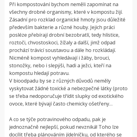
Při kompostování bychom neměli zapomínat na
všechny drobné organismy, které v kompostu žijí.
Zásadní pro rozklad organické hmoty jsou důležité
především bakterie a různé houby. Jejich práci
posléze přebírají drobní bezobratlí, tedy hlístice,
roztoči, chvostoskoci, žížaly a další, jimž odpad
prochází trávicí soustavou a dále ho rozkládají.
Nicméně kompost vyhledávají i žáby, brouci,
stonožky, nebo i slepýši, hadi a ježci, kteří na
kompostu hledají potravu.
V bioodpadu by se z různých důvodů neměly
vyskytovat žádné toxické a nebezpečné látky (proto
se třeba nedoporučuje třídit slupky od exotického
ovoce, které bývají často chemicky ošetřeny…
A co se týče potravinového odpadu, pak je
jednoznačně nejlepší, pokud nevzniká! Toho lze
docílit třeba plánováním jídelníčku, od kterého se