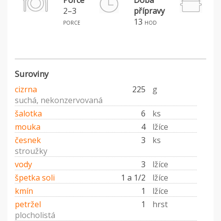
Porce
Doba
2–3
přípravy
H
13
porce
hod
Suroviny
cizrna
225
g
suchá, nekonzervovaná
šalotka
6
ks
mouka
4
lžíce
česnek
3
ks
stroužky
vody
3
lžíce
špetka soli
1 a 1/2
lžíce
kmín
1
lžíce
petržel
1
hrst
plocholistá