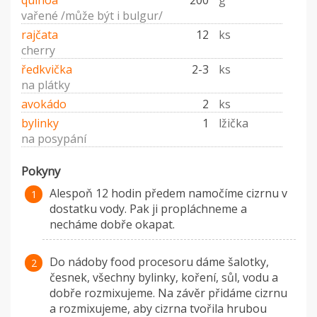
quinoa
200
g
vařené /může být i bulgur/
rajčata
12
ks
cherry
ředkvička
2-3
ks
na plátky
avokádo
2
ks
bylinky
1
lžička
na posypání
Pokyny
Alespoň 12 hodin předem namočíme cizrnu v
dostatku vody. Pak ji propláchneme a
necháme dobře okapat.
Do nádoby food procesoru dáme šalotky,
česnek, všechny bylinky, koření, sůl, vodu a
dobře rozmixujeme. Na závěr přidáme cizrnu
a rozmixujeme, aby cizrna tvořila hrubou