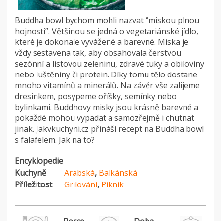
Buddha bowl bychom mohli nazvat “miskou plnou
hojnosti”. Většinou se jedná o vegetariánské jídlo,
které je dokonale vyvážené a barevné. Miska je
vždy sestavena tak, aby obsahovala čerstvou
sezónní a listovou zeleninu, zdravé tuky a obiloviny
nebo luštěniny či protein. Díky tomu tělo dostane
mnoho vitamínů a minerálů. Na závěr vše zalijeme
dresinkem, posypeme oříšky, semínky nebo
bylinkami. Buddhovy misky jsou krásně barevné a
pokaždé mohou vypadat a samozřejmě i chutnat
jinak. Jakvkuchyni.cz přináší recept na Buddha bowl
s falafelem. Jak na to?
Encyklopedie
Kuchyně
Arabská
,
Balkánská
Příležitost
Grilování
,
Piknik