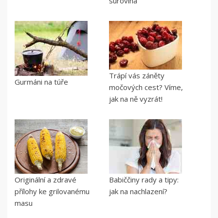
surovina
Trápí vás záněty
Gurmáni na túře
močových cest? Víme,
jak na ně vyzrát!
Originální a zdravé
Babiččiny rady a tipy:
přílohy ke grilovanému
jak na nachlazení?
masu