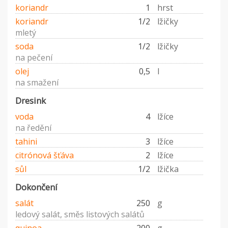
koriandr
1
hrst
koriandr
1/2
lžičky
mletý
soda
1/2
lžičky
na pečení
olej
0,5
l
na smažení
Dresink
voda
4
lžíce
na ředění
tahini
3
lžíce
citrónová šťáva
2
lžíce
sůl
1/2
lžička
Dokončení
salát
250
g
ledový salát, směs listových salátů