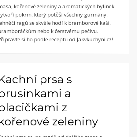
masa, kořenové zeleniny a aromatických bylinek
vytvoří pokrm, který potěší všechny gurmány.
Jehněčí ragú se skvěle hodí k bramborové kaši,
bramboráčkům nebo k čerstvému pečivu.
Připravte si ho podle receptu od Jakvkuchyni.cz!
Kachní prsa s
brusinkami a
placičkami z
kořenové zeleniny