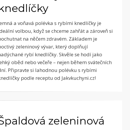
knedlíčky
Jemná a voňavá polévka s rybími knedlíčky je
ideální volbou, když se chceme zahřát a zároveň si
pochutnat na něčem zdravém. Základem je
poctivý zeleninový vývar, který doplňují
nadýchané rybí knedlíčky. Skvěle se hodí jako
lehký oběd nebo večeře – nejen během svátečních
dní. Připravte si lahodnou polévku s rybími
knedlíčky podle receptu od Jakvkuchyni.cz!
Špaldová zeleninová