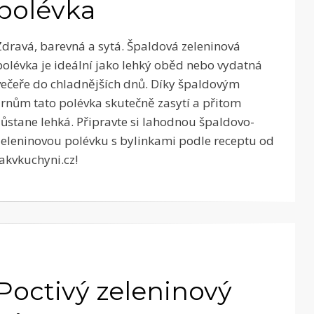
polévka
Zdravá, barevná a sytá. Špaldová zeleninová
polévka je ideální jako lehký oběd nebo vydatná
večeře do chladnějších dnů. Díky špaldovým
zrnům tato polévka skutečně zasytí a přitom
zůstane lehká. Připravte si lahodnou špaldovo-
zeleninovou polévku s bylinkami podle receptu od
Jakvkuchyni.cz!
Poctivý zeleninový