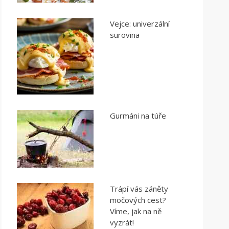
Vejce: univerzální
surovina
Gurmáni na túře
Trápí vás záněty
močových cest?
Víme, jak na ně
vyzrát!