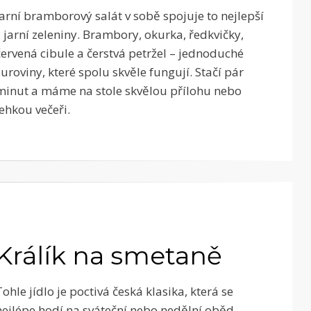
Jarní bramborový salát v sobě spojuje to nejlepší
z jarní zeleniny. Brambory, okurka, ředkvičky,
červená cibule a čerstvá petržel – jednoduché
suroviny, které spolu skvěle fungují. Stačí pár
minut a máme na stole skvělou přílohu nebo
lehkou večeři.
Králík na smetaně
Tohle jídlo je poctivá česká klasika, která se
nejlépe hodí na sváteční nebo nedělní oběd.