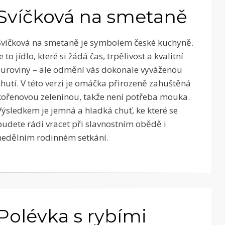
Svíčková na smetaně
Svíčková na smetaně je symbolem české kuchyně.
Je to jídlo, které si žádá čas, trpělivost a kvalitní
suroviny – ale odmění vás dokonale vyváženou
chutí. V této verzi je omáčka přirozeně zahuštěná
kořenovou zeleninou, takže není potřeba mouka.
Výsledkem je jemná a hladká chuť, ke které se
budete rádi vracet při slavnostním obědě i
nedělním rodinném setkání.
Polévka s rybími