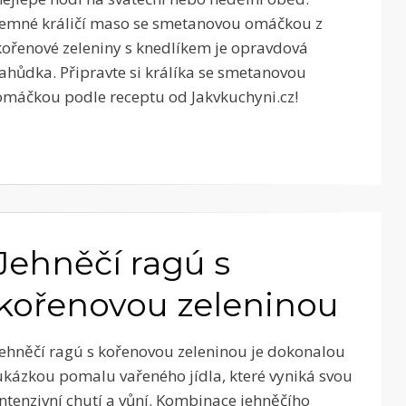
Jemné králičí maso se smetanovou omáčkou z
kořenové zeleniny s knedlíkem je opravdová
lahůdka. Připravte si králíka se smetanovou
omáčkou podle receptu od Jakvkuchyni.cz!
Jehněčí ragú s
kořenovou zeleninou
Jehněčí ragú s kořenovou zeleninou je dokonalou
ukázkou pomalu vařeného jídla, které vyniká svou
intenzivní chutí a vůní. Kombinace jehněčího