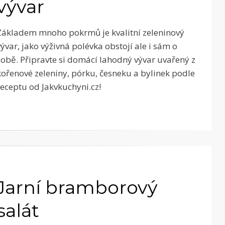
vývar
Základem mnoho pokrmů je kvalitní zeleninový
vývar, jako výživná polévka obstojí ale i sám o
sobě. Připravte si domácí lahodný vývar uvařený z
kořenové zeleniny, pórku, česneku a bylinek podle
receptu od Jakvkuchyni.cz!
Jarní bramborový
salát