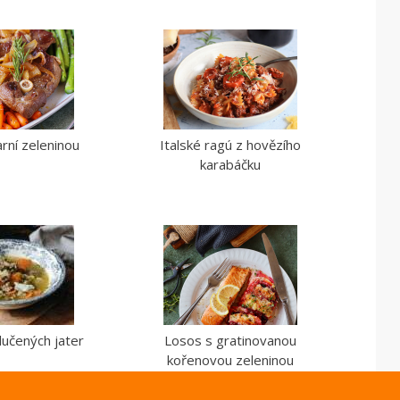
arní zeleninou
Italské ragú z hovězího
karabáčku
lučených jater
Losos s gratinovanou
kořenovou zeleninou