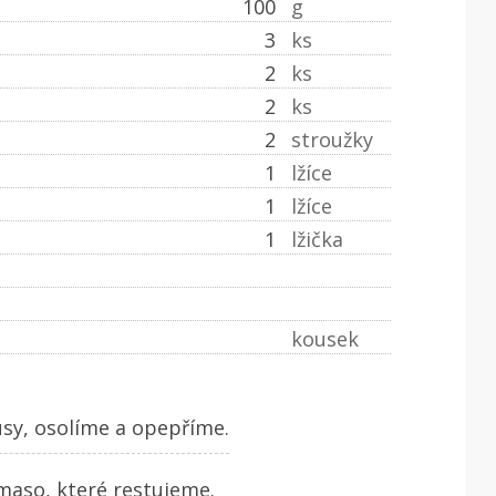
100
g
3
ks
2
ks
2
ks
2
stroužky
1
lžíce
1
lžíce
1
lžička
kousek
sy, osolíme a opepříme.
maso, které restujeme.