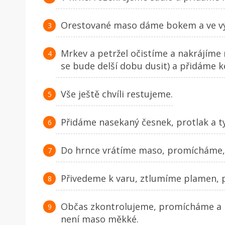
Orestované maso dáme bokem a ve výp
Mrkev a petržel očistíme a nakrájíme
se bude delší dobu dusit) a přidáme ke
Vše ještě chvíli restujeme.
Přidáme nasekaný česnek, protlak a 
Do hrnce vrátíme maso, promícháme, 
Přivedeme k varu, ztlumíme plamen, 
Občas zkontrolujeme, promícháme a 
není maso měkké.