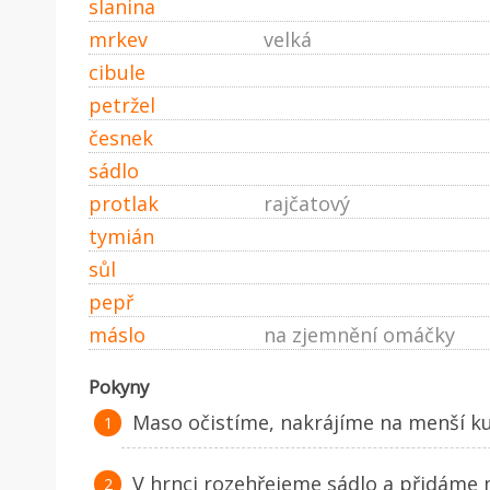
slanina
mrkev
velká
cibule
petržel
česnek
sádlo
protlak
rajčatový
tymián
sůl
pepř
máslo
na zjemnění omáčky
Pokyny
Maso očistíme, nakrájíme na menší ku
V hrnci rozehřejeme sádlo a přidáme 