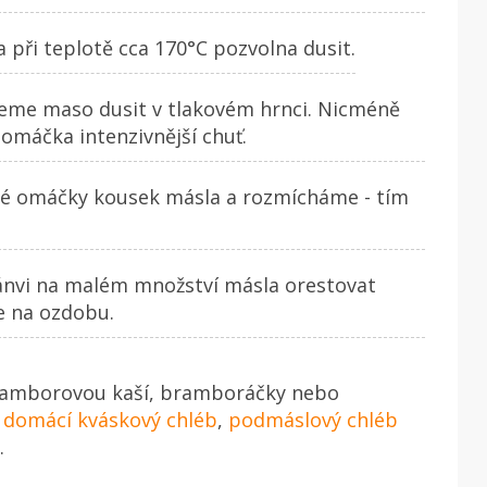
 při teplotě cca 170°C pozvolna dusit.
žeme maso dusit v tlakovém hrnci. Nicméně
omáčka intenzivnější chuť.
ké omáčky kousek másla a rozmícháme - tím
ánvi na malém množství másla orestovat
e na ozdobu.
ramborovou kaší, bramboráčky nebo
í
domácí kváskový chléb
,
podmáslový chléb
.