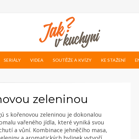
SERIÁLY
VIDEA
SOUTĚŽE A KVÍZY
KE STAŽENÍ
E
novou zeleninou
gú s kořenovou zeleninou je dokonalou
malu vařeného jídla, které vyniká svou
 chutí a vůní. Kombinace jehněčího masa,
eleniny a aromatických bylinek vytvoří