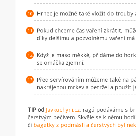
Hrnec je možné také vložit do trouby a
Pokud chceme čas vaření zkrátit, mů
díky delšímu a pozvolnému vaření má 
Když je maso měkké, přidáme do hor
se omáčka zjemní.
Před servírováním můžeme také na p
nakrájenou mrkev a petržel a použít j
TIP od
Javkuchyni.cz
: ragú podáváme s b
čerstvým pečivem. Skvěle se k němu hod
či
bagetky z podmáslí a čerstvých bylinek