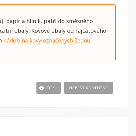
í papír a hliník, patří do směsného
zitní obaly. Kovové obaly od rajčatového
ch
nádob na kovy označených šedou
TISK
NAPSAT KOMENTÁŘ