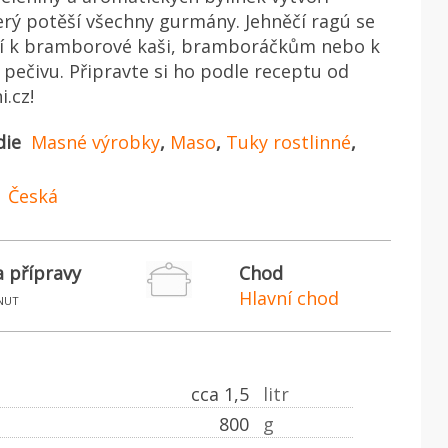
rý potěší všechny gurmány. Jehněčí ragú se
dí k bramborové kaši, bramboráčkům nebo k
pečivu. Připravte si ho podle receptu od
i.cz!
die
Masné výrobky
,
Maso
,
Tuky rostlinné
,
Česká
 přípravy
Chod
Hlavní chod
nut
cca 1,5
litr
800
g