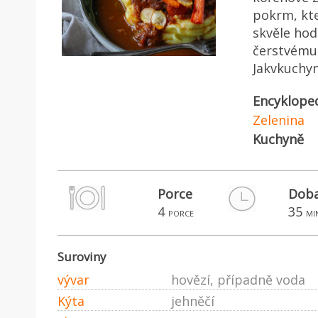
pokrm, kte
skvěle ho
čerstvému 
Jakvkuchyn
Encyklope
Zelenina
Kuchyně
Porce
Doba
4
35
porce
mi
Suroviny
vývar
hovězí, případně voda
Kýta
jehněčí