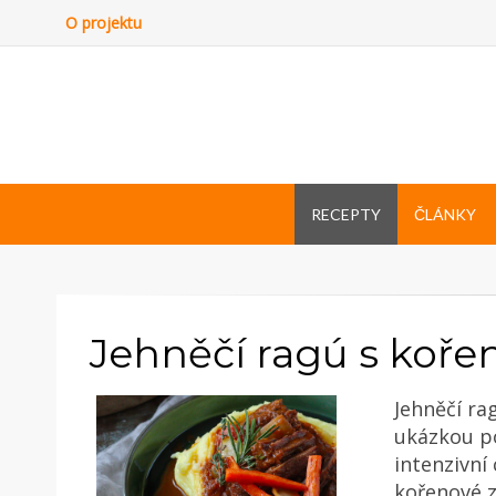
O projektu
RECEPTY
ČLÁNKY
Jehněčí ragú s koře
Jehněčí ra
ukázkou po
intenzivní
kořenové z