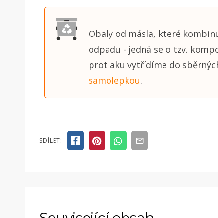
Obaly od másla, které kombinuj
odpadu - jedná se o tzv. kompo
protlaku vytřídíme do sběrný
samolepkou
.
SDÍLET:
Související obsah