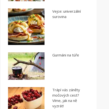
Vejce: univerzální
surovina
Gurmáni na túře
Trápí vás záněty
močových cest?
Víme, jak na ně
vyzrát!