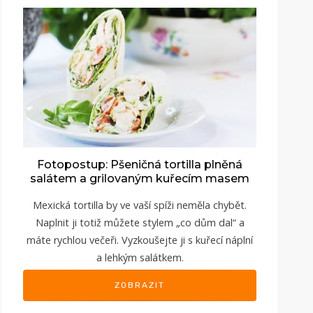
Fotopostup: Pšeničná tortilla plněná
salátem a grilovaným kuřecím masem
Mexická tortilla by ve vaší spíži neměla chybět.
Naplnit ji totiž můžete stylem „co dům dal“ a
máte rychlou večeři. Vyzkoušejte ji s kuřecí náplní
a lehkým salátkem.
ZOBRAZIT