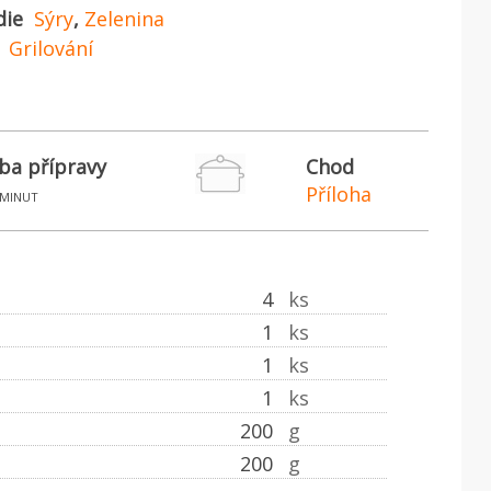
die
Sýry
,
Zelenina
Grilování
ba přípravy
Chod
Příloha
minut
4
ks
1
ks
1
ks
1
ks
200
g
200
g