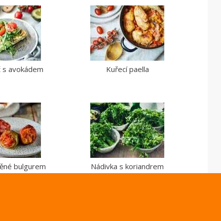
ič s avokádem
Kuřecí paella
něné bulgurem
Nádivka s koriandrem