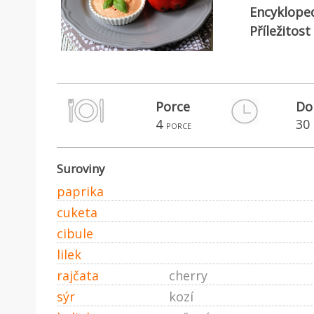
Encyklope
Příležitost
Porce
Do
4
30
porce
Suroviny
paprika
cuketa
cibule
lilek
rajčata
cherry
sýr
kozí