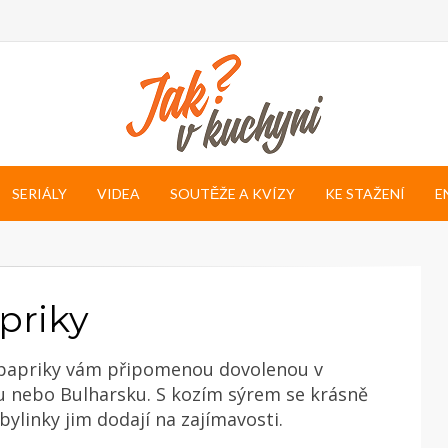
SERIÁLY
VIDEA
SOUTĚŽE A KVÍZY
KE STAŽENÍ
E
priky
 papriky vám připomenou dovolenou v
 nebo Bulharsku. S kozím sýrem se krásně
bylinky jim dodají na zajímavosti.