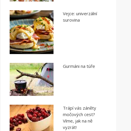
Vejce: univerzální
surovina
Gurmáni na túře
Trápí vás záněty
močových cest?
Víme, jak na ně
vyzrát!