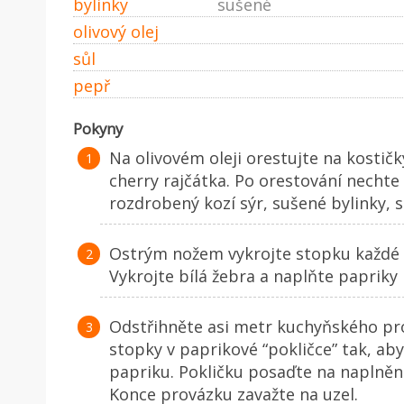
bylinky
sušené
olivový olej
sůl
pepř
Pokyny
Na olivovém oleji orestujte na kostičk
cherry rajčátka. Po orestování nechte
rozdrobený kozí sýr, sušené bylinky, s
Ostrým nožem vykrojte stopku každé p
Vykrojte bílá žebra a naplňte papriky
Odstřihněte asi metr kuchyňského pr
stopky v paprikové “pokličce” tak, a
papriku. Pokličku posaďte na naplněno
Konce provázku zavažte na uzel.