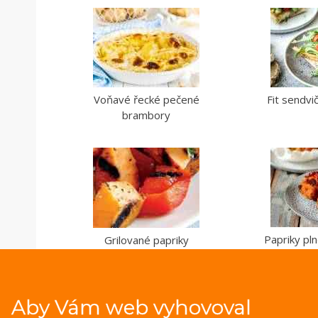
Voňavé řecké pečené
Fit sendv
brambory
Papriky pl
Grilované papriky
Aby Vám web vyhovoval