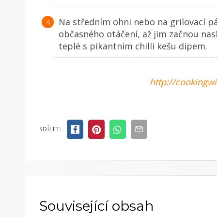
Na středním ohni nebo na grilovací pá
občasného otáčení, až jim začnou nas
teplé s pikantním chilli kešu dipem.
http://cookingwi
SDÍLET:
Související obsah