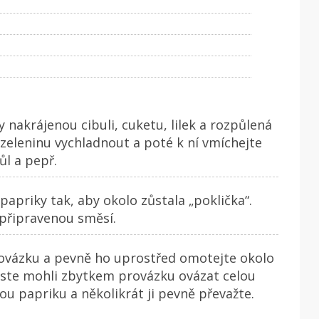
y nakrájenou cibuli, cuketu, lilek a rozpůlená
 zeleninu vychladnout a poté k ní vmíchejte
ůl a pepř.
apriky tak, aby okolo zůstala „poklička“.
 připravenou směsí.
ovázku a pevně ho uprostřed omotejte okolo
byste mohli zbytkem provázku ovázat celou
u papriku a několikrát ji pevně převažte.