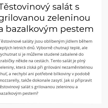
Těstovinový salát s
grilovanou zeleninou
a bazalkovým pestem
Těstovinové saláty jsou oblíbeným jídlem během
teplých letních dnů. Výborně chutnají teplé, ale
vychutnat si je můžeme studené zabalené do
krabičky někde na cestách. Tento salát je plný
zeleniny, která získá při grilování nezaměnitelnou
chuť, a nechybí ani potřebné bílkoviny v podobě
mozzarelly, takže dokonale zasytí. Jak si připravit
těstovinový salát s grilovanou zeleninou a
bazalkovým pestem?