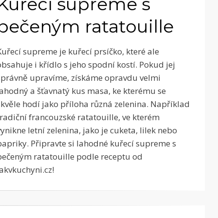
Kuřecí supreme s
pečeným ratatouille
Kuřecí supreme je kuřecí prsíčko, které ale
obsahuje i křídlo s jeho spodní kostí. Pokud jej
správně upravíme, získáme opravdu velmi
lahodný a šťavnatý kus masa, ke kterému se
skvěle hodí jako příloha různá zelenina. Například
tradiční francouzské ratatouille, ve kterém
vynikne letní zelenina, jako je cuketa, lilek nebo
papriky. Připravte si lahodné kuřecí supreme s
pečeným ratatouille podle receptu od
Jakvkuchyni.cz!