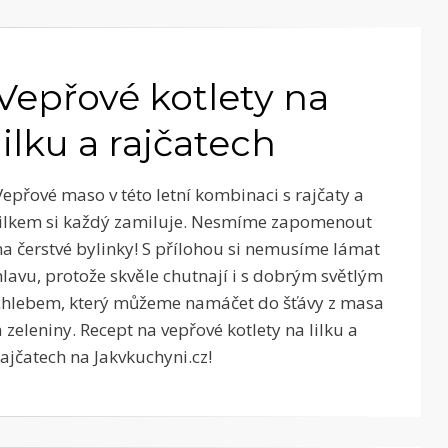
Vepřové kotlety na
lilku a rajčatech
Vepřové maso v této letní kombinaci s rajčaty a
lilkem si každý zamiluje. Nesmíme zapomenout
na čerstvé bylinky! S přílohou si nemusíme lámat
hlavu, protože skvěle chutnají i s dobrým světlým
chlebem, který můžeme namáčet do šťávy z masa
a zeleniny. Recept na vepřové kotlety na lilku a
rajčatech na Jakvkuchyni.cz!