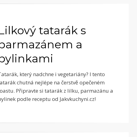
Lilkový tatarák s
parmazánem a
bylinkami
Tatarák, který nadchne i vegetariány? I tento
tatarák chutná nejlépe na čerstvě opečeném
toastu. Připravte si tatarák z lilku, parmazánu a
bylinek podle receptu od Jakvkuchyni.cz!