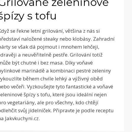
Grilované zeleninové
špízy s tofu
Když se řekne letní grilování, většina z nás si
představí naložené steaky nebo klobásy. Zahradní
párty se však dá pojmout i mnohem lehčeji,
zdravěji a neuvěřitelně pestře. Grilování totiž
může být chutné i bez masa. Díky voňavé
bylinkové marinádě a kombinaci pestré zeleniny
vykouzlíte během chvíle lehký a výživný oběd
nebo večeři. Vyzkoušejte tyto fantastické a voňavé
zeleninové špízy s tofu, které jsou ideální nejen
pro vegetariány, ale pro všechny, kdo chtějí
odlehčit svůj jídelníček. Připravte je podle receptu
na Jakvkuchyni.cz.