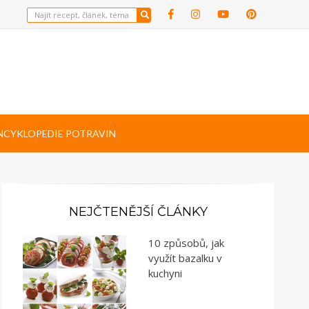
NCYKLOPEDIE POTRAVIN
NEJČTENĚJŠÍ ČLÁNKY
10 způsobů, jak
využít bazalku v
kuchyni