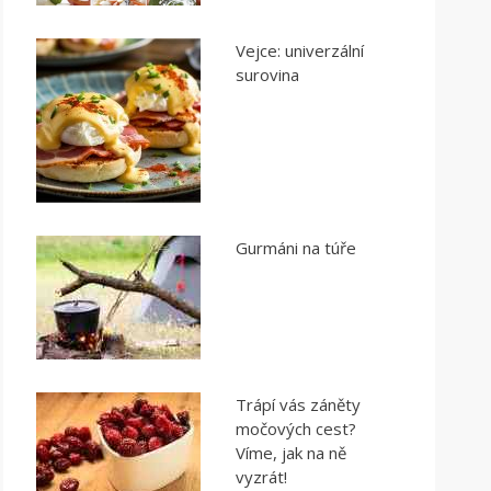
Vejce: univerzální
surovina
Gurmáni na túře
Trápí vás záněty
močových cest?
Víme, jak na ně
vyzrát!