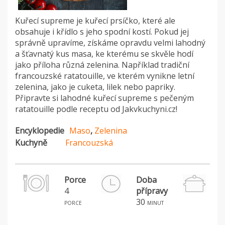
Kuřecí supreme je kuřecí prsíčko, které ale
obsahuje i křídlo s jeho spodní kostí. Pokud jej
správně upravíme, získáme opravdu velmi lahodný
a šťavnatý kus masa, ke kterému se skvěle hodí
jako příloha různá zelenina. Například tradiční
francouzské ratatouille, ve kterém vynikne letní
zelenina, jako je cuketa, lilek nebo papriky.
Připravte si lahodné kuřecí supreme s pečeným
ratatouille podle receptu od Jakvkuchyni.cz!
Encyklopedie
Maso
,
Zelenina
Kuchyně
Francouzská
Porce
Doba
4
přípravy
H
30
porce
minut