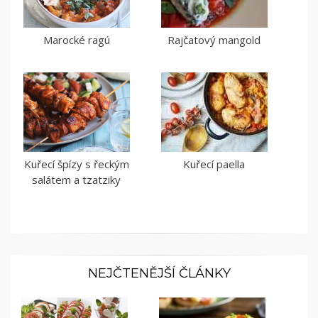
Marocké ragú
Rajčatový mangold
Kuřecí špízy s řeckým
Kuřecí paella
salátem a tzatziky
NEJČTENĚJŠÍ ČLÁNKY