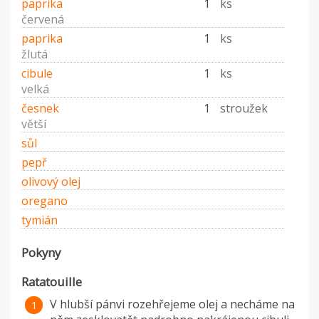
paprika
1
ks
červená
paprika
1
ks
žlutá
cibule
1
ks
velká
česnek
1
stroužek
větší
sůl
pepř
olivový olej
oregano
tymián
Pokyny
Ratatouille
V hlubší pánvi rozehřejeme olej a necháme na