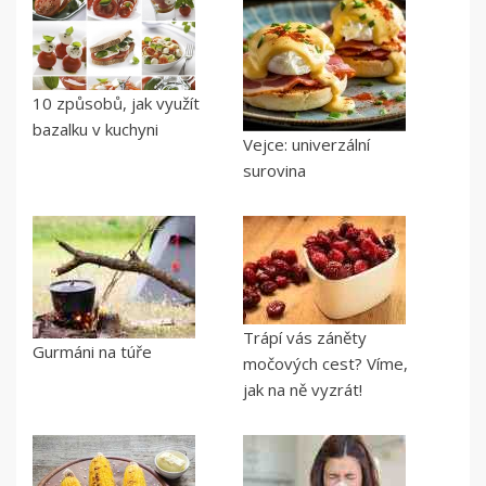
10 způsobů, jak využít
bazalku v kuchyni
Vejce: univerzální
surovina
Trápí vás záněty
Gurmáni na túře
močových cest? Víme,
jak na ně vyzrát!