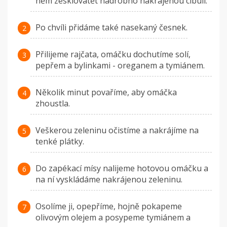
něm zesklovatět nadrobno nakrájenou cibuli.
Po chvíli přidáme také nasekaný česnek.
Přilijeme rajčata, omáčku dochutíme solí,
pepřem a bylinkami - oreganem a tymiánem.
Několik minut povaříme, aby omáčka
zhoustla.
Veškerou zeleninu očistíme a nakrájíme na
tenké plátky.
Do zapékací mísy nalijeme hotovou omáčku a
na ní vyskládáme nakrájenou zeleninu.
Osolíme ji, opepříme, hojně pokapeme
olivovým olejem a posypeme tymiánem a