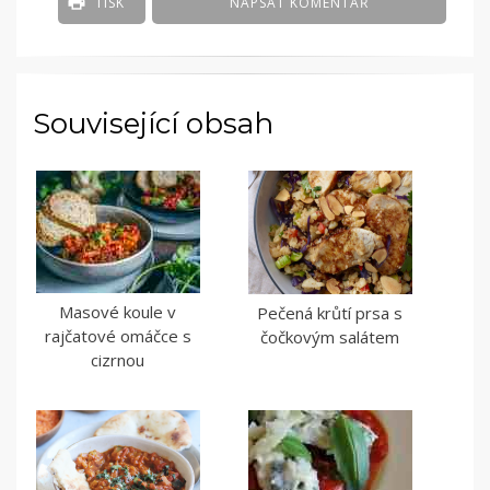
TISK
NAPSAT KOMENTÁŘ
Související obsah
Masové koule v
Pečená krůtí prsa s
rajčatové omáčce s
čočkovým salátem
cizrnou