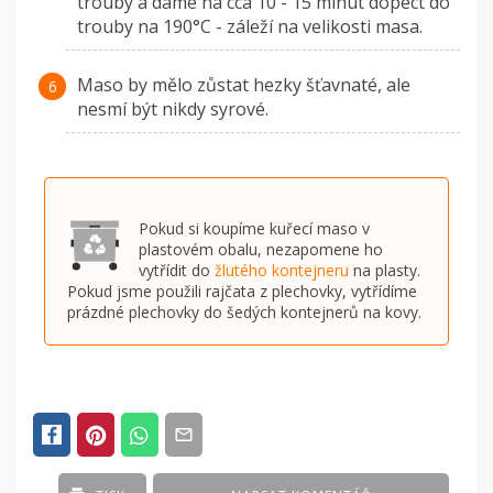
trouby a dáme na cca 10 - 15 minut dopéct do
trouby na 190°C - záleží na velikosti masa.
Maso by mělo zůstat hezky šťavnaté, ale
nesmí být nikdy syrové.
Pokud si koupíme kuřecí maso v
plastovém obalu, nezapomene ho
vytřídit do
žlutého kontejneru
na plasty.
Pokud jsme použili rajčata z plechovky, vytřídíme
prázdné plechovky do šedých kontejnerů na kovy.