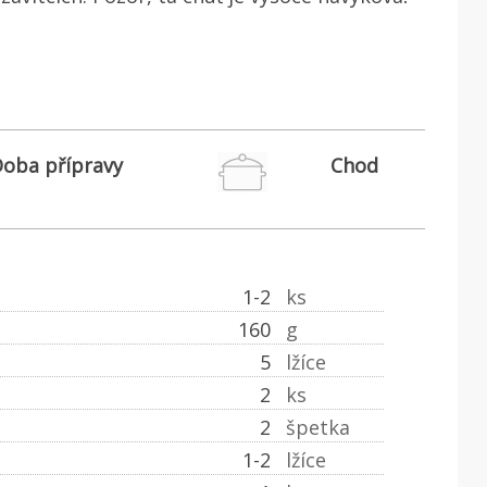
oba přípravy
Chod
1-2
ks
160
g
5
lžíce
2
ks
2
špetka
1-2
lžíce