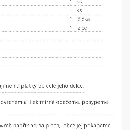
1
ks
1
ks
1
lžička
1
lžíce
íme na plátky po celé jeho délce.
povrchem a lilek mírně opečeme, posypeme
vrch,například na plech, lehce jej pokapeme