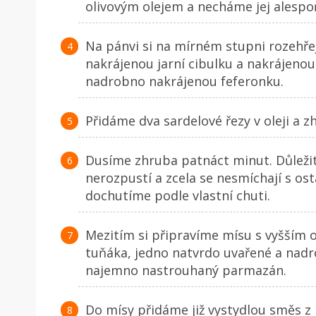
olivovým olejem a necháme jej alespo
Na pánvi si na mírném stupni rozehře
nakrájenou jarní cibulku a nakrájenou
nadrobno nakrájenou feferonku.
Přidáme dva sardelové řezy v oleji a z
Dusíme zhruba patnáct minut. Důležit
nerozpustí a zcela se nesmíchají s os
dochutíme podle vlastní chuti.
Mezitím si připravíme mísu s vyšším 
tuňáka, jedno natvrdo uvařené a nadr
najemno nastrouhaný parmazán.
Do mísy přidáme již vystydlou směs z