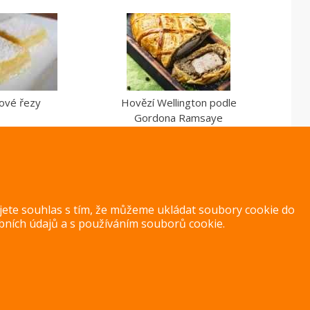
nové řezy
Hovězí Wellington podle
Gordona Ramsaye
ujete souhlas s tím, že můžeme ukládat soubory cookie do
bních údajů
a s
používáním souborů cookie
.
Copyright 2014 – 2026 –
Jak v kuchyni
Zásady ochrany osobních úd