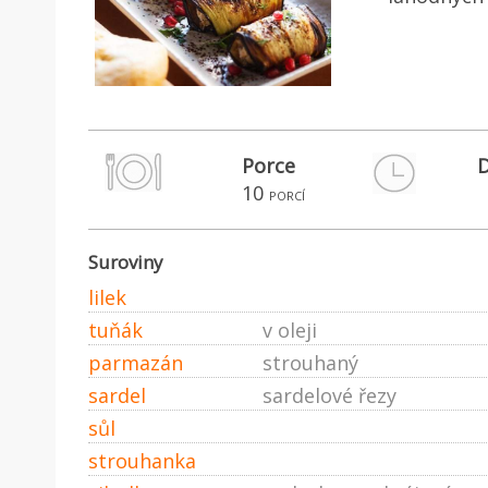
Porce
D
10
porcí
Suroviny
lilek
tuňák
v oleji
parmazán
strouhaný
sardel
sardelové řezy
sůl
strouhanka