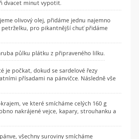
ň dvacet minut vypotit.
jeme olivový olej, přidáme jednu najemno
 petrželku, pro pikantnější chuť přidáme
hruba půlku plátku z připraveného lilku.
é je počkat, dokud se sardelové řezy
tatními přísadami na pánvičce. Následně vše
okrajem, ve které smícháme celých 160 g
obno nakrájené vejce, kapary, strouhanku a
 pánve, všechny suroviny smícháme