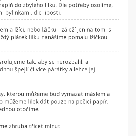
áplň do zbylého lilku. Dle potřeby osolíme,
bylinkami, dle libosti.
m a lžíci, nebo lžičku - záleží jen na tom, s
ždý plátek lilku nanášíme pomalu lžičkou
srolujeme tak, aby se nerozbalil, a
ou špejlí či více párátky a lehce jej
ísy, kterou můžeme buď vymazat máslem a
 můžeme lilek dát pouze na pečicí papír.
jednou otočíme.
me zhruba třicet minut.