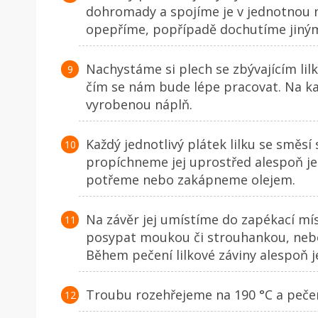
dohromady a spojíme je v jednotnou n
opepříme, popřípadě dochutíme jinými 
Nachystáme si plech se zbývajícím lilke
čím se nám bude lépe pracovat. Na ka
vyrobenou náplň.
Každý jednotlivý plátek lilku se směsí 
propíchneme jej uprostřed alespoň jedn
potřeme nebo zakápneme olejem.
Na závěr jej umístíme do zapékací m
posypat moukou či strouhankou, nebo
Během pečení lilkové záviny alespoň 
Troubu rozehřejeme na 190 °C a peče