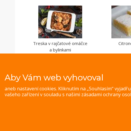
Treska v rajčatové omáčce
Citro
a bylinkami
Aby Vám web vyhovoval
aneb nastavení cookies. Kliknutím na „Souhlasím“ vyjadř
vašeho zařízení v souladu s našimi
zásadami ochrany oso
© 
Magazine WordPress Themes
by DesignOrbital