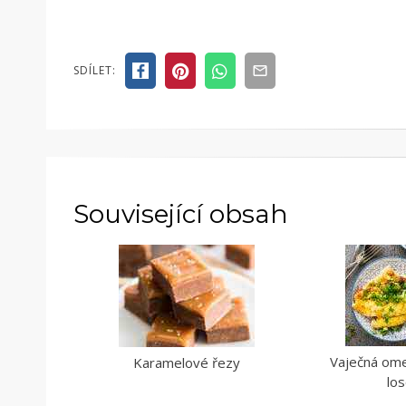
SDÍLET:
Související obsah
Vaječná om
Karamelové řezy
lo