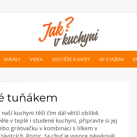
SERIÁLY
VIDEA
SOUTĚŽE A KVÍZY
KE STAŽENÍ
E
ěné tuňákem
naší kuchyni těší čím dál větší oblibě.
le v teplé i studené kuchyni, připravte si jej
ebo grilovačku v kombinaci s lilkem v
závitcích. Pozor, ta chuť je vysoce návyková!