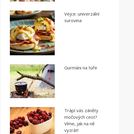
Vejce: univerzální
surovina
Gurmáni na túře
Trápí vás záněty
močových cest?
Víme, jak na ně
vyzrát!