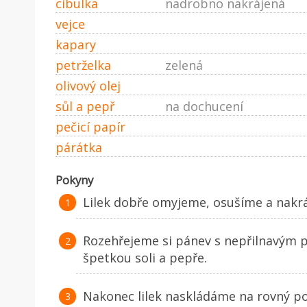
cibulka
nadrobno nakrájená
vejce
kapary
petrželka
zelená
olivový olej
sůl a pepř
na dochucení
pečicí papír
párátka
Pokyny
Lilek dobře omyjeme, osušíme a nakráj
Rozehřejeme si pánev s nepřilnavým 
špetkou soli a pepře.
Nakonec lilek naskládáme na rovný po