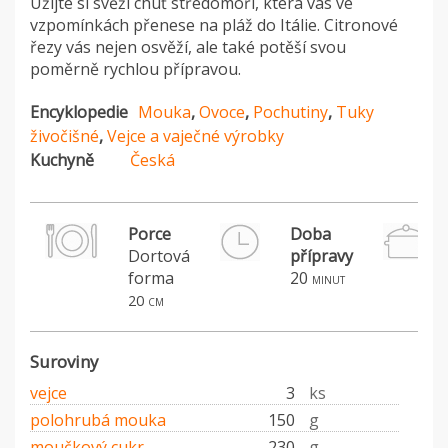
Užijte si svěží chuť středomoří, která vás ve
vzpomínkách přenese na pláž do Itálie. Citronové
řezy vás nejen osvěží, ale také potěší svou
poměrně rychlou přípravou.
Encyklopedie
Mouka
,
Ovoce
,
Pochutiny
,
Tuky
živočišné
,
Vejce a vaječné výrobky
Kuchyně
Česká
Porce
Doba
Dortová
přípravy
forma
20
minut
20 cm
Suroviny
vejce
3
ks
polohrubá mouka
150
g
moučkový cukr
230
g