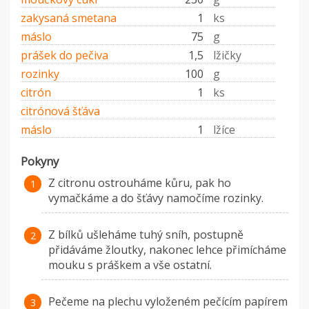
zakysaná smetana
1
ks
máslo
75
g
prášek do pečiva
1,5
lžičky
rozinky
100
g
citrón
1
ks
citrónová šťáva
máslo
1
lžíce
Pokyny
Z citronu ostrouháme kůru, pak ho
vymačkáme a do šťávy namočíme rozinky.
Z bílků ušleháme tuhý sníh, postupně
přidáváme žloutky, nakonec lehce přimícháme
mouku s práškem a vše ostatní.
Pečeme na plechu vyloženém pečícím papírem