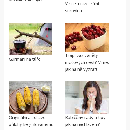
Vejce: univerzální
surovina
Trápí vás záněty
Gurmáni na túře
močových cest? Víme,
jak na ně vyzrát!
Originální a zdravé
Babiččiny rady a tipy:
přílohy ke grilovanému
jak na nachlazení?